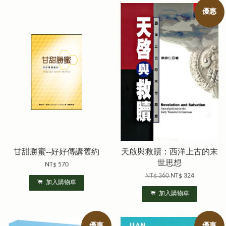
優惠
甘甜勝蜜--好好傳講舊約
天啟與救贖：西洋上古的末
世思想
NT$ 570
NT$ 360
NT$ 324
加入購物車
加入購物車
優惠
優惠