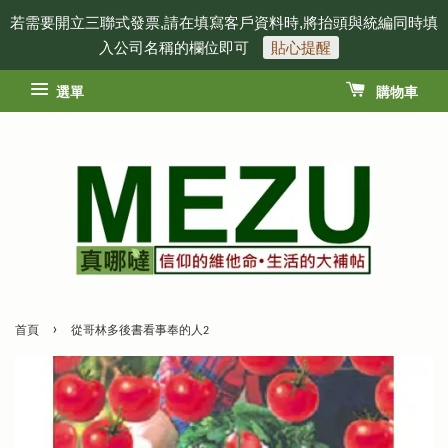
若需要開立三聯式發票,請在填寫客戶資料時,將抬頭與統編同時填
入公司名稱的欄位即可
貼心提醒
選單
購物車
›
首頁
從哥林多後書看事奉的人2