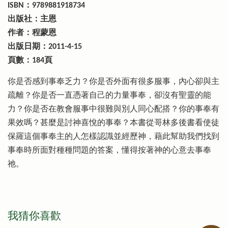
ISBN：9789881918734
出版社：主恩
作者：程蒙恩
出版日期：2011-4-15
頁數：184頁
你是否感到事奉乏力？你是否外面有很多服事，內心卻與主
疏離？你是否一直憑著自己的力量事奉，卻沒有聖靈的能
力？你是否在教會服事中很難與別人同心配搭？你的事奉有
果效嗎？甚麼是討神喜悅的事奉？本書從哥林多後書看使徒
保羅這個事奉主的人怎樣認識並經歷神，藉此幫助我們找到
事奉時所面對種種問題的答案，懂得按著神的心意去事奉
祂。
我猜你喜歡