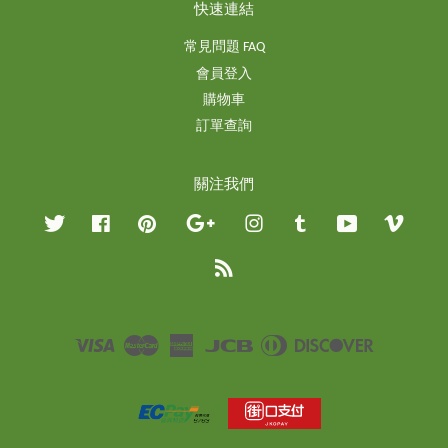
快速連結
常見問題 FAQ
會員登入
購物車
訂單查詢
關注我們
Twitter
Facebook
Pinterest
Google
Instagram
Tumblr
YouTube
Vimeo
RSS
Visa
Master
American
JCB
Diners
Discover
Express
Club