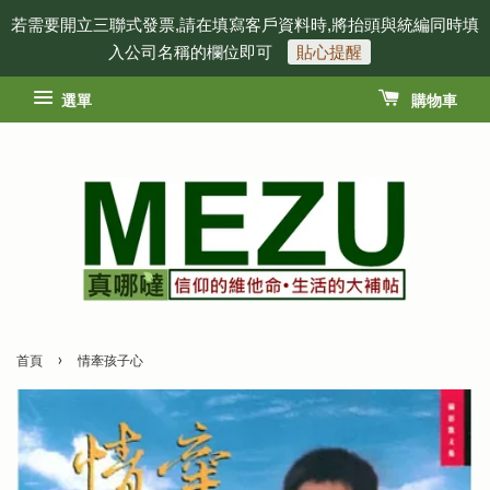
若需要開立三聯式發票,請在填寫客戶資料時,將抬頭與統編同時填
入公司名稱的欄位即可
貼心提醒
選單
購物車
›
首頁
情牽孩子心