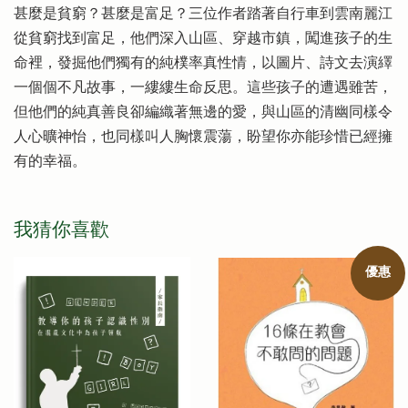
甚麼是貧窮？甚麼是富足？三位作者踏著自行車到雲南麗江
從貧窮找到富足，他們深入山區、穿越市鎮，闖進孩子的生
命裡，發掘他們獨有的純樸率真性情，以圖片、詩文去演繹
一個個不凡故事，一縷縷生命反思。這些孩子的遭遇雖苦，
但他們的純真善良卻編織著無邊的愛，與山區的清幽同樣令
人心曠神怡，也同樣叫人胸懷震蕩，盼望你亦能珍惜已經擁
有的幸福。
我猜你喜歡
優惠