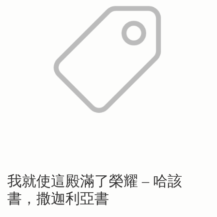
我就使這殿滿了榮耀 – 哈該
書，撒迦利亞書