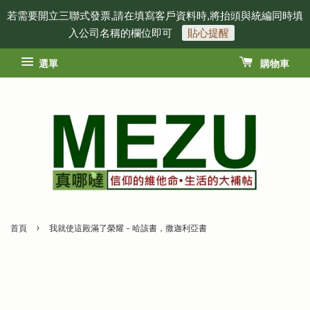
若需要開立三聯式發票,請在填寫客戶資料時,將抬頭與統編同時填
入公司名稱的欄位即可
貼心提醒
選單
購物車
›
首頁
我就使這殿滿了榮耀 – 哈該書，撒迦利亞書