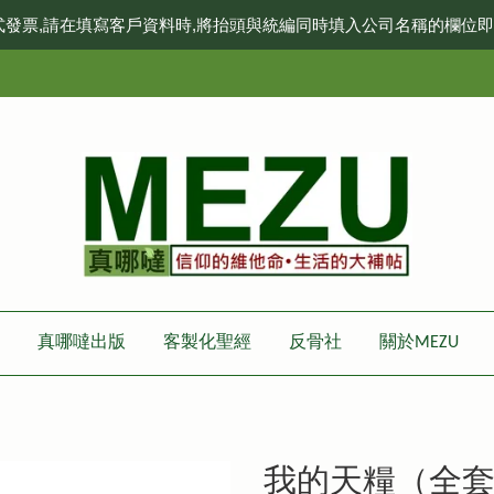
式發票,請在填寫客戶資料時,將抬頭與統編同時填入公司名稱的欄位
真哪噠出版
客製化聖經
反骨社
關於MEZU
我的天糧（全套