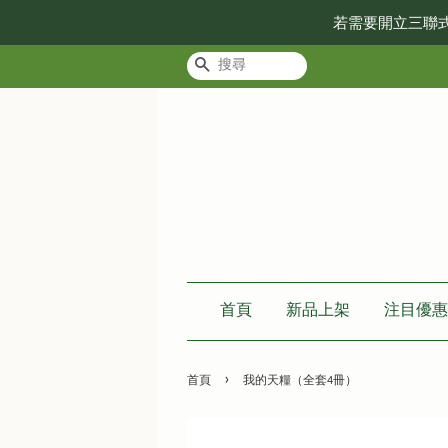
若需要開立三聯
搜尋
首頁
新品上架
注目優惠
›
首頁
我的天糧（全套4冊）