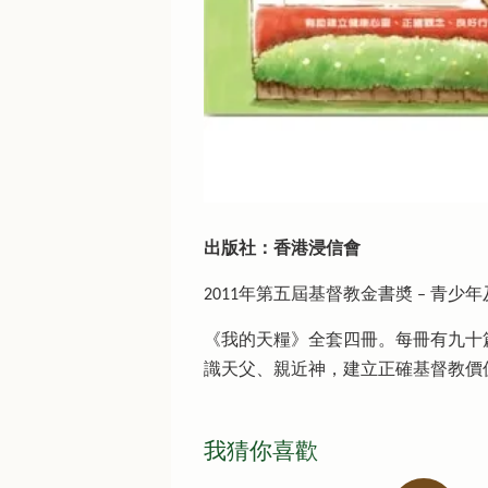
出版社：香港浸信會
2011年第五屆基督教金書奬 – 青少
《我的天糧》全套四冊。每冊有九十
識天父、親近神，建立正確基督教價
我猜你喜歡