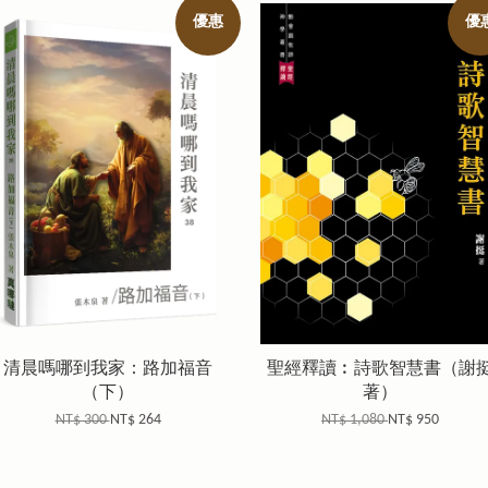
優惠
優
清晨嗎哪到我家：路加福音
聖經釋讀︰詩歌智慧書（謝
（下）
著）
NT$ 300
NT$ 264
NT$ 1,080
NT$ 950