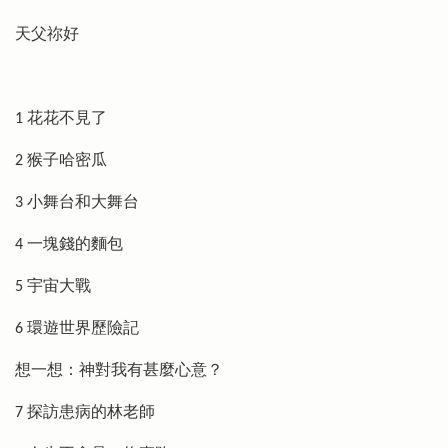
天父祢好
1 花花不見了
2 猴子哈密瓜
3 小舞台和大舞台
4 一塊錢的麵包
5 宇宙大戰
6 環遊世界歷險記
想一想：神對我有甚麼心意？
7 探訪患病的林老師