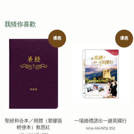
我猜你喜歡
優惠
優惠
聖經和合本／簡體（塑膠面
一場婚禮譜出一趟英國行
輕便本）救恩紅
NT$ 400
NT$ 352