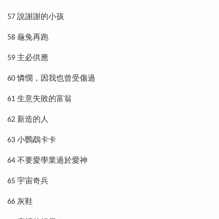
57 說謝謝的小孩
58 龜兔再跑
59 主必供應
60 憐憫，因我也曾受傷過
61 生意失敗的富翁
62 新造的人
63 小鸚鵡卡卡
64 不要愛學業過於愛神
65 宇宙奇兵
66 灰鞋