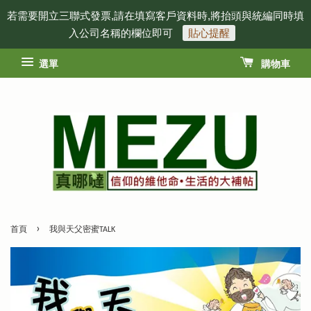
若需要開立三聯式發票,請在填寫客戶資料時,將抬頭與統編同時填
入公司名稱的欄位即可
貼心提醒
選單
購物車
›
首頁
我與天父密蜜TALK