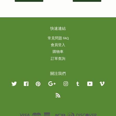
快速連結
常見問題 FAQ
會員登入
購物車
訂單查詢
關注我們
Twitter
Facebook
Pinterest
Google
Instagram
Tumblr
YouTube
Vimeo
RSS
Visa
Master
American
JCB
Diners
Discover