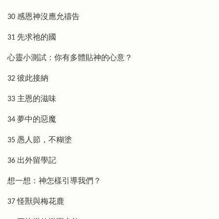
30 感恩神沒應允禱告
31 先求祂的國
心靈小測試：你有多體貼神的心意？
32 彼此接納
33 主恩的滋味
34 夢中的惡魔
35 愚人節，不糊塗
36 出外留學記
想一想：神怎樣引導我們？
37 怪獸與梅花鹿