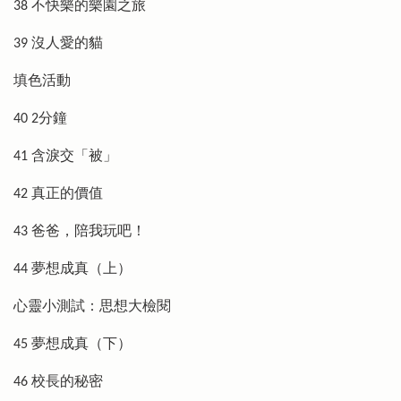
38 不快樂的樂園之旅
39 沒人愛的貓
填色活動
40 2分鐘
41 含淚交「被」
42 真正的價值
43 爸爸，陪我玩吧！
44 夢想成真（上）
心靈小測試：思想大檢閱
45 夢想成真（下）
46 校長的秘密