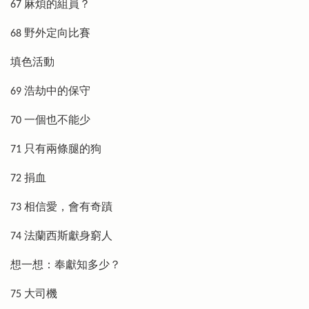
67 麻煩的組員？
68 野外定向比賽
填色活動
69 浩劫中的保守
70 一個也不能少
71 只有兩條腿的狗
72 捐血
73 相信愛，會有奇蹟
74 法蘭西斯獻身窮人
想一想：奉獻知多少？
75 大司機