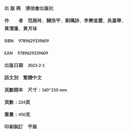
出 版 商
浸信會出版社
作 者
范燕玲、關浩平、劉珮詩、李樊道霞、吳嘉華、
黃潔蓮、黃月珍
ISBN
9789629339609
EAN
9789629339609
出版日期
2023-2-1
語文別
繁體中文
頁數開本
尺寸：160*210 mm
頁數：224頁
重量：450克
印刷裝訂
平裝