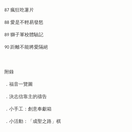
87 瘋狂吃薯片
88 愛是不輕易發怒
89 獅子軍校體驗記
90 距離不能將愛隔絕
附錄
．福音一覽圖
．決志信靠主的禱告
．小手工：創意奉獻箱
．小活動：「成聖之路」棋