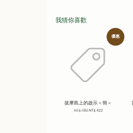
我猜你喜歡
優惠
拔摩島上的啟示＜簡＞
NT$ 480
NT$ 422