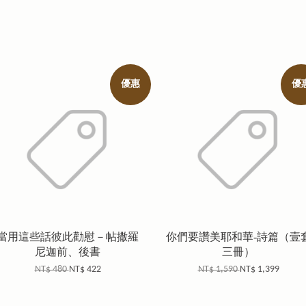
優惠
優
當用這些話彼此勸慰－帖撒羅
你們要讚美耶和華-詩篇（壹
尼迦前、後書
三冊）
NT$ 480
NT$ 422
NT$ 1,590
NT$ 1,399