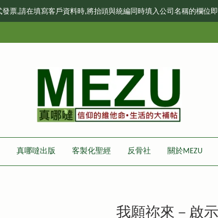
式發票,請在填寫客戶資料時,將抬頭與統編同時填入公司名稱的欄位
真哪噠出版
客製化聖經
反骨社
關於MEZU
我願祢來－啟