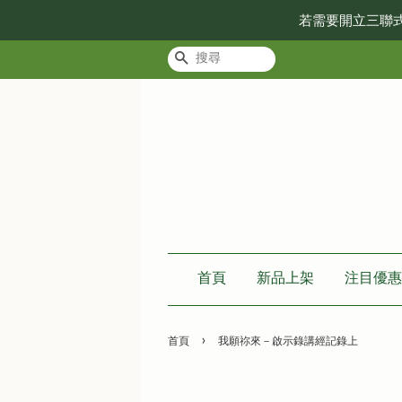
若需要開立三聯
搜尋
首頁
新品上架
注目優惠
›
首頁
我願祢來－啟示錄講經記錄上