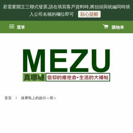
若需要開立三聯式發票,請在填寫客戶資料時,將抬頭與統編同時填
入公司名稱的欄位即可
貼心提醒
選單
購物車
›
首頁
拔摩島上的啟示＜簡＞