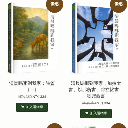
優惠
優惠
清晨嗎哪到我家：詩篇
清晨嗎哪到我家：加拉太
（二）
書、以弗所書、腓立比書、
歌羅西書
NT$ 380
NT$ 334
NT$ 380
NT$ 334
加入購物車
加入購物車