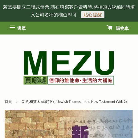
若需要開立三聯式發票,請在填寫客戶資料時,將抬頭與統編同時填
入公司名稱的欄位即可
貼心提醒
選單
購物車
›
首頁
新約和猶太民族(下)／Jewish Themes in the New Testament (Vol. 2)