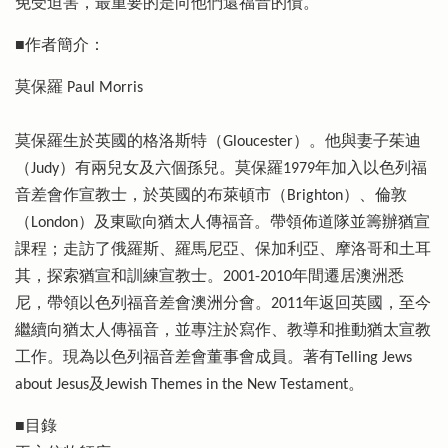
免受迫害，最重要的是向他們還福音的債。
■作者簡介：
莫保羅 Paul Morris
莫保羅生於英國的格洛斯特（Gloucester）。他與妻子茱迪
（Judy）有兩兒女及六個孫兒。莫保羅1979年加入以色列福
音差會作宣教士，於英國的布萊頓市（Brighton）、倫敦
（London）及東歐向猶太人傳福音。帶領佈道隊並籌辦猶宣
課程；走訪了俄羅斯、羅馬尼亞、保加利亞、摩洛哥和土耳
其，探索猶宣和訓練宣教士。2001-2010年間遷居澳洲悉
尼，帶領以色列福音差會澳洲分會。2011年返回英國，至今
繼續向猶太人傳福音，並專注於寫作、教導和推動猶太宣教
工作。現為以色列福音差會董事會成員。著有Telling Jews
about Jesus及Jewish Themes in the New Testament。
■目錄