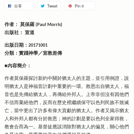
分享
Tweet
Pin it
作者： 莫保羅 (Paul Morris)
出版社： 宣道
出版日期：20171001
分類：實踐神學／宣教差傳
■內容簡介：
作者莫保羅探討新約中關於猶太人的主題，並引用例證，說
明猶太人是神福音計劃中重要的一環。救恩出自猶太人，福
音也是先傳給猶太人，再傳給外邦人。上帝非但沒有因他們
不信而棄絕他們，反而在歷史裡繼續保守以色列民族不致滅
亡，當中更出了許多有偉大貢獻的猶太人。作者又揭示猶太
人和外邦人都有分於救恩；神的計劃是要以色列全家得救，
教會合而為一。基督徒應該消除對猶太人的偏見，關心他們