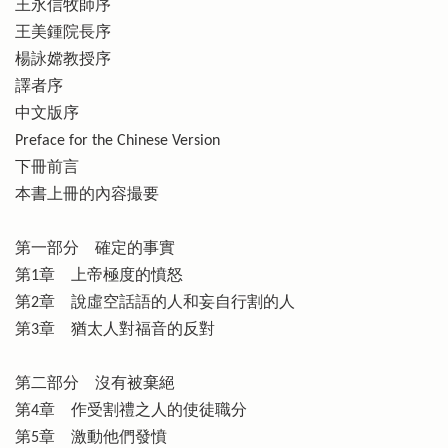
王永信牧師序
王美鍾院長序
楊詠嫦教授序
譯者序
中文版序
Preface for the Chinese Version
下冊前言
本書上冊的內容撮要
第一部分 確定的事實
第1章 上帝極度的憤怒
第2章 說虛空話語的人和妄自行割的人
第3章 猶太人對福音的反對
第二部分 沒有被棄絕
第4章 作受割禮之人的使徒職分
第5章 激動他們發憤