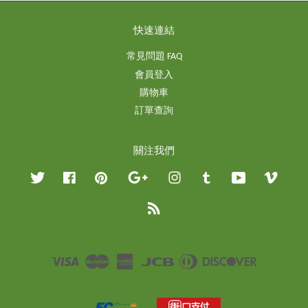
快速連結
常見問題 FAQ
會員登入
購物車
訂單查詢
關注我們
Twitter
Facebook
Pinterest
Google
Instagram
Tumblr
YouTube
Vimeo
RSS
Visa
Master
American
JCB
Diners
Discover
Express
Club