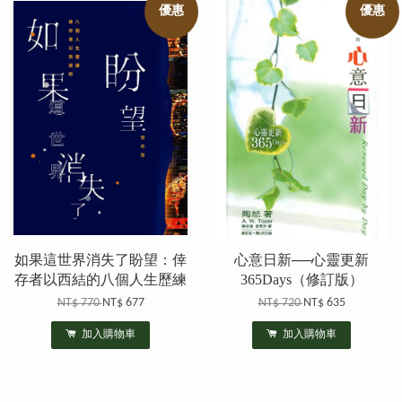
優惠
優惠
如果這世界消失了盼望：倖
心意日新──心靈更新
存者以西結的八個人生歷練
365Days（修訂版）
NT$ 770
NT$ 677
NT$ 720
NT$ 635
加入購物車
加入購物車