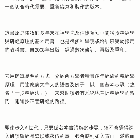
一個切合時代需要、重新編寫和製作的版本。
這書原是賴牧師多年來在神學院及信徒領袖中間講授釋經學
與研經原理的基本用書，也是很多神學院或培訓班樂於採用
的教科書。自2008年出版，經過數次修訂、再版及重印。
它用簡單易明的方式，介紹西方學者積累多年經驗的釋經學
原理；用適應廣大華人的語言及例子，以十個基本步驟（故
名「十步釋經法」），來幫助讀者有系統地掌握釋經學的竅
門，開通按正意研經的路徑。
即使步入AI世代，只要循著本書講解的步驟，絕不會覺得深
入研讀聖經是繁瑣或落伍的事；必會感到如入寶山，滿載而