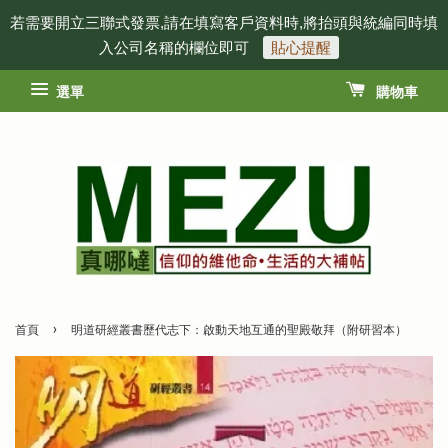
若需要開立三聯式發票,請在填寫客戶資料時,將抬頭與統編同時填
入公司名稱的欄位即可
貼心提醒
選單
購物車
›
首頁
明道研經叢書歷代志下：啟動天地互通的聖殿敬拜（附研習本）