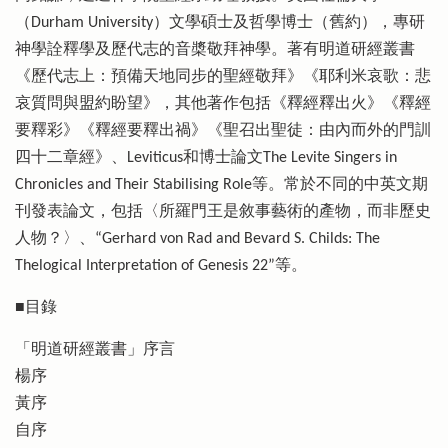
（Durham University）文學碩士及哲學博士（舊約），專研
神學詮釋學及歷代志的音槳敬拜神學。著有明道研經叢書
《歷代志上：預備天地同步的聖經敬拜》《耶利米哀歌：悲
哀質問與盟約盼望》，其他著作包括《釋經釋出火》《釋經
要釋彩》《釋經要釋出禍》《聖召出聖徒：由內而外的門訓
四十二章經》、Leviticus和博士論文The Levite Singers in
Chronicles and Their Stabilising Role等。常於不同的中英文期
刊發表論文，包括〈所羅門王是敘事藝術的產物，而非歷史
人物？〉、“Gerhard von Rad and Bevard S. Childs: The
Thelogical Interpretation of Genesis 22”等。
■目錄
「明道研經叢書」序言
楊序
黃序
自序