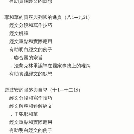
有助實踐經文的默想
耶和華的寶座與列國的進貢（八1—九31）
經文分段和寫作技巧
經文解釋
經文重點和實際應用
有助明白經文的例子
．聯合國的宗旨
．法蘭克林承認神在國家事務上的權炳
有助實踐經文的默想
羅波安的強盛與自卑（十1—十二16）
經文分段和寫作技巧
經文解釋和難解經文
．干犯耶和華
經文重點和實際應用
有助明白經文的例子