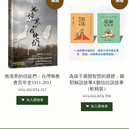
優惠
優惠
無境界的信徒們：台灣無教
為孩子展開智慧的翅膀：聽
會百年史1911-2011
耶穌說故事X聽拉比說故事
（軟精裝）
NT$ 360
NT$ 317
NT$ 800
NT$ 704
加入購物車
加入購物車