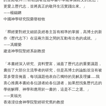
的聖殿敬拜……祈盼讀者透過本書不單能掌握經文的意思，
更愛上歷代志，並將真正的敬拜生活實踐出來。」
——楊錫鏘
中國神學研究院榮譽校牧
「釋經要對經文細節及經卷主旨有精準的掌握，高博士的新
作《歷代志下》在這兩方面之間的互動有出色的成就。」
——馮耀榮
建道神學院聖經系副教授
「本書經深入研究、資料豐富，涵蓋了歷代志的重要議題，
囊括了大部分主流學者的研究，但是高博士的論點並沒有被
眾多聲音掩蓋，每項議題他表自己獨特的見解及理據……我
衷心推薦本書給各位讀者給各位讀者，如果想找集歷代志的
學術解釋、神學和應用於一書的，這是不二之選。」
——黃福光
香港浸信會神學院聖經研究舊約教授