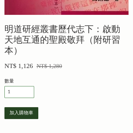
明道研經叢書歷代志下：啟動
天地互通的聖殿敬拜（附研習
本）
NT$ 1,126
NT$ 1,280
數量
加入購物車