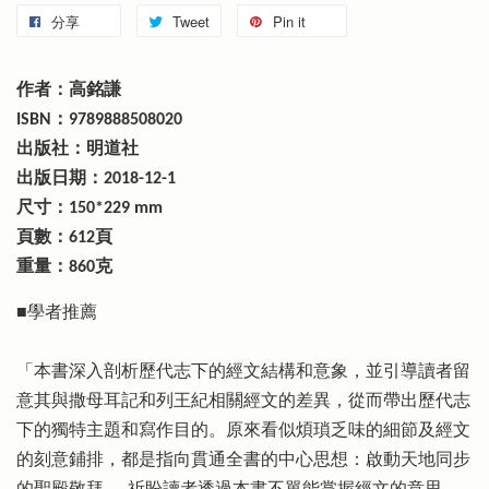
分享
Tweet
Pin it
作者：高銘謙
ISBN：9789888508020
出版社：明道社
出版日期：2018-12-1
尺寸：150*229 mm
頁數：612頁
重量：860克
■學者推薦
「本書深入剖析歷代志下的經文結構和意象，並引導讀者留
意其與撒母耳記和列王紀相關經文的差異，從而帶出歷代志
下的獨特主題和寫作目的。原來看似煩瑣乏味的細節及經文
的刻意鋪排，都是指向貫通全書的中心思想：啟動天地同步