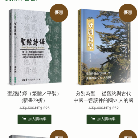
優惠
優惠
聖經詩繹（繁體／平裝）
分別為聖： 從舊約與古代
(新書79折）
中國一瞥談神的國vs.人的國
NT$ 500
NT$ 395
NT$ 400
NT$ 352
加入購物車
加入購物車