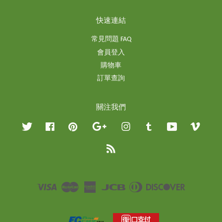
快速連結
常見問題 FAQ
會員登入
購物車
訂單查詢
關注我們
Twitter
Facebook
Pinterest
Google
Instagram
Tumblr
YouTube
Vimeo
RSS
Visa
Master
American
JCB
Diners
Discover
Express
Club