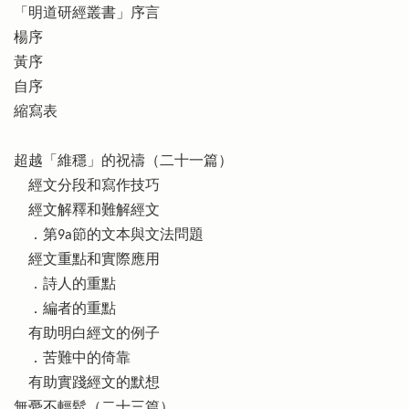
「明道研經叢書」序言
楊序
黃序
自序
縮寫表
超越「維穩」的祝禱（二十一篇）
經文分段和寫作技巧
經文解釋和難解經文
．第9a節的文本與文法問題
經文重點和實際應用
．詩人的重點
．編者的重點
有助明白經文的例子
．苦難中的倚靠
有助實踐經文的默想
無憂不輕鬆（二十三篇）