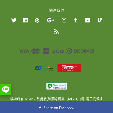
關注我們
Twitter
Facebook
Pinterest
Google
Instagram
Tumblr
YouTube
Vimeo
RSS
Visa
Master
American
JCB
Diners
Discover
Express
Club
版權所有 © 2017 基督教真哪噠買書（MEZU）網. 電子商務由
EasyStore
提供
Share on Facebook