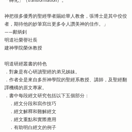
「轉化」（transformation）。
神把很多優秀的聖經學者賜給華人教會，張博士是其中佼佼
者，期待他的妙筆寫出更多令人讚美神的佳作。」
——鄺炳釗
明道社榮譽社長
建神學院榮休教授
明道研經叢書的特色
．對象是有心研讀聖經的弟兄姊妹。
．作者全是來自多所神學院的聖經系教授、講師，及聖經翻
譯機構的原文專家。
．書中每段經文研究包括以下五個部分：
．經文分段和寫作技巧
．經文解釋和難解經文
．經文重點和實際應用
．有助明白經文的例子