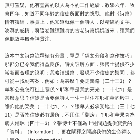
無可置疑。他有豐富的以人為本的工作經驗，教學六年、牧
會四年，知道不同年齡的信徒所面對的挑戰。他對《詩篇》
情有獨鍾，事實上，他知道就像一個詩人，以精練的文字、
澎湃的感情，將這卷難讀難啃的古老詩篇娓娓道來，讓我們
像聽故事般全神貫注。
這本中文詩篇註釋極有分量，單是「經文分段和寫作技巧」
那部分已令我們得益良多。詩文註解方面，張博士提供不少
嶄新而合理的說明；我略讀幾篇，發現不少信徒的疑問，都
可從中找到答案，例如：為甚麼羊要走義路（二十三3）？
羊和公義怎可扯上關係？耶和華是我的亮光（二十七1）是
甚麼意思？信徒是否要像詩人一生一世住在耶和華的殿中，
瞻仰他的榮美（二十七1、4）？謙卑人必承受地土（三十七
11）是否指信徒必有居所，不用住「劏房」？耶和華果真為
病人鋪牀（四十一3）？張博士不僅為上述問題提供寶貴的
「資料」（informtion），更在闡釋之間讓我們的生命得以