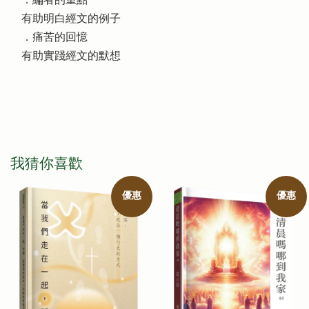
．編者的重點
有助明白經文的例子
．痛苦的回憶
有助實踐經文的默想
我猜你喜歡
優惠
優惠