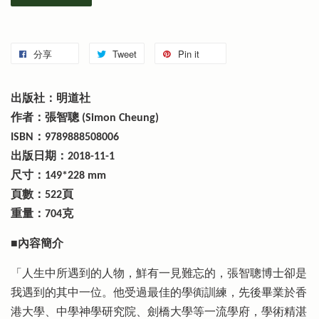
分享
Tweet
Pin it
出版社：明道社
作者：張智聰 (Simon Cheung)
ISBN：9789888508006
出版日期：2018-11-1
尺寸：149*228 mm
頁數：522頁
重量：704克
■內容簡介
「人生中所遇到的人物，鮮有一見難忘的，張智聰博士卻是
我遇到的其中一位。他受過最佳的學衠訓練，先後畢業於香
港大學、中學神學研究院、劍橋大學等一流學府，學術精湛