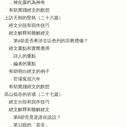
．神化腐朽為神奇
有助實踐經文的默想
上訪天朝的堅執（二十六篇）
經文分段和寫作技巧
經文解釋和難解經文
．第6節是否牽涉古以色列的宗教禮儀？
經文重點和實際應用
．詩人的重點
．編者的重點
有助明白經文的例子
．官場冤屈六年
有助實踐經文的默想
高山低谷的祈禱（二十七篇）
經文分段和寫作技巧
經文解釋和難解經文
．第8節究竟是誰在說話？
．第13節的「若非」