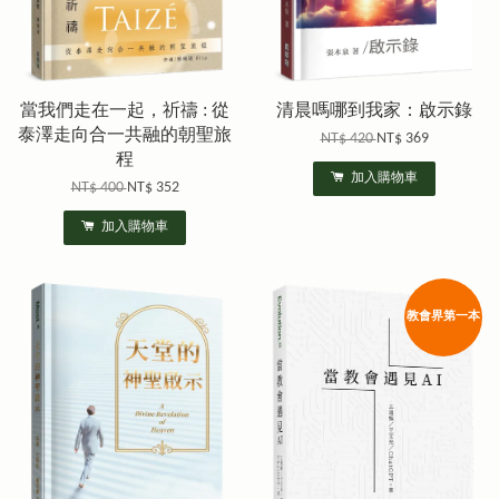
當我們走在一起，祈禱 : 從
清晨嗎哪到我家：啟示錄
泰澤走向合一共融的朝聖旅
NT$ 420
NT$ 369
程
加入購物車
NT$ 400
NT$ 352
加入購物車
教會界第一本