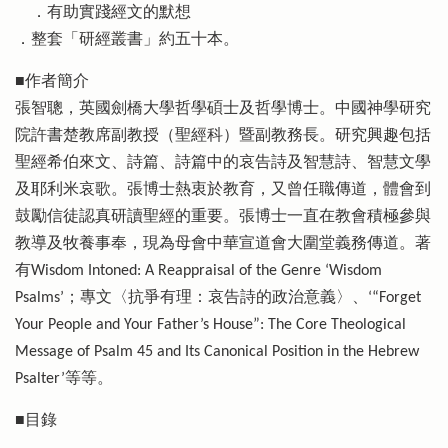
．有助實踐經文的默想
．整套「研經叢書」約五十本。
■作者簡介
張智聰，英國劍橋大學哲學碩士及哲學博士。中國神學研究
院許書楚教席副教授（聖經科）暨副教務長。研究興趣包括
聖經希伯來文、詩篇、詩篇中的哀告詩及智慧詩、智慧文學
及耶利米哀歌。張博士熱衷於教育，又曾任職傳道，體會到
鼓勵信徒認真研讀聖經的重要。張博士一直在教會積極參與
教導及牧養事奉，現為母會中華宣道會大圍堂義務傳道。著
有Wisdom Intoned: A Reappraisal of the Genre ‘Wisdom
Psalms’；專文〈抗爭有理：哀告詩的政治意義〉、‘“Forget
Your People and Your Father’s House”: The Core Theological
Message of Psalm 45 and Its Canonical Position in the Hebrew
Psalter’等等。
■目錄