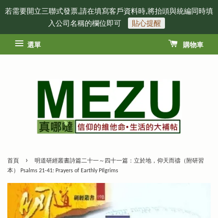
若需要開立三聯式發票,請在填寫客戶資料時,將抬頭與統編同時填
入公司名稱的欄位即可
貼心提醒
選單
購物車
›
首頁
明道研經叢書詩篇二十一～四十一篇：立於地，仰天而禱（附研習
本） Psalms 21-41: Prayers of Earthly PIlgrims