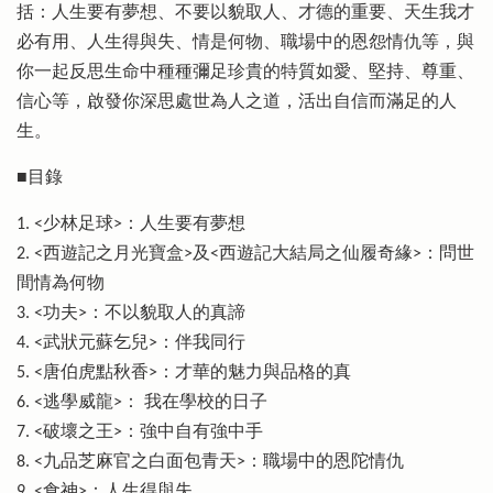
括：人生要有夢想、不要以貌取人、才德的重要、天生我才
必有用、人生得與失、情是何物、職場中的恩怨情仇等，與
你一起反思生命中種種彌足珍貴的特質如愛、堅持、尊重、
信心等，啟發你深思處世為人之道，活出自信而滿足的人
生。
■目錄
1. <少林足球>：人生要有夢想
2. <西遊記之月光寶盒>及<西遊記大結局之仙履奇緣>：問世
間情為何物
3. <功夫>：不以貌取人的真諦
4. <武狀元蘇乞兒>：伴我同行
5. <唐伯虎點秋香>：才華的魅力與品格的真
6. <逃學威龍>： 我在學校的日子
7. <破壞之王>：強中自有強中手
8. <九品芝麻官之白面包青天>：職場中的恩陀情仇
9. <食神>：人生得與失