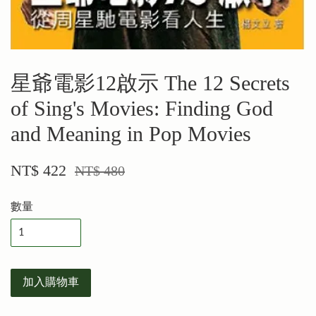
星爺電影12啟示 The 12 Secrets
of Sing's Movies: Finding God
and Meaning in Pop Movies
NT$ 422
NT$ 480
數量
加入購物車