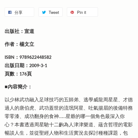
分享
Tweet
Pin it
出版社：宣道
作者：楊文立
ISBN：9789622448582
出版日期：2009-3-1
頁數：176頁
■內容簡介：
以少林武功融入足球技巧的五師弟、逃學威龍周星星、才德
過人的唐伯虎、武功蓋世的流氓阿星、吐氣揚眉的後備特務
零零漆、成功翻身的食神……星爺的哪一個角色最深入你
心？本書透過周星馳十二齣為人津津樂道、蘊含哲理的電影
暢談人生，並從聖經人物和生活實況去探討種種課題，包