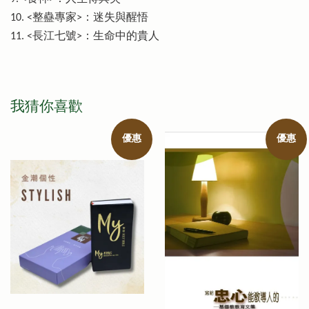
10. <整蠱專家>：迷失與醒悟
11. <長江七號>：生命中的貴人
我猜你喜歡
優惠
優惠