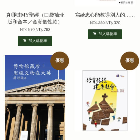
真哪噠MY聖經（口袋袖珍
寫給忠心能教導別人的……
版和合本／金潮個性款）
NT$ 360
NT$ 320
NT$ 890
NT$ 783
加入購物車
加入購物車
優惠
優惠