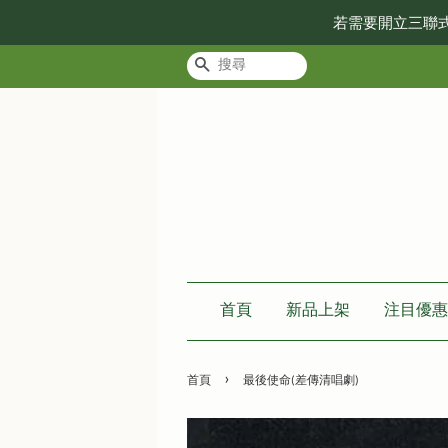
若需要開立三聯
搜尋
首頁
新品上架
注目優惠
›
首頁
最後使命(差傳清唱劇)