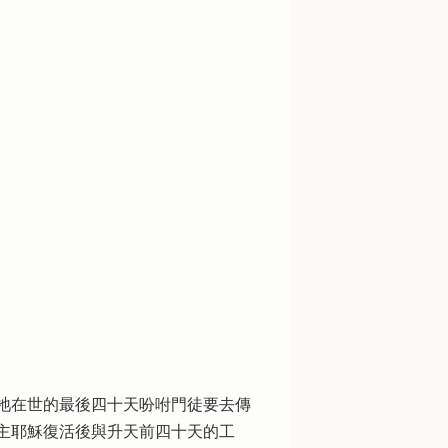
祂在世的最後四十天吩咐門徒要去傳
主耶穌復活後與升天前四十天的工