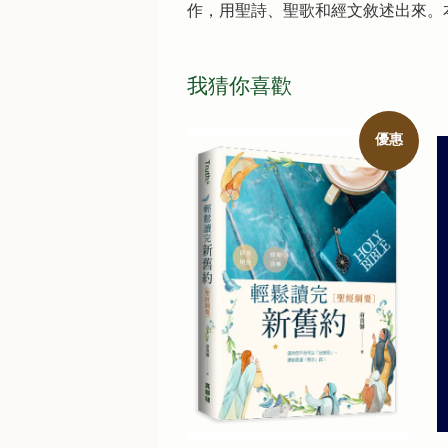
作，用聖詩、聖歌和經文敘述出來。
我猜你喜歡
優惠