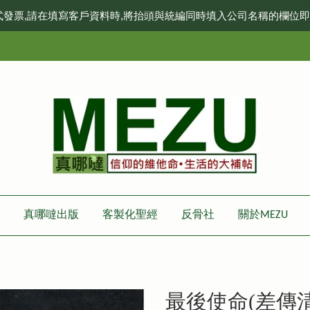
式發票,請在填寫客戶資料時,將抬頭與統編同時填入公司名稱的欄位
真哪噠出版
客製化聖經
反骨社
關於MEZU
最後使命(差傳