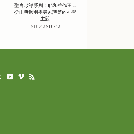
聖言啟導系列︰耶和華作王 --
從正典鑑別學尋索詩篇的神學
主題
NT$ 840
NT$ 740
agram
Tumblr
YouTube
Vimeo
RSS