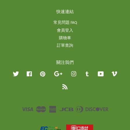
快速連結
常見問題 FAQ
會員登入
購物車
訂單查詢
關注我們
Twitter
Facebook
Pinterest
Google
Instagram
Tumblr
YouTube
Vimeo
RSS
Visa
Master
American
JCB
Diners
Discover
Express
Club