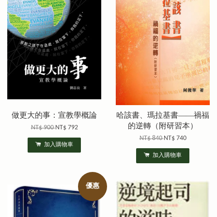
做更大的事：宣教學概論
哈該書、瑪拉基書——禍福
的逆轉（附研習本）
NT$ 900
NT$ 792
NT$ 840
NT$ 740
加入購物車
加入購物車
優惠