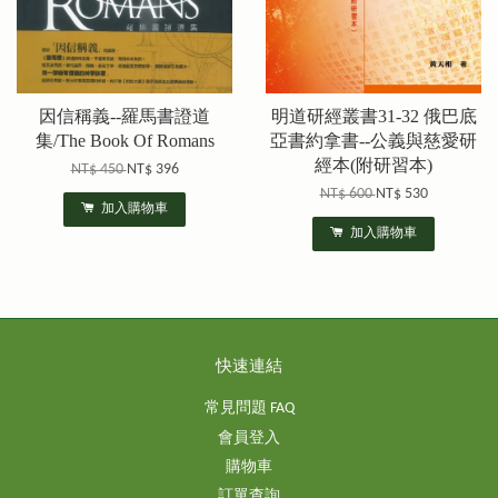
因信稱義--羅馬書證道
明道研經叢書31-32 俄巴底
集/The Book Of Romans
亞書約拿書--公義與慈愛研
經本(附研習本)
NT$ 450
NT$ 396
NT$ 600
NT$ 530
加入購物車
加入購物車
快速連結
常見問題 FAQ
會員登入
購物車
訂單查詢