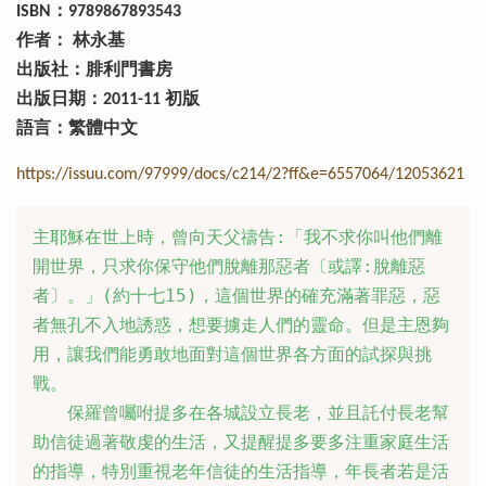
ISBN：9789867893543
作者： 林永基
出版社：腓利門書房
出版日期：2011-11 初版
語言：繁體中文
https://issuu.com/97999/docs/c214/2?ff&e=6557064/12053621
主耶穌在世上時，曾向天父禱告:「我不求你叫他們離
開世界，只求你保守他們脫離那惡者〔或譯:脫離惡
者〕。」(約十七15)，這個世界的確充滿著罪惡，惡
者無孔不入地誘惑，想要擄走人們的靈命。但是主恩夠
用，讓我們能勇敢地面對這個世界各方面的試探與挑
戰。 

　　保羅曾囑咐提多在各城設立長老，並且託付長老幫
助信徒過著敬虔的生活，又提醒提多要多注重家庭生活
的指導，特別重視老年信徒的生活指導，年長者若是活