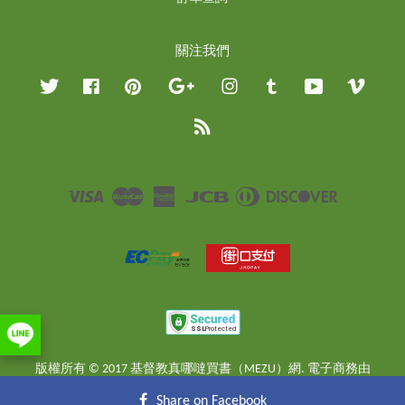
關注我們
Twitter
Facebook
Pinterest
Google
Instagram
Tumblr
YouTube
Vimeo
RSS
Visa
Master
American
JCB
Diners
Discover
Express
Club
版權所有 © 2017 基督教真哪噠買書（MEZU）網. 電子商務由
EasyStore
提供
Share on Facebook