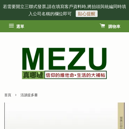
若需要開立三聯式發票,請在填寫客戶資料時,將抬頭與統編同時填
入公司名稱的欄位即可
貼心提醒
選單
購物車
›
首頁
活讀提多書