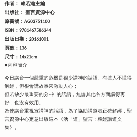
作者：
賴若瀚主編
出版社：
聖言資源中心
原書號：
AG03751100
：
ISBN
9781467586344
出版日期：
20161001
頁數：
136
尺寸：
14x21cm
■內容簡介
今日講台一個嚴重的危機是很少講神的話語。有些人不懂得
解經，但很會講故事來激動人心；
但若缺少最重要的分--神的話語，無論其他各方面講得再
好，也沒有效用。
為使講台重視宣講神的話語，為了協助講道者正確解經，聖
言資源中心定意出版這本《活「道」聖言：釋經講道文
集》。