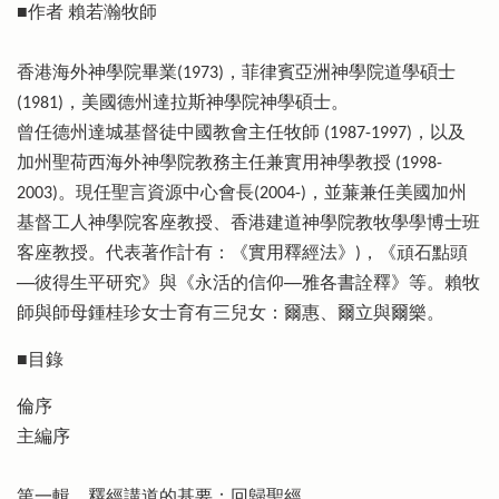
■作者 賴若瀚牧師
香港海外神學院畢業(1973)，菲律賓亞洲神學院道學碩士
(1981)，美國德州達拉斯神學院神學碩士。
曾任德州達城基督徒中國教會主任牧師 (1987-1997)，以及
加州聖荷西海外神學院教務主任兼實用神學教授 (1998-
2003)。現任聖言資源中心會長(2004-)，並蒹兼任美國加州
基督工人神學院客座教授、香港建道神學院教牧學學博士班
客座教授。代表著作計有：《實用釋經法》)，《頑石點頭
──彼得生平研究》與《永活的信仰──雅各書詮釋》等。賴牧
師與師母鍾桂珍女士育有三兒女：爾惠、爾立與爾樂。
■目錄
倫序
主編序
第一輯 釋經講道的基要：回歸聖經