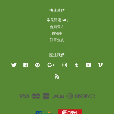
快速連結
常見問題 FAQ
會員登入
購物車
訂單查詢
關注我們
Twitter
Facebook
Pinterest
Google
Instagram
Tumblr
YouTube
Vimeo
RSS
Visa
Master
American
JCB
Diners
Discover
Express
Club