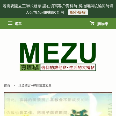
若需要開立三聯式發票,請在填寫客戶資料時,將抬頭與統編同時填
入公司名稱的欄位即可
貼心提醒
選單
購物車
›
首頁
活道聖言--釋經講道文集