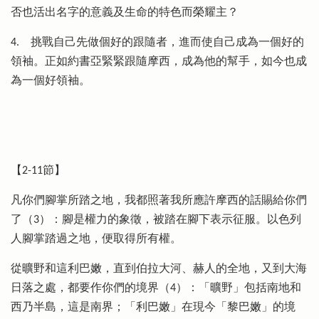
否也活出名字的意義及生命的特色而榮耀主？
4.
挑戰自己先做個好的跟隨者，進而使自己成為一個好的
領袖。正如約書亞緊緊跟隨摩西，成為他的幫手，如今也成
為一個好領袖。
【2-11節】
凡你們腳掌所踏之地，我都照著我所應許摩西的話賜給你們
了（3）：腳是權力的象徵，被踏在腳下表示征服。以色列
人腳掌踏過之地，便取得所有權。
從曠野和這利巴嫩，直到伯拉大河、赫人的全地，又到大海
日落之處，都要作你們的境界（4）：「曠野」包括南地和
西乃半島，這是南界；「利巴嫩」在現今「黎巴嫩」的境