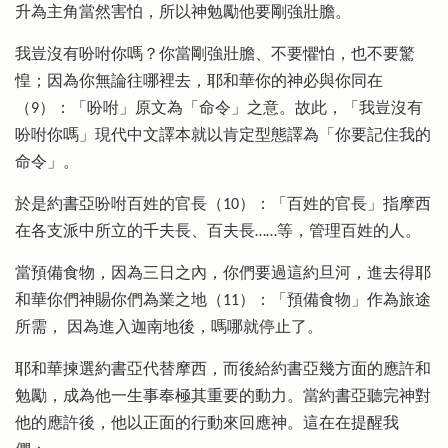
升為主角當然害怕，所以神勉勵他要剛強壯膽。
我豈沒有吩咐你嗎？你當剛強壯膽、不要懼怕，也不要驚
惶；因為你無論往哪裡去，耶和華你的神必與你同在
（9）：「吩咐」原文為「命令」之意。故此，「我豈沒有
吩咐你嗎」現代中文譯本就以肯定型態譯為「你要記住我的
命令」。
於是約書亞吩咐百姓的官長（10）：「百姓的官長」指摩西
在各支派中所立的千夫長、百夫長……等，管理百姓的人。
當預備食物，因為三日之內，你們要過這約旦河，進去得耶
和華你們神賜你們為業之地（11）：「預備食物」作為旅途
所需， 因為進入迦南地後，嗎哪就停止了。
耶和華揀選約書亞代替摩西，而後給約書亞幾方面的應許和
勉勵，成為他一生事奉極其重要的動力。當約書亞聽完神對
他的應許後，他以正面的行動來回應神。這在在提醒我