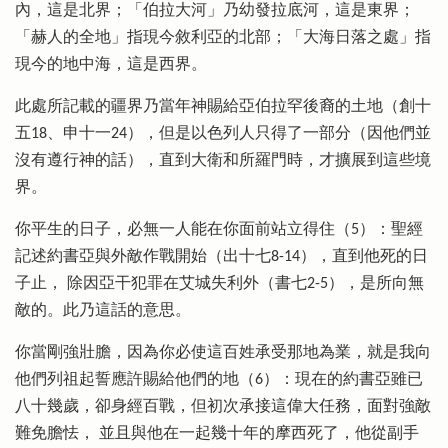
內，這是北界；「伯拉大河」乃幼發拉底河，這是東界；
「赫人的全地」指現今敘利亞的北部；「大海日落之處」指
現今的地中海，這是西界。
此處所記載的疆界乃當年神賜給亞伯拉罕後裔的土地（創十
五18、申十一24），但是以色列人只得了一部分（因他們並
沒有遵行神的話），直到大衛和所羅門時，才擴展到這些境
界。
你平生的日子，必無一人能在你面前站立得住（5）：聖經
記述約書亞與外敵作戰開始（出十七8-14），直到他死的日
子止， 除因亞干犯罪在艾城失利外（書七2-5），是所向無
敵的。此乃這話的意思。
你當剛強壯膽，因為你必使這百姓承受那地為業，就是我向
他們列祖起誓應許賜給他們的地（6）：現在的約書亞雖已
八十幾歲，卻身經百戰，但初次承接這偉大任務，面對強敵
難免膽怯， 並且與他在一起幾十年的摩西死了，他從副手