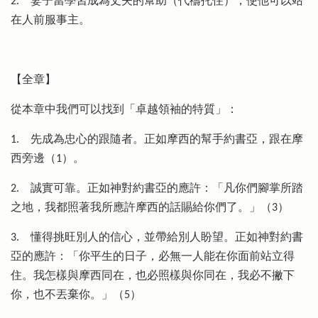
2.
妻子當學習成為丈夫的幫助（代禱托住），使他可以站
在人前服事主。
【全章】
從本章中我們可以找到「卓越領袖的特質」：
1.
先成為忠心的跟隨者。正如摩西的幫手約書亞，跟在摩
西旁邊（1）。
2.
誠實可靠。正如神對約書亞的應許：「凡你們腳掌所踏
之地，我都照著我所應許摩西的話賜給你們了。」（3）
3.
懂得挑旺別人的信心，並帶給別人盼望。正如神對約書
亞的應許：「你平生的日子，必無一人能在你面前站立得
住。我怎樣與摩西同在，也必照樣與你同在，我必不撇下
你，也不丟棄你。」（5）