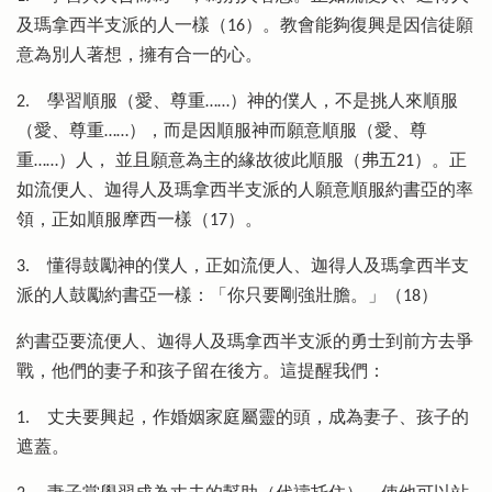
及瑪拿西半支派的人一樣（16）。教會能夠復興是因信徒願
意為別人著想，擁有合一的心。
2.
學習順服（愛、尊重……）神的僕人，不是挑人來順服
（愛、尊重……），而是因順服神而願意順服（愛、尊
重……）人， 並且願意為主的緣故彼此順服（弗五21）。正
如流便人、迦得人及瑪拿西半支派的人願意順服約書亞的率
領，正如順服摩西一樣（17）。
3.
懂得鼓勵神的僕人，正如流便人、迦得人及瑪拿西半支
派的人鼓勵約書亞一樣：「你只要剛強壯膽。」（18）
約書亞要流便人、迦得人及瑪拿西半支派的勇士到前方去爭
戰，他們的妻子和孩子留在後方。這提醒我們：
1.
丈夫要興起，作婚姻家庭屬靈的頭，成為妻子、孩子的
遮蓋。