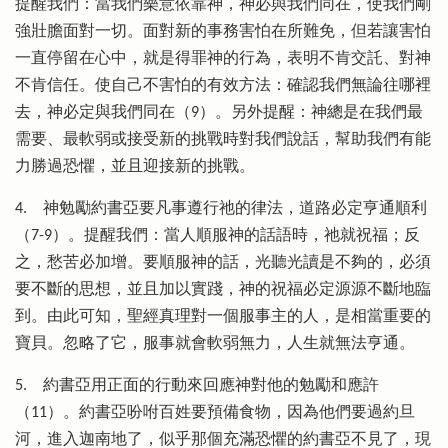
提醒我們：當我們樂意依靠神，神必與我們同在，使我們剛
強壯膽面對一切。面對新的事務害怕在所難免，但若讓害怕
一直停留在心中，就是得罪神的行為，表明不肯交託、對神
不肯信任。使自己不害怕的有效方法：確認我們無論往哪裡
去，神必定與我們同在（9）。另外提醒：神總是在我們最
需要、最軟弱或接受新的挑戰時對我們說話，幫助我們有能
力勝過恐懼，並且迎接新的挑戰。
4.
神勉勵約書亞要凡事遵行祂的律法，道路必定亨通順利
（7-9）。提醒我們：當人順服神的話語時，祂就祝福；反
之，愁苦必加增。要順服神的話，光聽光讀是不夠的，必須
要不斷的思想，並且加以實踐，神的祝福必定源源不斷地臨
到。由此可知，聖經真理對一個服事主的人，是相當重要的
寶貝。忽略了它，服事就會軟弱無力，人生就無法亨通。
5.
約書亞用正面的行動來回應神對他的勉勵和應許
（11）。約書亞吩咐百姓要預備食物，因為他們要過約旦
河，進入迦南地了，似乎那個充滿恐懼的約書亞不見了，現