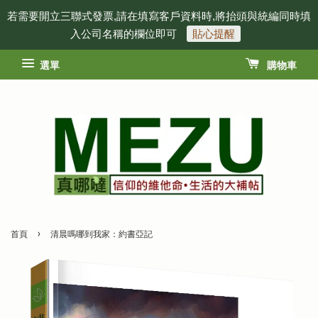
若需要開立三聯式發票,請在填寫客戶資料時,將抬頭與統編同時填
入公司名稱的欄位即可
貼心提醒
選單
購物車
›
首頁
清晨嗎哪到我家：約書亞記