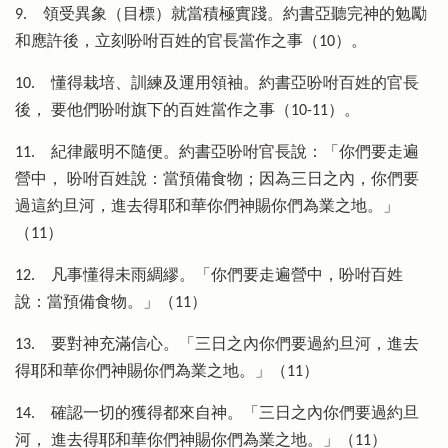
9.
領受異象（目標）就當積極實踐。約書亞聽完神的勉勵
和應許後，立刻吩咐百姓的官長當作之事（10）。
10.
懂得栽培、訓練及運用領袖。約書亞吩咐百姓的官長
後， 要他們吩咐旗下的百姓當作之事（10-11）。
11.
紀律嚴明不隨便。約書亞吩咐官長說：「你們要走遍
營中， 吩咐百姓說：當預備食物；因為三日之內，你們要
過這約旦河，進去得耶和華你們神賜你們為業之地。」
（11）
12.
凡事懂得未雨綢繆。「你們要走遍營中，吩咐百姓
說：當預備食物。」（11）
13.
要對神充滿信心。「三日之內你們要過約旦河，進去
得耶和華你們神賜你們為業之地。」（11）
14.
確認一切的獲得都來自神。「三日之內你們要過約旦
河， 進去得耶和華你們神賜你們為業之地。」（11）