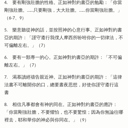
4.
要有剛強壯膽的性格。正如神對約書亞的勉勵：「你當
剛強壯膽。……只要剛強，大大壯膽。……你當剛強壯膽。」
（6-7、9）
5.
樂意聽從神的話，並按照神的心意行事。正如神對約書
亞的期許：「謹守遵行我僕人摩西所吩咐你的一切律法，不
可偏離左右。」（7）
6.
要有一顆專一的心。正如神對約書亞的期許：「不可偏
離左右。」（7）
7.
渴慕讀經禱告親近神。正如神對約書亞的期許：「這律
法書不可離開你的口，總要晝夜思想，好使你謹守遵行這
書
8.
相信凡事都會有神的同在。正如神對約書亞的應許：
「你當剛強壯膽，不要懼怕，也不要驚惶；因為你無論往哪
裡去，耶和華你的神必與你同在。」（9）