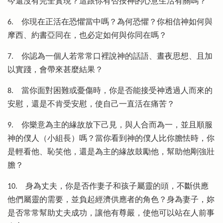
今還沒有完全實現？這跟你有否按神的心意生活有關嗎？
6.
你現在正活在恐懼當中嗎？為何恐懼？你相信神如何與
摩西、約書亞同在，也必定如何與你同在嗎？
7.
你認為一個人若常常口裡說神的話語、晝夜思想、且加
以實踐，會帶來甚麼結果？
8.
當你面對困難或憂傷時，你是否能接受神透過人而來的
安慰，還是不肯受安慰，使自己一直活在痛苦？
9.
你樂意為主的緣故放下己見，與人合而為一，並且順服
神的僕人（小組長）嗎？當你看到神的僕人比你膽怯時，你
是輕看他、恥笑他，還是為主的緣故鼓勵他，幫助他剛強壯
膽？
10.
身為丈夫，你是否作妻子和孩子屬靈的頭，不斷供應
他們屬靈的需要，並負起經濟供應者的角色？身為妻子，妳
是否常常幫助丈夫成功，讓他有尊嚴，使他可以站在人前事