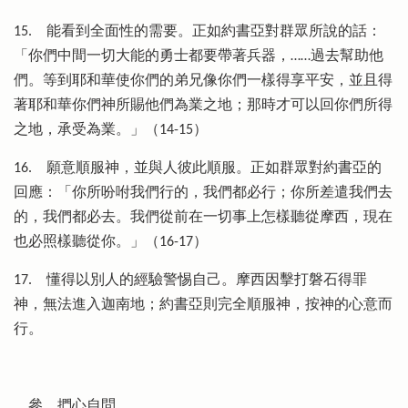
15.
能看到全面性的需要。正如約書亞對群眾所說的話：
「你們中間一切大能的勇士都要帶著兵器，……過去幫助他
們。等到耶和華使你們的弟兄像你們一樣得享平安，並且得
著耶和華你們神所賜他們為業之地；那時才可以回你們所得
之地，承受為業。」（14-15）
16.
願意順服神，並與人彼此順服。正如群眾對約書亞的
回應：「你所吩咐我們行的，我們都必行；你所差遣我們去
的，我們都必去。我們從前在一切事上怎樣聽從摩西，現在
也必照樣聽從你。」（16-17）
17.
懂得以別人的經驗警惕自己。摩西因擊打磐石得罪
神，無法進入迦南地；約書亞則完全順服神，按神的心意而
行。
參、捫心自問