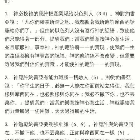
們：
1.
神必按祂的應許把產業賜給以色列人（3-4）。神對約書
亞說：「凡你們腳掌所踏之地，我都照著我所應許摩西的話
賜給你們了。」但由於以色列人沒有遵行神的話語，致使他
們只能得著一部分。提醒我們：當我們樂意按神心意生活，
並且順服神、事奉神，神的應許將一一的實現，使我們一生
的路徑都擁有神豐富的祝福。神的應許絕不會改變，但需要
透過我們對信仰的實踐，才能使神的應許一一的實現。
2.
神應許約書亞有能力戰勝一切敵人（5）。神對約書亞
說：「你平生的日子，必無一人能在你面前站立得住。我怎
樣與摩西同在，也必照樣與你同在；我必不撇下你，也不丟
棄你。」提醒我們：當我們樂意按神心意生活，神就賜給我
們力量勝過一切困難，天天過得勝的生活。
3.
神勉勵約書亞要剛強壯膽（6、9）。神應許與約書亞同
在，不撇下他，也不丟棄他，正如與摩西同在一樣（5）。