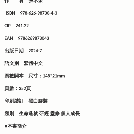
作 者
張木泉
ISBN
978-626-98730-4-3
CIP
241.22
EAN
9786269873043
出版日期
2024-7
語文別
繁體中文
頁數開本
尺寸：148*21mm
頁數：352頁
印刷裝訂
黑白膠裝
類別
生命造就 研經 靈修 個人成長
■本書簡介