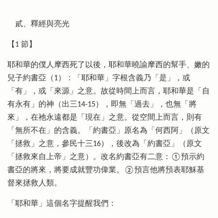
貳、釋經與亮光
【1 節】
耶和華的僕人摩西死了以後，耶和華曉諭摩西的幫手、嫩的
兒子約書亞（1）：「耶和華」字根含義乃「是」，或
「有」，或「來源」之意。故從時間上而言，耶和華是「自
有永有」的神（出三14-15），即無「過去」，也無「將
來」，在祂永遠都是「現在」之意。從空間上而言，則有
「無所不在」的含義。「約書亞」原名為「何西阿」（原文
「拯救」之意，參民十三16），後改為「約書亞」（原文
「拯救來自上帝」之意）。改名約書亞有二意：①預示約
書亞的將來，將要成就豐功偉業。②預言他將預表耶穌基
督來拯救人類。
「耶和華」這個名字提醒我們：