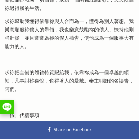
要依靠祢戰勝一切困難，成為一個剛強壯膽的人，天天依靠
祢過得勝的生活。
求祢幫助我懂得依靠祢與人合而為一，懂得為別人著想。我
樂意順服祢僕人的帶領，我也樂意鼓勵祢的僕人、扶持他剛
強壯膽，並且常常為祢的僕人禱告，使他成為一個服事大有
能力的人。
求祢把全備的領袖特質賜給我，依靠祢成為一個卓越的領
袖，凡事討祢喜悅，也得著人的愛戴。奉主耶穌的名禱告，
阿們。
伍、代禱事項
1.
求神興起更多樂意全時間奉獻生命給祂，肯付代價進入
Share on Facebook
禾場，為主贏得靈魂的工人。