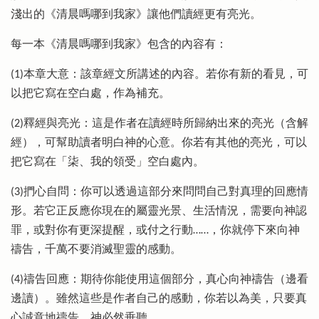
淺出的《清晨嗎哪到我家》讓他們讀經更有亮光。
每一本《清晨嗎哪到我家》包含的內容有：
(1)本章大意：該章經文所講述的內容。若你有新的看見，可
以把它寫在空白處，作為補充。
(2)釋經與亮光：這是作者在讀經時所歸納出來的亮光（含解
經），可幫助讀者明白神的心意。你若有其他的亮光，可以
把它寫在「柒、我的領受」空白處內。
(3)捫心自問：你可以透過這部分來問問自己對真理的回應情
形。若它正反應你現在的屬靈光景、生活情況，需要向神認
罪，或對你有更深提醒，或付之行動……，你就停下來向神
禱告，千萬不要消滅聖靈的感動。
(4)禱告回應：期待你能使用這個部分，真心向神禱告（邊看
邊讀）。雖然這些是作者自己的感動，你若以為美，只要真
心誠意地禱告，神必然垂聽。