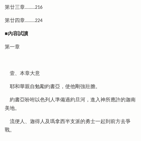
第廿三章........216
第廿四章........224
■內容試讀
第一章
壹、本章大意
耶和華親自勉勵約書亞，使他剛強壯膽。
約書亞吩咐以色列人準備過約旦河，進入神所應許的迦南
美地。
流便人、迦得人及瑪拿西半支派的勇士一起到前方去爭
戰。