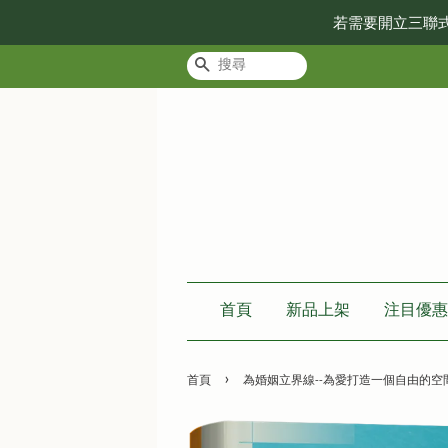
若需要開立三聯
搜尋
首頁
新品上架
注目優惠
›
首頁
為婚姻立界線--為愛打造一個自由的空