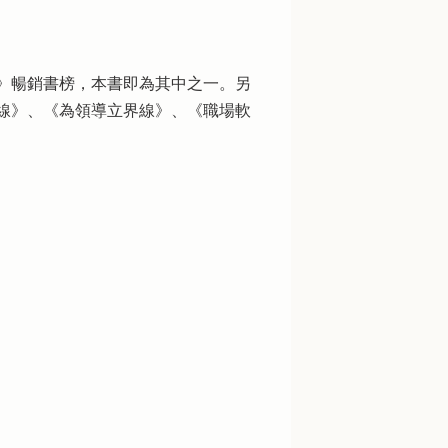
》暢銷書榜，本書即為其中之一。另
線》、《為領導立界線》、《職場軟