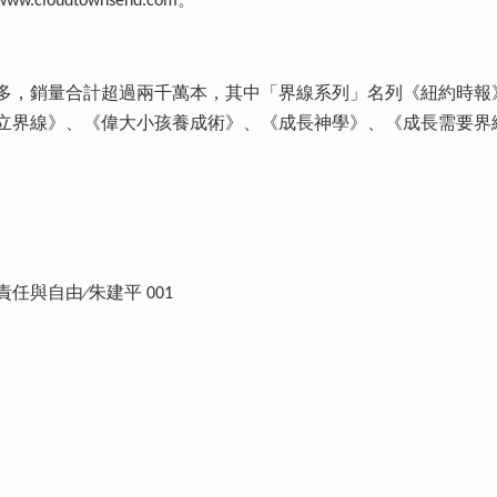
oudtownsend.com。
多，銷量合計超過兩千萬本，其中「界線系列」名列《紐約時報
立界線》、《偉大小孩養成術》、《成長神學》、《成長需要界
與自由∕朱建平 001