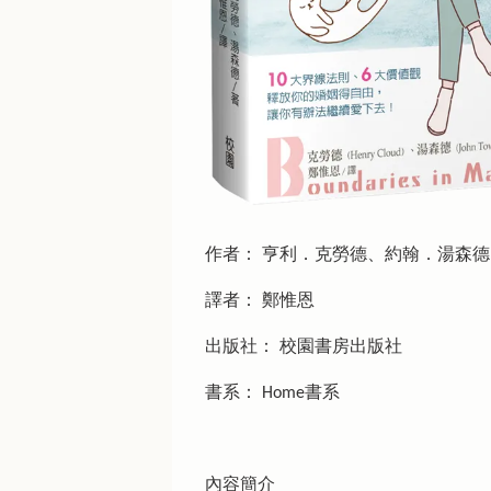
作者： 亨利．克勞德、約翰．湯森德 (Henry 
譯者： 鄭惟恩
出版社： 校園書房出版社
書系： Home書系
內容簡介