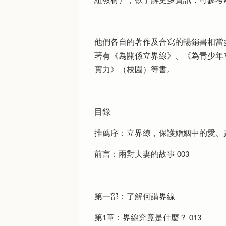
組教材），欲了解更多資訊，可參考www.cl
他們各自的著作及合寫的暢銷書相當
著有《為關係立界線》、《為青少年
實力》（校園）等書。
目錄
推薦序：立界線，保護婚姻中的愛、責任
前言：兩對夫妻的故事 003
第一部：了解何謂界線
第1章：界線究竟是什麼？ 013