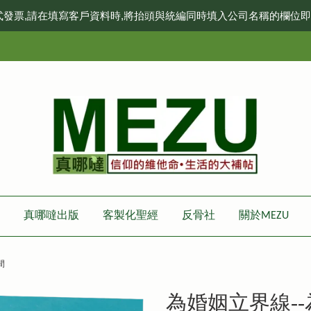
式發票,請在填寫客戶資料時,將抬頭與統編同時填入公司名稱的欄位
真哪噠出版
客製化聖經
反骨社
關於MEZU
間
為婚姻立界線-