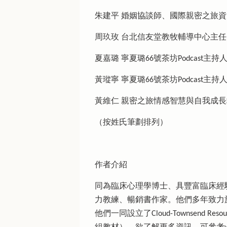
朱建平 婚姻協談師、國際親密之旅
周玖玫 台北信友堂教牧輔導中心主任
夏嘉璐 寧夏璐66號茶坊Podcast主持
黃瑽寧 寧夏璐66號茶坊Podcast
黃維仁 親密之旅情感智慧與自我成
（按姓氏筆劃排列）
作者介紹
同為臨床心理學博士、具豐富臨床經
力教練、暢銷書作家。他們多年致力
他們一同設立了Cloud-Townse