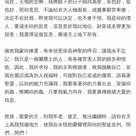
現在，天地的主啊，我將餘下的日子歸祢為聖，長也好，短
也好，照祢意思。不論站在大人物面前，或服事窮苦卑微，
決定不在於我，即使我可以決定，也不會干預。我是祢的僕
人，要成全祢的旨意，這旨意於我比地位、財富或名譽更加
甜美；我選擇這個旨意，勝過天上地下所有。
雖然我蒙祢揀選，有幸領受崇高神聖的呼召，讓我永不忘
記：我只是一個屬塵土的人，有各種苦害人類的錯失和情
慾。因此，我祈求祢，我的主和救贖者，救我脫離自己，並
我在嘗試成為別人祝福時，可能對自己造成的傷害。請藉著
聖靈，以祢的能力充滿我，我要靠著祢的力量出去，宣揚祢
的義，惟獨祢的義。只要我氣力尚存，我要廣傳救贖大愛的
信息。
然後，親愛的主，到我年老、疲乏、無法繼續時，請祢在天
上為我預備地方，使我在永恆的榮耀裡與祢的聖徒並列。阿
們，阿們！