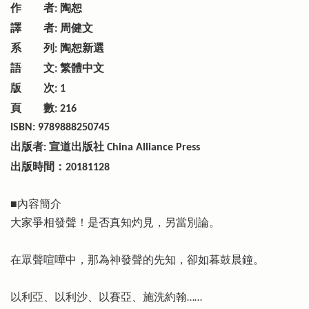
作 者
陶恕
:
譯 者
周健文
:
系 列
陶恕新選
:
語 文
繁體中文
:
版 次
: 1
頁 數
: 216
ISBN: 9789888250745
出版者
宣道出版社
:
China Alliance Press
出版時間：
20181128
■內容簡介
大家爭相發聲！是否真知灼見，另當別論。
在眾聲喧嘩中，那為神發聲的先知，卻如暮鼓晨鐘。
以利亞、以利沙、以賽亞、施洗約翰……