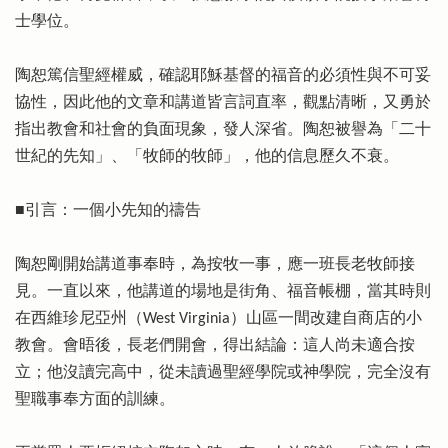
士學位。
陶恕篤信聖經權威，確認耶穌基督的福音的必須性與不可妥
協性，因此他的文章和講道皆言詞直率，觀點清晰，又勇於
指出教會和社會的負面現象，發人深省。陶恕被譽為「二十
世紀的先知」、「牧師的牧師」，他的信息歷久不衰。
■引言：一個小先知的禱告
陶恕剛開始講道事奉時，為按牧一事，應一班長老牧師接
見。一直以來，他講道的場地是街角、福音帳棚，當其時則
在西維珍尼亞州（West Virginia）山區一間改建自商店的小
教會。會晤後，長老們開會，得出結論：這人尚未適合按
立；他沒讀完高中，從未讀過聖經學院或神學院，完全沒有
聖職事奉方面的訓練。