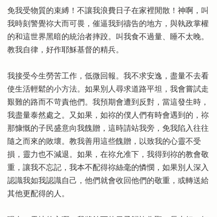
免我受物質的束縛！不讓我浪費日子在家裡閒散！神啊，叫
我時刻警覺祢大而可畏，催逼我到禱告的地方，與執政掌權
的和這世界黑暗的統治者摔跤。叫我食不過量、睡不太晚。
教我自律，好作耶穌基督的精兵。
我接受今生勞苦工作，低微回報。我不求安逸，盡量不去看
使生活輕鬆的小方法。如果別人尋求道路平坦，我會嘗試走
艱難的路而不苛責他們。我預期會遭到反對，當這發生時，
我盡量泰然處之。又如果，如祢的僕人們有時會遇到的，祢
那慷慨的子民盛意向我餽贈，這時請站我旁，免我陷入往往
隨之而來的敗壞。教我善用這些餽贈，以致我的心靈不受
損，靈力也不減退。如果，在祢允准下，我得到祢的教會敬
重，讓我不忘記，我本不配得祢絲毫的憐憫，如果別人深入
認識我如我認識自己，他們就會收回他們的敬重，或轉送給
其他更配得的人。