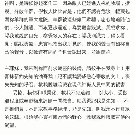
神啊，是時候祢起來作工，因為敵人已經進入祢的牧場，撕
裂、分散羊群。假牧人比比皆是，他們不認有危險，輕蔑包
圍祢羊群的重大危險。羊群被這些僱工欺騙，忠心地追隨他
們，令人難過。而狼逐步逼近，為要殺害毀滅。我懇求祢，
賜我敏銳的目光，察覺敵人的存在；賜我洞識力，得以看
見；賜我勇氣，忠實地指出我所見的。使我的聲音有如祢自
己的聲音，以致連有病的羊也會認出來，並跟隨祢。
主耶穌，我來到祢面前求屬靈的裝備。請按手在我身上！用
膏抹新約先知的油膏我！絕不讓我變成熱心宗教的文士，喪
失先知的呼召。救我脫離暗藏在現代神職人員中間的禍害
――妥協、模仿和職業化。救我不犯這錯――以大小、受歡
迎程度或奉獻額來評斷一間教會。助我緊記我是先知――不
是推銷員，不是宗教事務經理，乃是先知。叫我永不作群眾
的奴隸。根治我心靈裡屬肉體的野心，救我脫離博取宣傳的
渴望。