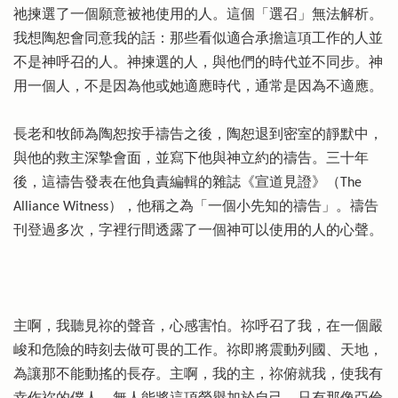
祂揀選了一個願意被祂使用的人。這個「選召」無法解析。
我想陶恕會同意我的話：那些看似適合承擔這項工作的人並
不是神呼召的人。神揀選的人，與他們的時代並不同步。神
用一個人，不是因為他或她適應時代，通常是因為不適應。
長老和牧師為陶恕按手禱告之後，陶恕退到密室的靜默中，
與他的救主深摯會面，並寫下他與神立約的禱告。三十年
後，這禱告發表在他負責編輯的雜誌《宣道見證》（The
Alliance Witness），他稱之為「一個小先知的禱告」。禱告
刊登過多次，字裡行間透露了一個神可以使用的人的心聲。
主啊，我聽見祢的聲音，心感害怕。祢呼召了我，在一個嚴
峻和危險的時刻去做可畏的工作。祢即將震動列國、天地，
為讓那不能動搖的長存。主啊，我的主，祢俯就我，使我有