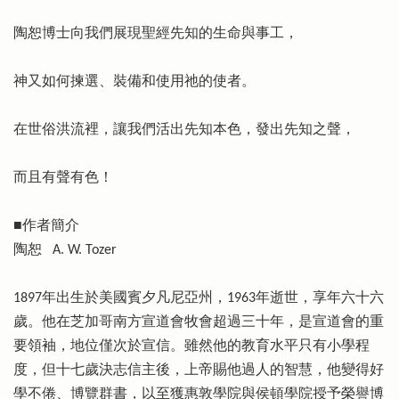
陶恕博士向我們展現聖經先知的生命與事工，
神又如何揀選、裝備和使用祂的使者。
在世俗洪流裡，讓我們活出先知本色，發出先知之聲，
而且有聲有色！
■作者簡介
陶恕 A. W. Tozer
1897年出生於美國賓夕凡尼亞州，1963年逝世，享年六十六
歲。他在芝加哥南方宣道會牧會超過三十年，是宣道會的重
要領袖，地位僅次於宣信。雖然他的教育水平只有小學程
度，但十七歲決志信主後，上帝賜他過人的智慧，他變得好
學不倦、博覽群書，以至獲惠敦學院與侯頓學院授予榮譽博