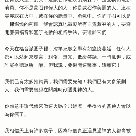
任何投入聖工的人，是蒙召作燃燒的荊棘，不是去模仿電影
演員。你不是蒙召作偉大的人，你是蒙召作美麗的人。這種
美麗或在火中，或在你的膽量中、勇氣中。你的呼召可以是
一棵燃燒的荊棘，我會認真地鼓勵所有自覺蒙召的人，要避
開廉價福音和濫竽充數的粗俗手法。要遠離它們！
今天在福音派圈子裡，濫竽充數之舉有如瘟疫蔓延。任何人
都可以站起來發言，粗俗、無知、低級笑話、一時風趣，或
許能令聽眾醒一醒。但我說，要避開這種事，遠離它！
我們已有太多推銷員，我們需要先知！我們已有太多策劃
人，我們需要曾經在關鍵時刻遇見神的人。
你願意不論代價來做這火嗎？只經歷一半得救的普通人會以
為你瘋了。
我相信天上有許多瘋子，因為每個真正遇見過神的人都會被