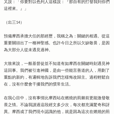
又說：「你要對以色列人這樣說：『那自有的打發我到你們
這裡來。』」
（出三14）
預備摩西承擔大任的那經歷，我稱之為：關鍵的相遇。從這
重要關頭出了一種神聖感。也許今日之所以欠缺敬畏，是因
為大部分人從未遇見過神。
大致來說，一般基督徒並不知道有如摩西在關鍵時刻遇見神
這回事。我們被引進神國，是由一些能言善道的人，用劃了
重點的新約，有邏輯地告訴我們怎樣悔改歸主。過程輕鬆自
在，沒有什麼會干擾我們的慣常生活。
在我心目中，沒有事情比摩西站在燃燒的荊棘前更能激發敬
畏之情。不論我讀過這段經文多少次，每次都充滿驚奇和訝
異。摩西成了我們現今認識的他，就是因為這次在燃燒的荊