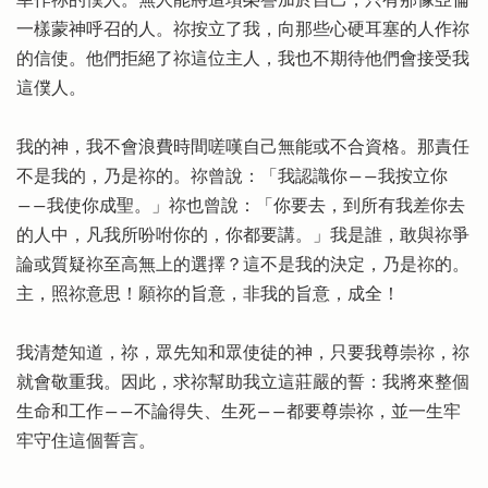
幸作祢的僕人。無人能將這項榮譽加於自己，只有那像亞倫
一樣蒙神呼召的人。祢按立了我，向那些心硬耳塞的人作祢
的信使。他們拒絕了祢這位主人，我也不期待他們會接受我
這僕人。
我的神，我不會浪費時間嗟嘆自己無能或不合資格。那責任
不是我的，乃是祢的。祢曾說：「我認識你――我按立你
――我使你成聖。」祢也曾說：「你要去，到所有我差你去
的人中，凡我所吩咐你的，你都要講。」我是誰，敢與祢爭
論或質疑祢至高無上的選擇？這不是我的決定，乃是祢的。
主，照祢意思！願祢的旨意，非我的旨意，成全！
我清楚知道，祢，眾先知和眾使徒的神，只要我尊崇祢，祢
就會敬重我。因此，求祢幫助我立這莊嚴的誓：我將來整個
生命和工作――不論得失、生死――都要尊崇祢，並一生牢
牢守住這個誓言。