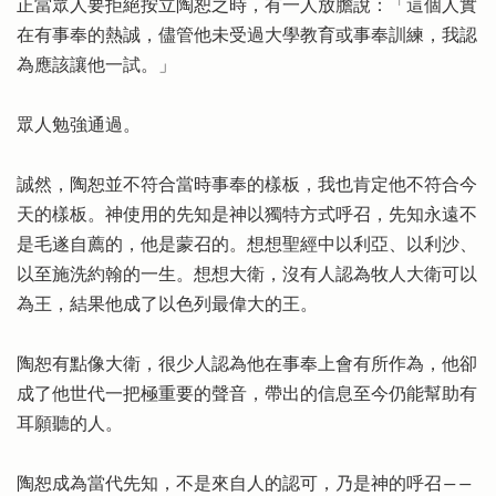
正當眾人要拒絕按立陶恕之時，有一人放膽說：「這個人實
在有事奉的熱誠，儘管他未受過大學教育或事奉訓練，我認
為應該讓他一試。」
眾人勉強通過。
誠然，陶恕並不符合當時事奉的樣板，我也肯定他不符合今
天的樣板。神使用的先知是神以獨特方式呼召，先知永遠不
是毛遂自薦的，他是蒙召的。想想聖經中以利亞、以利沙、
以至施洗約翰的一生。想想大衛，沒有人認為牧人大衛可以
為王，結果他成了以色列最偉大的王。
陶恕有點像大衛，很少人認為他在事奉上會有所作為，他卻
成了他世代一把極重要的聲音，帶出的信息至今仍能幫助有
耳願聽的人。
陶恕成為當代先知，不是來自人的認可，乃是神的呼召――