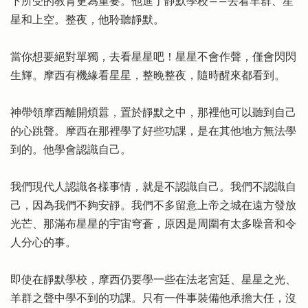
下所受的教育更為重要。他進了靜默學校――去看羊群、星
星和上空。整夜，他聆聽靜默。
當你想要絕對單獨，去看星星吧！星星不會作聲，僅會閃閃
生輝。摩西有機緣看星星，整晚整夜，隨時醒來都看到。
神帶領摩西離開煩囂，置於靜默之中，那裡他可以聽到自己
的心跳聲。摩西在那裡學了好些功課，是在其他地方無法學
到的。他學會認識自己。
我們現代人認識各樣事情，就是不認識自己。我們不認識自
己，因為我們不夠安靜。我們不多留意上帝之城在遠方發放
光芒、那滿布星星的宇宙穹蒼，原因是周圍有太多噪音和令
人分心的事。
即使在靜默學校，摩西仍要學一些在法老宮廷、星星之光、
羊群之聲中學不到的功課。只有一件事裝備他承擔大任，沒