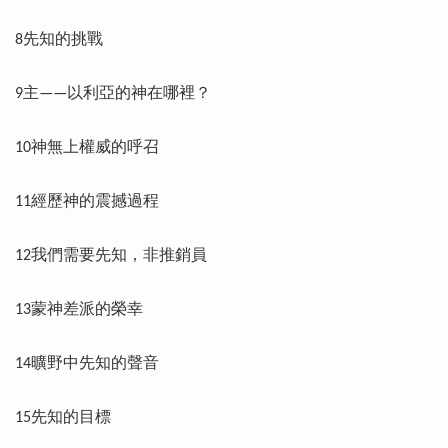
8先知的挑戰
9主——以利亞的神在哪裡？
10神無上權威的呼召
11經歷神的震撼過程
12我們需要先知，非推銷員
13蒙神差派的榮幸
14曠野中先知的聲音
15先知的目標