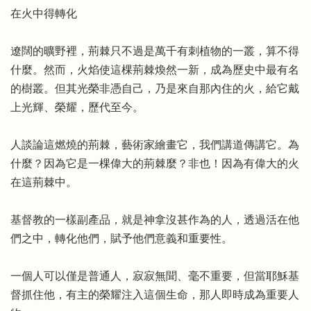
在火中得轉化
遼闊的曠野裡，荊棘只不過是萬千有刺植物的一叢，算不得
什麼。然而，火焰使這棵荊棘煥然一新，成為歷史中最有名
的樹叢。但其光榮非憑自己，乃是來自那內住的火，給它戴
上光輝、榮耀，歷代至今。
人談論這燃燒的荊棘，藝術家繪畫它，我們講道傳講它。為
什麼？因為它是一棵偉大的荊棘麼？非也！因為有偉大的火
在這荊棘中。
基督教的一樣副產品，就是神拿沒甚作為的人，透過活在他
們之中，轉化他們，賦予他們意義和重要性。
一個人可以僅是普通人，寂寂無聞、毫不重要，但當耶穌基
督抓住他，有主的榮耀注入這個生命，那人即時成為重要人