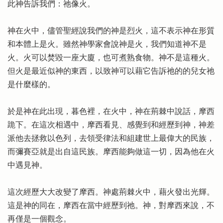
此神告訴我們：祂像火。
神在火中，儘管聖經說我們的神是烈火，這不表示神在形質
和本體上是火。雖然神學家會說神是火，我們知道神不是
火。火可以焚毀一座大廈，也可煮熟食物。神不是這種火。
但火是最近似神的東西，以致神可以藉它告訴祂的的兒女祂
是什麼樣的。
於是神在此出現，暮色裡，在火中，神在荊棘中說話，摩西
跪下。在這次相遇中，摩西看見、感覺到和經歷到神，神差
派他去拯救以色列，去領受律法和組建世上最偉大的民族，
而彌賽亞就是出自這民族。摩西能夠做這一切，因為他在火
中遇見神。
這次經歷大大改變了摩西。神處荊棘火中，藉火發出光輝。
這是神的同在，摩西在當中經歷到祂。神，對摩西來說，不
再僅是一個觀念。