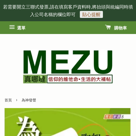
若需要開立三聯式發票,請在填寫客戶資料時,將抬頭與統編同時填
入公司名稱的欄位即可
貼心提醒
選單
購物車
›
首頁
為神發聲