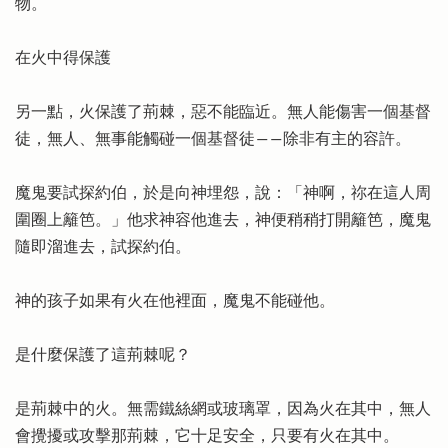
物。
在火中得保護
另一點，火保護了荊棘，惡不能臨近。無人能傷害一個基督
徒，無人、無事能觸碰一個基督徒――除非有主的容許。
魔鬼要試探約伯，於是向神埋怨，說：「神啊，祢在這人周
圍圈上籬笆。」他求神容他進去，神便稍稍打開籬笆，魔鬼
隨即溜進去，試探約伯。
神的孩子如果有火在他裡面，魔鬼不能碰他。
是什麼保護了這荊棘呢？
是荊棘中的火。無需鐵絲網或玻璃罩，因為火在其中，無人
會攪擾或攻擊那荊棘，它十足安全，只要有火在其中。