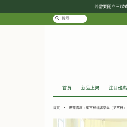
若需要開立三聯
搜尋
首頁
新品上架
注目優惠
›
首頁
燃亮講壇：聖言釋經講章集（第三冊）