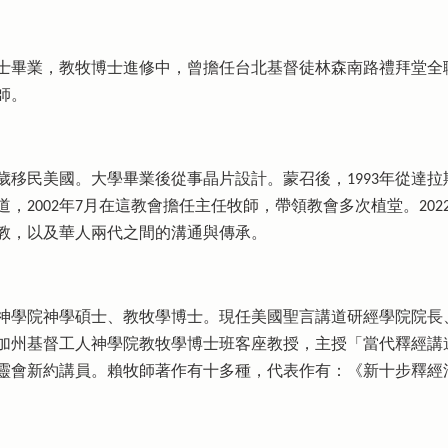
士畢業，教牧博士進修中，曾擔任台北基督徒林森南路禮拜堂全
師。
歲移民美國。大學畢業後從事晶片設計。蒙召後，1993年從達
，2002年7月在這教會擔任主任牧師，帶領教會多次植堂。20
教，以及華人兩代之間的溝通與傳承。
神學院神學碩士、教牧學博士。現任美國聖言講道研經學院院長
加州基督工人神學院教牧學博士班客座教授，主授「當代釋經講道
培靈會新約講員。賴牧師著作有十多種，代表作有：《新十步釋經法