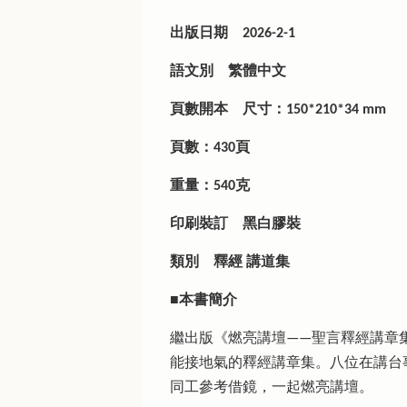
出版日期
2026-2-1
語文別
繁體中文
頁數開本
尺寸：150*210*34 mm
頁數：430頁
重量：540克
印刷裝訂
黑白膠裝
類別
釋經 講道集
■本書簡介
繼出版《燃亮講壇——聖言釋經講章
能接地氣的釋經講章集。八位在講台
同工參考借鏡，一起燃亮講壇。