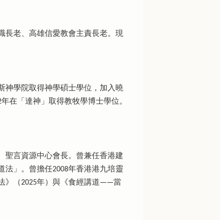
職長老、高雄信愛教會主責長老。現
拉斯神學院取得神學碩士學位，加入曉
22年在「達神」取得教牧學博士學位。
、聖言資源中心會長。曾兼任香港建
法」。曾擔任2008年香港港九培靈
》（2025年）與《食經講道——當