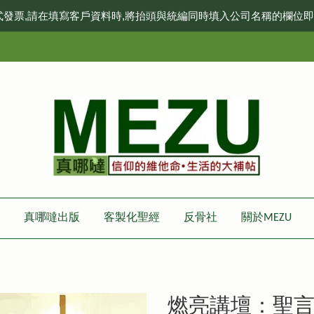
式發票,請在填寫客戶資料時,將抬頭與統編同時填入公司名稱的欄位
真哪噠出版
客製化聖經
反骨社
關於MEZU
燃亮講壇：聖