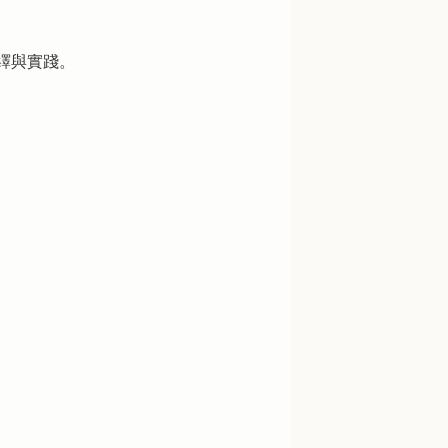
繹與實踐。