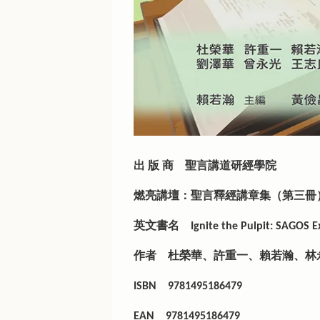
出 版 商
聖言講道研經學院
燃亮講壇：聖言釋經講章集（第三冊
英文書名
Ignite the Pulpit: SAGOS 
作者
杜榮華、許重一、賴若瀚、林
ISBN
9781495186479
EAN
9781495186479