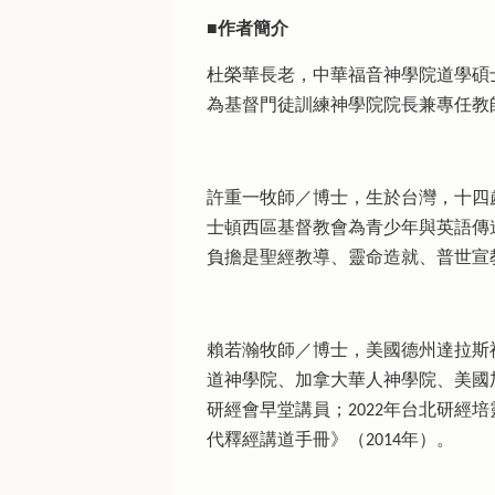
■作者簡介
杜榮華長老，中華福音神學院道學碩
為基督門徒訓練神學院院長兼專任教
許重一牧師／博士，生於台灣，十四
士頓西區基督教會為青少年與英語傳道
負擔是聖經教導、靈命造就、普世宣
賴若瀚牧師／博士，美國德州達拉斯
道神學院、加拿大華人神學院、美國
研經會早堂講員；2022年台北研經
代釋經講道手冊》（2014年）。