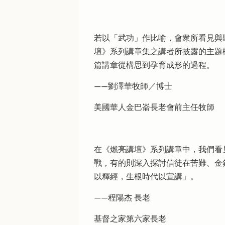
若以「武功」作比喻，會衆所看見與
壇》系列講章集之講者所披露的主題
篇講章從構思到孕育成形的過程。
——劉澤華牧師／博士
美國華人金巴崙長老會前主任牧師
在《燃亮講壇》系列講章中，我們看
戰，有的則深入探討信徒在苦難、金
以釋經，生根時代以宣講」。
——程陽杰 長老
基督之家第六家長老