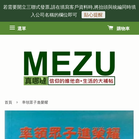
若需要開立三聯式發票,請在填寫客戶資料時,將抬頭與統編同時填
入公司名稱的欄位即可
貼心提醒
選單
購物車
›
首頁
率領眾子進榮耀