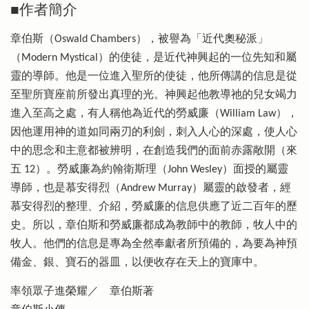
■作者簡介
章伯斯（Oswald Chambers），被譽為「近代奧秘派」
（Modern Mystical）的使徒，是近代神興起的一位先知和屬
靈的導師。他是一位進入聖所的使徒，他所傳講的信息是從
至聖所寶座前所發出真理的光。神興起他教導祂的兒女竭力
進入至高之處，有人稱他為近代的勞威廉（William Law），
因他運用神的道如同兩刃的利劍，刺入人心的深處，使人心
中的思念和主意都被辨明，在創造我們的面前赤露敞開（來
五 12）。勞威廉為約翰衛斯理（John Wesley）面授的屬靈
導師，也是慕安得烈（Andrew Murray）屬靈的啟發者，經
慕安得烈的整理、介紹，勞威廉的信息供應了近二百年的歷
史。所以，章伯斯和勞威廉都成為教師中的教師，牧人中的
牧人。他們的信息是專為全然奉獻者所預備的，為要為神預
備金、銀、寶石的器皿，以便收存在天上的寶庫中。
率領眾子進榮耀／ 章伯斯著