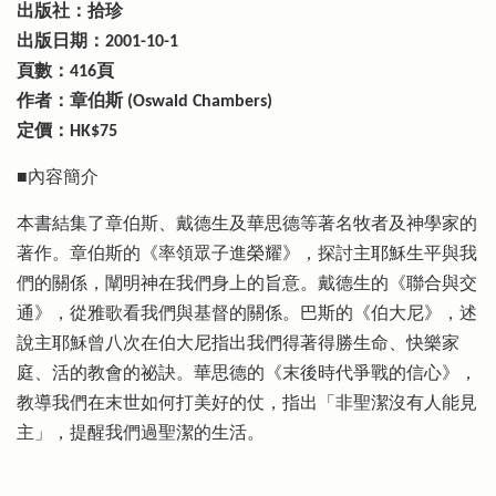
出版社：拾珍
出版日期：2001-10-1
頁數：416頁
作者：章伯斯 (Oswald Chambers)
定價：HK$75
■內容簡介
本書結集了章伯斯、戴德生及華思德等著名牧者及神學家的
著作。章伯斯的《率領眾子進榮耀》，探討主耶穌生平與我
們的關係，闡明神在我們身上的旨意。戴德生的《聯合與交
通》，從雅歌看我們與基督的關係。巴斯的《伯大尼》，述
說主耶穌曾八次在伯大尼指出我們得著得勝生命、快樂家
庭、活的教會的祕訣。華思德的《末後時代爭戰的信心》，
教導我們在末世如何打美好的仗，指出「非聖潔沒有人能見
主」，提醒我們過聖潔的生活。