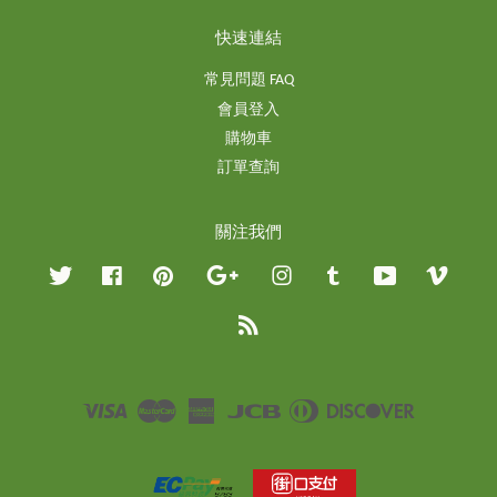
快速連結
常見問題 FAQ
會員登入
購物車
訂單查詢
關注我們
Twitter
Facebook
Pinterest
Google
Instagram
Tumblr
YouTube
Vimeo
RSS
Visa
Master
American
JCB
Diners
Discover
Express
Club