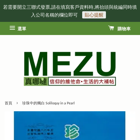
若需要開立三聯式發票,請在填寫客戶資料時,將抬頭與統編同時填
入公司名稱的欄位即可
貼心提醒
選單
購物車
›
首頁
珍珠中的獨白 Soliloquy in a Pearl