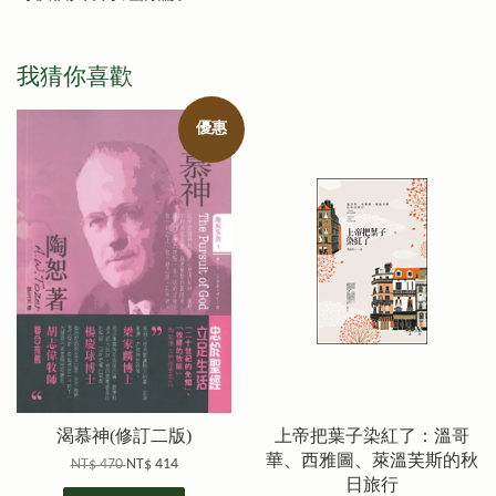
我猜你喜歡
優惠
渴慕神(修訂二版)
上帝把葉子染紅了：溫哥
華、西雅圖、萊溫芙斯的秋
NT$ 470
NT$ 414
日旅行