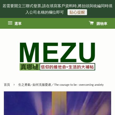
若需要開立三聯式發票,請在填寫客戶資料時,將抬頭與統編同時填
入公司名稱的欄位即可
貼心提醒
選單
購物車
›
首頁
生之勇氣--如何克服憂慮／The courage to be : overcoming anxiety