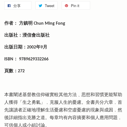
分享
Tweet
Pin it
作者： 方鎮明 Chun Ming Fong
出版社：浸信會出版社
出版日期：2002年9月
ISBN： 9789629332266
頁數：272
本書闡述基督教信仰確實較其他方法﹑思想和習慣更能幫助
人獲得「生之勇氣」﹐克服人生的憂慮。全書共分六章﹐首
先讓讀者正確地理解生活憂慮和空虛憂慮的現象與成因﹐然
後詳細指出克勝之道。每章均有內容摘要和個人應用問題﹐
可供個人或小組討論。