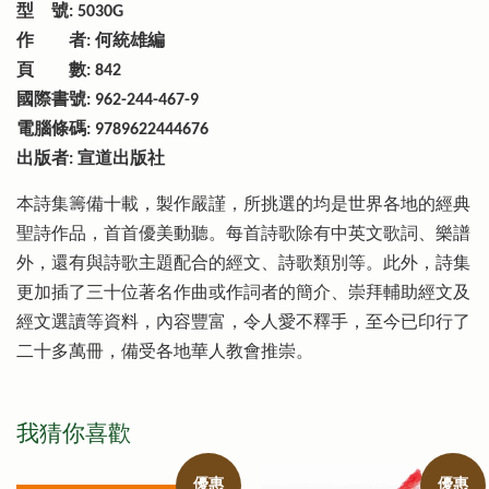
型 號: 5030G
作 者: 何統雄編
頁 數: 842
國際書號: 962-244-467-9
電腦條碼: 9789622444676
出版者: 宣道出版社
本詩集籌備十載，製作嚴謹，所挑選的均是世界各地的經典
聖詩作品，首首優美動聽。每首詩歌除有中英文歌詞、樂譜
外，還有與詩歌主題配合的經文、詩歌類別等。此外，詩集
更加插了三十位著名作曲或作詞者的簡介、崇拜輔助經文及
經文選讀等資料，內容豐富，令人愛不釋手，至今已印行了
二十多萬冊，備受各地華人教會推崇。
我猜你喜歡
優惠
優惠