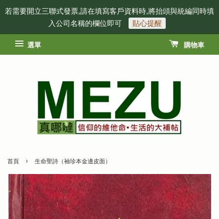
若需要開立三聯式發票,請在填寫客戶資料時,將抬頭與統編同時填
入公司名稱的欄位即可
貼心提醒
選單
購物車
›
首頁
生命聖詩（袖珍本金邊皮面）