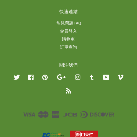
快速連結
常見問題 FAQ
會員登入
購物車
訂單查詢
關注我們
Twitter
Facebook
Pinterest
Google
Instagram
Tumblr
YouTube
Vimeo
RSS
Visa
Master
American
JCB
Diners
Discover
Express
Club