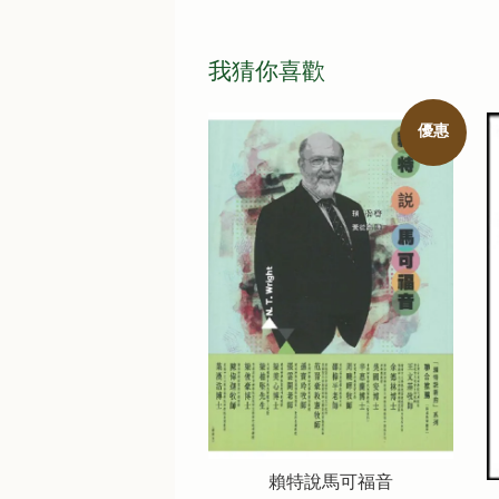
我猜你喜歡
優惠
賴特說馬可福音