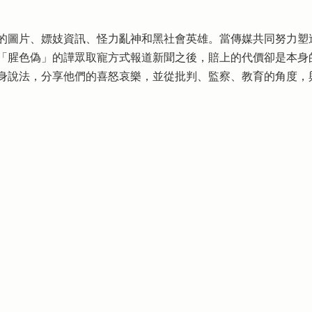
的圖片、嫖妓資訊、怪力亂神和黑社會英雄。當傳媒共同努力塑
「腥色偽」的譁眾取寵方式報道新聞之後，賠上的代價卻是本身
身說法，分享他們的喜怒哀樂，並從批判、監察、教育的角度，