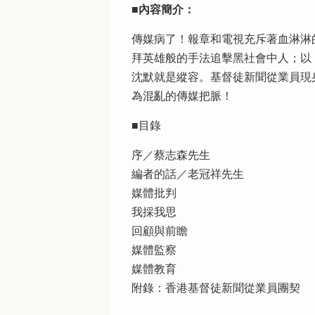
■內容簡介：
傳媒病了！報章和電視充斥著血淋淋
拜英雄般的手法追擊黑社會中人；以
沈默就是縱容。基督徒新聞從業員現
為混亂的傳媒把脈！
■目錄
序／蔡志森先生
編者的話／老冠祥先生
媒體批判
我採我思
回顧與前瞻
媒體監察
媒體教育
附錄：香港基督徒新聞從業員團契