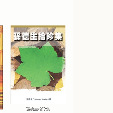
孫德生拾珍集