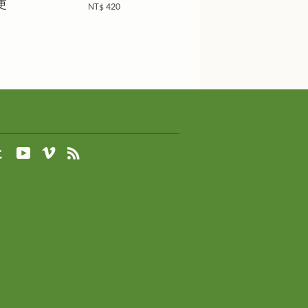
更
NT$ 420
agram
Tumblr
YouTube
Vimeo
RSS