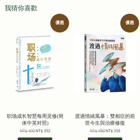
我猜你喜歡
優惠
優惠
职场成长智慧每周灵修(簡
渡過情緒風暴：雙相症的前
体中英对照)
世今生與治療修復
NT$ 400
NT$ 352
NT$ 480
NT$ 316