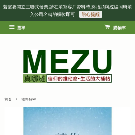
若需要開立三聯式發票,請在填寫客戶資料時,將抬頭與統編同時填
入公司名稱的欄位即可
貼心提醒
選單
購物車
›
首頁
禱告解密