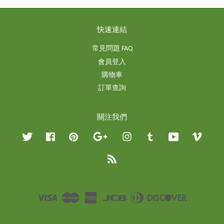
快速連結
常見問題 FAQ
會員登入
購物車
訂單查詢
關注我們
Twitter
Facebook
Pinterest
Google
Instagram
Tumblr
YouTube
Vimeo
RSS
Visa
Master
American
JCB
Diners
Discover
Express
Club