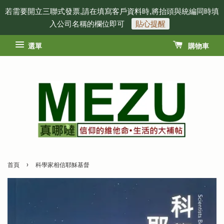
若需要開立三聯式發票,請在填寫客戶資料時,將抬頭與統編同時填
入公司名稱的欄位即可
貼心提醒
選單
購物車
›
首頁
科學家相信耶穌基督