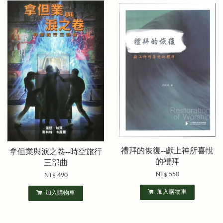
禮拜的恢復--獻上神所喜悅
拿但業與淚之卷--時空旅行
的禮拜
三部曲
NT$ 550
NT$ 490
加入購物車
加入購物車