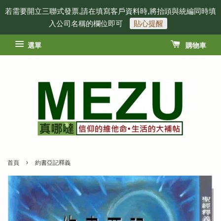
若需要開立三聯式發票,請在填寫客戶資料時,將抬頭與統編同時填
入公司名稱的欄位即可
貼心提醒
選單
購物車
›
首頁
約書亞記釋義