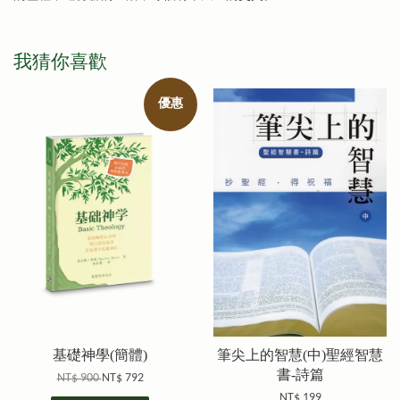
我猜你喜歡
優惠
基礎神學(簡體)
筆尖上的智慧(中)聖經智慧
書-詩篇
NT$ 900
NT$ 792
NT$ 199