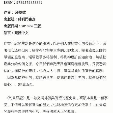
ISBN：9789579853392
作者： 邱義雄
出版社：腓利門書房
出版日期：2013-06 三版
語言：繁體中文
約書亞記的主題是信心的勝利，以色列人在約書亞的帶領之下，憑
著信心過約但何；接著有耶和華軍隊的元帥出現，靠著這位元帥的
帶領征服迦南，場場戰爭多得勝利，得到神應許的迦南地，然後把
產業分給各個之派。今日我們奔跑天路也面對種種挑戰，只要憑著
信心，順從神的帶領，也必大大得勝，這就是新約所宣告的真理:
「因為凡從神生的，就勝過世界，使我們勝過世界的，就是我們的
信心。」(約壹五4)。
《約書亞記》是一卷充滿得勝與盼望的歷史書，研讀本書是一種享
受，不但可以瞭解選民的歷史，也能增強信心更加依靠主，在天路
的歷程中過得勝的生活，等候將來天上的獎賞。