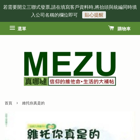
若需要開立三聯式發票,請在填寫客戶資料時,將抬頭與統編同時填
入公司名稱的欄位即可
貼心提醒
選單
購物車
›
首頁
維托你真是的