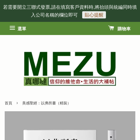
若需要開立三聯式發票,請在填寫客戶資料時,將抬頭與統編同時填
入公司名稱的欄位即可
貼心提醒
選單
購物車
›
首頁
美感聖經：以弗所書（精裝）