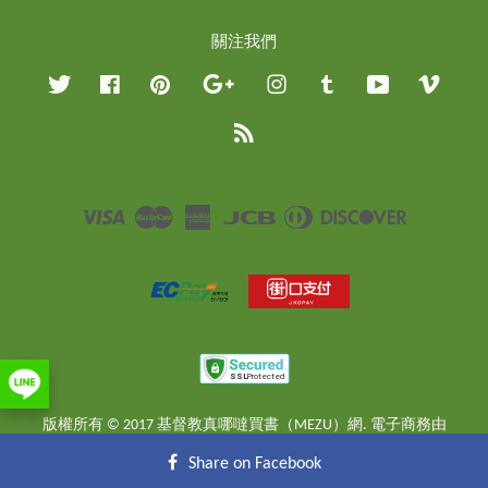
關注我們
Twitter
Facebook
Pinterest
Google
Instagram
Tumblr
YouTube
Vimeo
RSS
Visa
Master
American
JCB
Diners
Discover
Express
Club
版權所有 © 2017 基督教真哪噠買書（MEZU）網. 電子商務由
EasyStore
提供
Share on Facebook