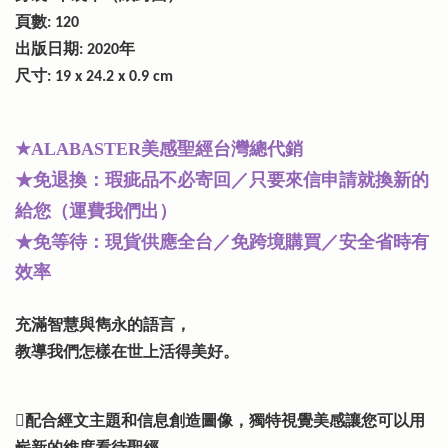
頁數: 120
出版日期: 2020年
尺寸: 19 x 24.2 x 0.9 cm
★
美感聖經台灣總代銷
ALABASTER
★免退換：瑕疵品不必寄回／只要來信申請就換新的
給您（運費我們出）
★免等待：現貨供應全台／免跨境購買／安全省時有
效率
充滿智慧與雋永的語言，
教導我們怎樣在世上活得美好。
配合經文主題和信息創造圖像，獨特視覺美感讓您可以用