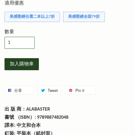
適用優惠
美感聖經任選二本以上7折
美感聖經全面79折
數量
加入購物車
分享
Tweet
Pin it
出 版 商：ALABASTER
書號 （ISBN）: 9789887482048
譯本: 中文和合本
釘裝: 平裝本（紙封面）