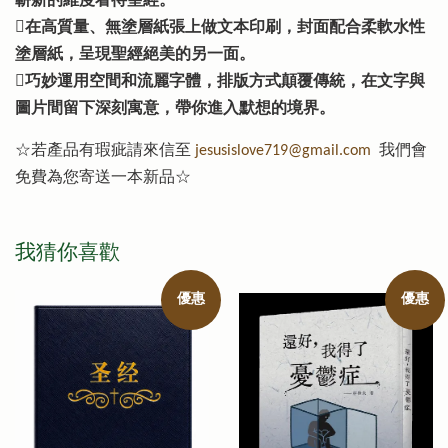
嶄新的維度看待聖經。
在高質量、無塗層紙張上做文本印刷，封面配合柔軟水性
塗層紙，呈現聖經絕美的另一面。
巧妙運用空間和流麗字體，排版方式顛覆傳統，在文字與
圖片間留下深刻寓意，帶你進入默想的境界。
☆若產品有瑕疵請來信至
jesusislove719@gmail.com
我們會
免費為您寄送一本新品☆
我猜你喜歡
優惠
優惠