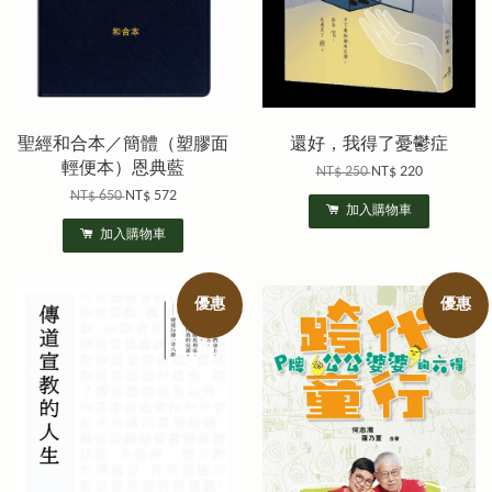
聖經和合本／簡體（塑膠面
還好，我得了憂鬱症
輕便本）恩典藍
NT$ 250
NT$ 220
NT$ 650
NT$ 572
加入購物車
加入購物車
優惠
優惠