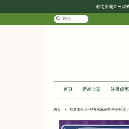
若需要開立三聯
搜尋
首頁
新品上架
注目優惠
›
首頁
耶穌誕生了--神奇水筆繪本(中英對照)／HE CREA