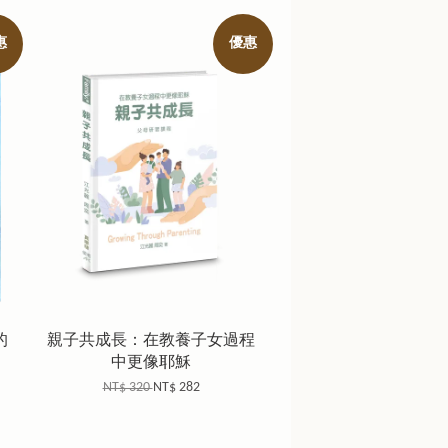
惠
優惠
的
親子共成長：在教養子女過程
中更像耶穌
NT$ 320
NT$ 282