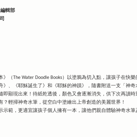
se 編輯部
司
（The Water Doodle Books）以塗鴉為切入點，讓孩
舟》、《耶穌誕生了》和《耶穌的神蹟》，隨書附送一支「神奇
隨即顯現出來！待紙乾透後，顏色又會逐漸消失，供下次再讀時
有？輕掃神奇水筆，從空白中塗繪出上帝創造的美麗世界！
示範，更適宜讓孩子個人擁有一本，讓他們親自體驗神奇水筆及上