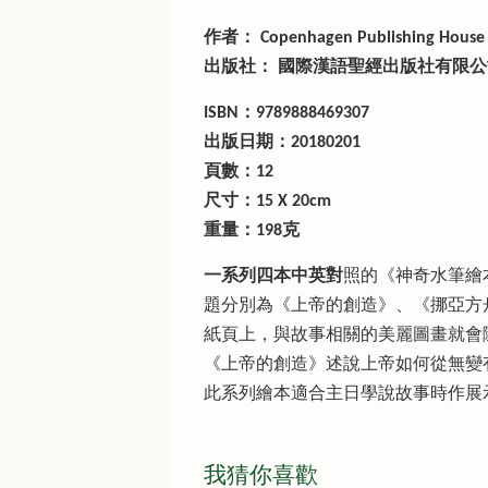
作者： Copenhagen Publishing Hou
出版社： 國際漢語聖經出版社有限公
ISBN：9789888469307
出版日期：20180201
頁數：12
尺寸：15 X 20cm
重量：198克
一系列四本中英對
照的《神奇水筆繪本》
題分別為《上帝的創造》、《挪亞方
紙頁上，與故事相關的美麗圖畫就會
《上帝的創造》述說上帝如何從無變
此系列繪本適合主日學說故事時作展示
我猜你喜歡