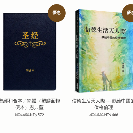
優惠
優
聖經和合本／簡體（塑膠面輕
信德生活天人際──獻給中國
便本）恩典藍
位格倫理
NT$ 650
NT$ 572
NT$ 530
NT$ 466