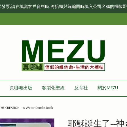
式發票,請在填寫客戶資料時,將抬頭與統編同時填入公司名稱的欄位
真哪噠出版
客製化聖經
反骨社
關於MEZU
TION – A Water Doodle Book
耶穌誕生了--