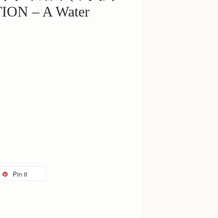
ON – A Water
Pin it