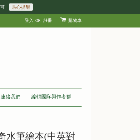
即可
貼心提醒
登入
OR
註冊
購物車
連絡我們
編輯團隊與作者群
神奇水筆繪本(中英對