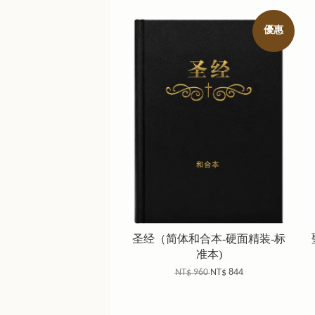
優惠
圣经（简体和合本-硬面精装-标
准本)
NT$ 960
NT$ 844