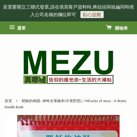
若需要開立三聯式發票,請在填寫客戶資料時,將抬頭與統編同時填
入公司名稱的欄位即可
貼心提醒
選單
購物車
›
首頁
耶穌的神蹟--神奇水筆繪本(中英對照)／Miracles of Jesus - A Water
Doodle Book