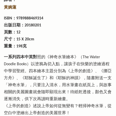
譯者：
黃婉蓮
ISBN：9789888469314
出版日期：20180201
頁數：12
尺寸：15 X 20cm
重量：198克
一系列四本中英對
照的《神奇水筆繪本》（The Water
Doodle Books）以塗鴉為切入點，讓孩子在快樂的塗繪過程
中學習聖經。四本繪本主題分別為《上帝的創造》、《挪亞
方舟》、《耶穌誕生了》和《耶穌的神蹟》，隨書附送一支
「神奇水筆」，只要注入清水，用水筆畫在紙頁上，與故事
相關的美麗圖畫就會隨即顯現出來！待紙乾透後，顏色又會
逐漸消失，供下次再讀時重新繪畫。
《上帝的創造》述說上帝如何從無變有？輕掃神奇水筆，從
空白中塗繪出上帝創造的美麗世界！