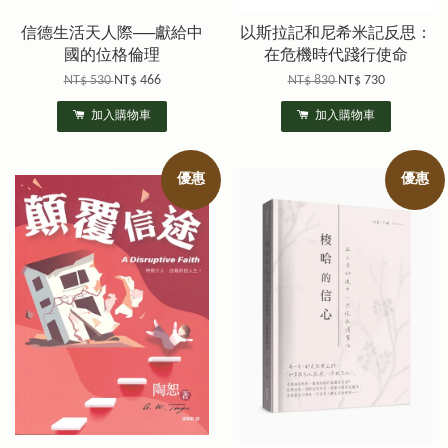
信德生活天人際──獻給中
以斯拉記和尼希米記反思：
國的位格倫理
在危機時代踐行使命
NT$ 530
NT$ 466
NT$ 830
NT$ 730
加入購物車
加入購物車
優惠
優惠