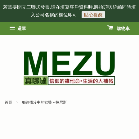
若需要開立三聯式發票,請在填寫客戶資料時,將抬頭與統編同時填
入公司名稱的欄位即可
貼心提醒
選單
購物車
›
首頁
耶路撒冷中的歡聲－拉尼斯