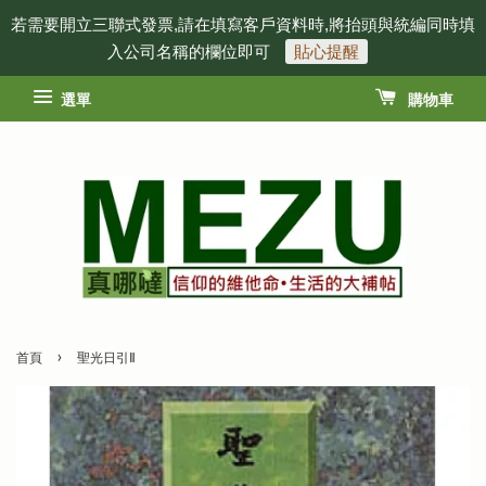
若需要開立三聯式發票,請在填寫客戶資料時,將抬頭與統編同時填
入公司名稱的欄位即可
貼心提醒
選單
購物車
›
首頁
聖光日引Ⅱ