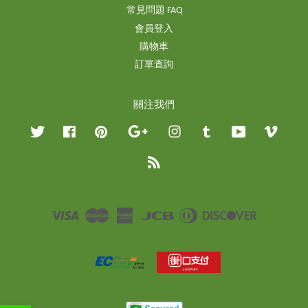
常見問題 FAQ
會員登入
購物車
訂單查詢
關注我們
Twitter
Facebook
Pinterest
Google
Instagram
Tumblr
YouTube
Vimeo
RSS
Visa
Master
American
JCB
Diners
Discover
Express
Club