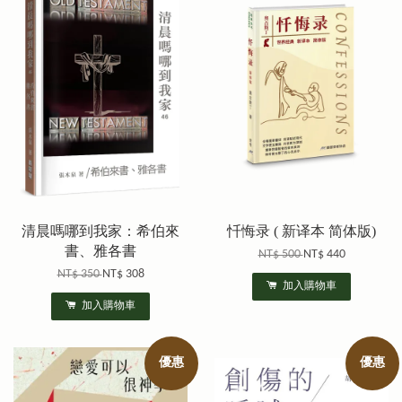
清晨嗎哪到我家：希伯來
忏悔录 ( 新译本 简体版)
書、雅各書
NT$ 500
NT$ 440
NT$ 350
NT$ 308
加入購物車
加入購物車
優惠
優惠