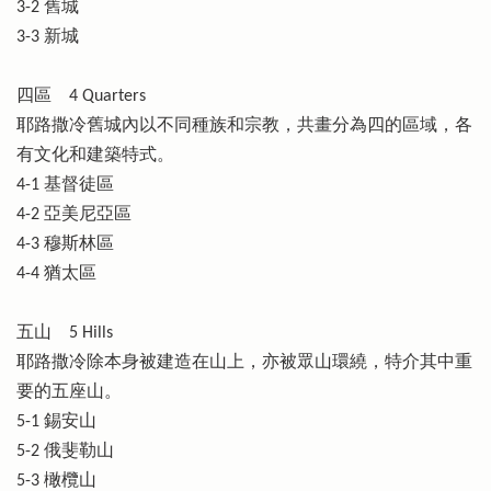
3-2 舊城
3-3 新城
四區 4 Quarters
耶路撒冷舊城內以不同種族和宗教，共畫分為四的區域，各
有文化和建築特式。
4-1 基督徒區
4-2 亞美尼亞區
4-3 穆斯林區
4-4 猶太區
五山 5 Hills
耶路撒冷除本身被建造在山上，亦被眾山環繞，特介其中重
要的五座山。
5-1 錫安山
5-2 俄斐勒山
5-3 橄欖山