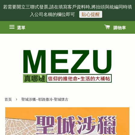
若需要開立三聯式發票,請在填寫客戶資料時,將抬頭與統編同時填
入公司名稱的欄位即可
貼心提醒
選單
購物車
›
首頁
聖城涉獵--耶路撒冷-聖城懷古