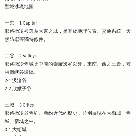
聖城涉獵地圖
一京 1 Capital
耶路撒冷被選為大京之城，是基於地理位置、交通系統、天
然防禦等獨特條件。
二谷 2 Valleys
耶路撒冷舊城除中間的泰羅邊谷以外，東南、西之三邊，被
兩個峽谷環繞。
2-1 汲淪谷
2-2 欣嫩子谷
三城 3 Cities
耶路撒冷於舊約、新約近代的歷史，分別展現在大衛城、舊
城、新城之中。
3-1 大衛城