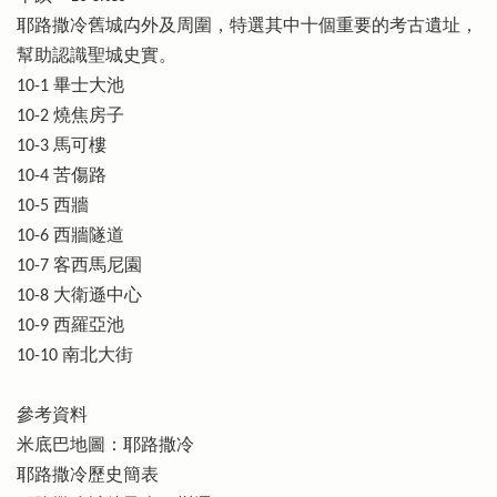
耶路撒冷舊城禸外及周圍，特選其中十個重要的考古遺址，
幫助認識聖城史實。
10-1 畢士大池
10-2 燒焦房子
10-3 馬可樓
10-4 苦傷路
10-5 西牆
10-6 西牆隧道
10-7 客西馬尼園
10-8 大衛遜中心
10-9 西羅亞池
10-10 南北大街
參考資料
米底巴地圖：耶路撒冷
耶路撒冷歷史簡表