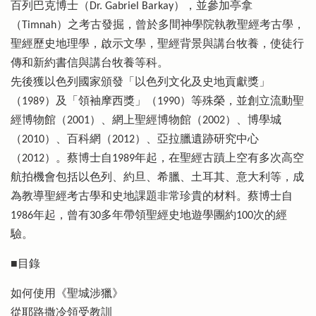
百列巴克博士（Dr. Gabriel Barkay），並參加亭拿
（Timnah）之考古發掘，曾於多間神學院執教聖經考古學，
聖經歷史地理學，啟示文學，聖經背景與講台牧養，使徒行
傳和新約書信與講台牧養等科。
先後獲以色列國家頒發「以色列文化及史地貢獻獎」
（1989）及「領袖摩西獎」（1990）等殊榮，並創立流動聖
經博物館（2001）、網上聖經博物館（2002）、博學城
（2010）、百科網（2012）、亞拉臘遺跡研究中心
（2012）。蔡博士自1989年起，在聖經古蹟上空有多次高空
航拍機會包括以色列、約旦、希臘、土耳其、意大利等，成
為教導聖經考古學和史地課題非常珍貴的材料。蔡博士自
1986年起，曾有30多年帶領聖經史地遊學團約100次的經
驗。
■目錄
如何使用《聖城涉獵》
從耶路撒冷領受教訓