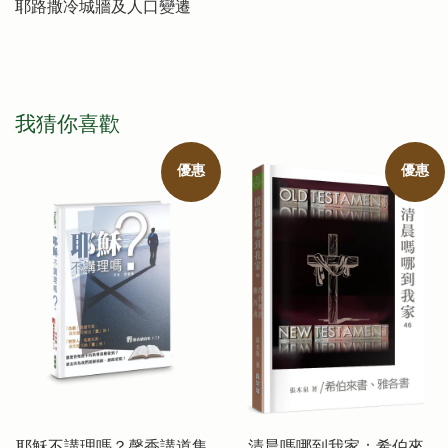
耶路撒冷城牆及人口變遷
我猜你喜歡
優惠
優惠
耶穌不講理嗎？馨香講道集
清晨嗎哪到我家：希伯來