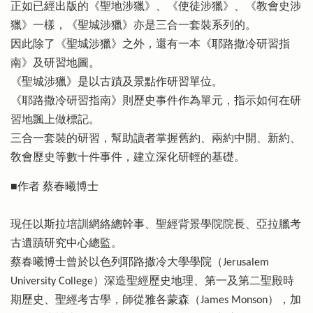
正如已經出版的《聖地涉獵》、《使徒涉獵》、《教會史涉
獵》一樣，《聖城涉獵》亦是三合一套裝系列的。
因此除了《聖城涉獵》之外，還有一本《耶路撒冷研習指
南》及研習地圖。
《聖城涉獵》是以古蹟及景點作研習單位。
《耶路撒冷研習指南》則歷史事件作為單元，指示如何在研
習地颽上做標記。
三合一套裝的研習，幫助讀者掌握舊約、兩約中開、新約、
敎會歷史等數十件事件，建立深化研輕的基礎。
■作者 蔡春曦博士
現任以斯拉培訓網絡總幹事、聖經背景學院院長、亞拉臘考
古遺蹟研究中心總監。
蔡春曦博士曾於以色列耶路撒冷大學學院（Jerusalem
University College）深造聖經歷史地理、第一及第二聖殿時
期歷史、聖經考古學，師從雅各蒙森（James Monson），加