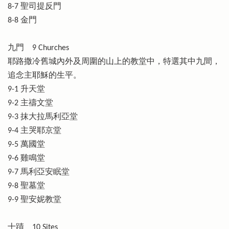
8-7 聖司提反門
8-8 金門
九門 9 Churches
耶路撒冷舊城內外及周圍的山上的教堂中，特選其中九間，
追念主耶穌的生平。
9-1 升天堂
9-2 主禱文堂
9-3 抹大拉馬利亞堂
9-4 主哭耶京堂
9-5 萬國堂
9-6 雞鳴堂
9-7 馬利亞安眠堂
9-8 聖墓堂
9-9 聖安妮教堂
十蹟 10 Sites