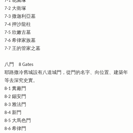
7-1 花園塚
7-2 大衛塚
7-3 撒迦利亞墓
7-4 押沙龍柱
7-5 欣嫩古墓
7-6 希律家族墓
7-7 王的管家之墓
八門 8 Gates
耶路撒冷舊城設有八道城門，從門的名字、向位置、建築年
等去深究史實。
8-1 糞廠門
8-2 錫安門
8-3 雅法門
8-4 新門
8-5 大馬色門
8-6 希律門