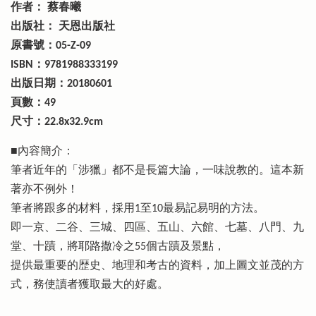
作者： 蔡春曦
出版社： 天恩出版社
原書號：05-Z-09
ISBN：9781988333199
出版日期：20180601
頁數：49
尺寸：22.8x32.9cm
■內容簡介：
筆者近年的「涉獵」都不是長篇大論，一味說教的。這本新
著亦不例外！
筆者將跟多的材料，採用1至10最易記易明的方法。
即一京、二谷、三城、四區、五山、六館、七墓、八門、九
堂、十蹟，將耶路撒冷之55個古蹟及景點，
提供最重要的歴史、地理和考古的資料，加上圖文並茂的方
式，務使讀者獲取最大的好處。