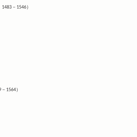
1483－1546）
9－1564）