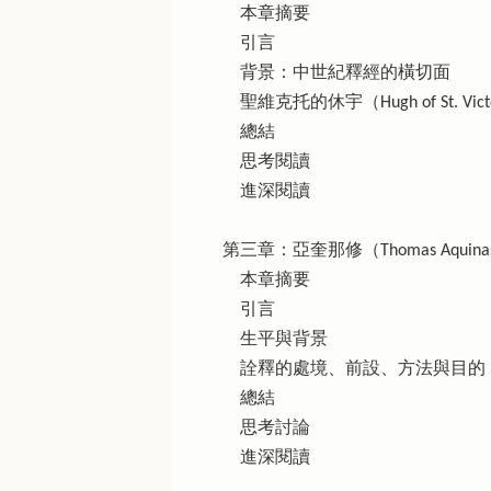
本章摘要
引言
背景：中世紀釋經的橫切面
聖維克托的休宇（Hugh of St. Victor,
總結
思考閱讀
進深閱讀
第三章：亞奎那修（Thomas Aquinas
本章摘要
引言
生平與背景
詮釋的處境、前設、方法與目的
總結
思考討論
進深閱讀