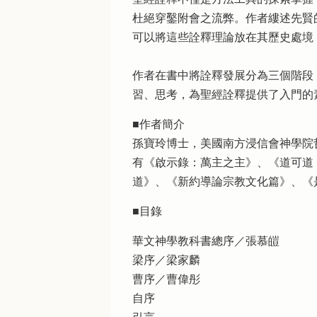
杜絕穿鑿附會之流弊。作者縷述先賢
可以將這些詮釋理論放在其歷史處境
作者在書中將詮釋發展分為三個階段
習、思考，為聖經詮釋提供了入門的
■作者簡介
孫寶玲博士，美國南方浸信會神學院
有《啟示錄：萬主之主》、《道可道
道》、《新約導論宗教文化篇》、《
■目錄
華文神學教科書總序／張慕皚
梁序／梁家麟
曹序／曹偉彤
自序