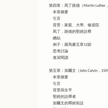
第四章：馬丁路德（Martin Luther，
本章摘要
引言
背景：家庭、大學、修道院
馬丁．路德的聖經詮釋
總結
例子：羅馬書五章12節
思考討論
進深閱讀
第五章：加爾文（John Calvin，150
本章摘要
引言
背景與生平
聖經的詮釋者
加爾文的釋經前設