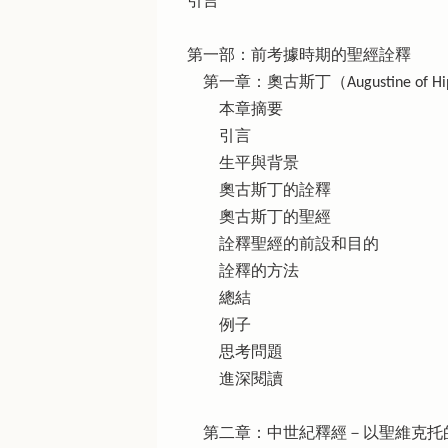
引言
第一部：前考據時期的聖經詮釋
第一章：奧古斯丁（Augustine of Hi
本章摘要
引言
生平與背景
奧古斯丁的詮釋
奧古斯丁的聖經
詮釋聖經的前設和目的
詮釋的方法
總結
例子
思考問題
進深閱讀
第二章：中世紀釋經－以聖維克托的休宇 （Hu