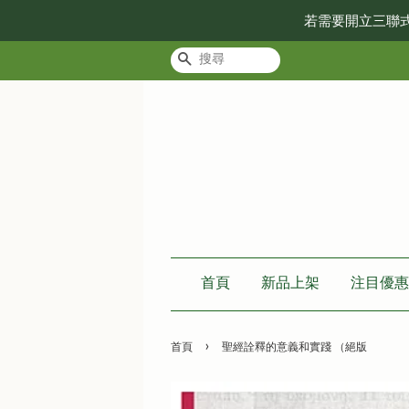
若需要開立三聯
搜尋
首頁
新品上架
注目優惠
›
首頁
聖經詮釋的意義和實踐 （絕版