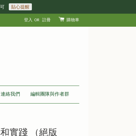
即可
貼心提醒
登入
OR
註冊
購物車
連絡我們
編輯團隊與作者群
和實踐 （絕版