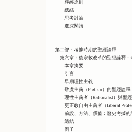
釋經原則
總結
思考討論
進深閱讀
第二部：考據時期的聖經詮釋
第六章：後宗教改革的聖經詮釋－
本章摘要
引言
早期理性主義
敬虔主義（Pietism）的聖經詮釋
理性主義者（Rationalist）與聖經考據（B
更正教自由主義者（Liberal Protest
前設、方法、價值：歷史考據的
總結
例子