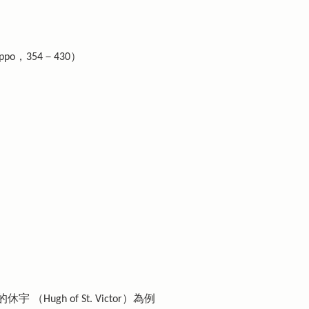
ppo，354－430）
gh of St. Victor）為例