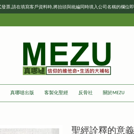
式發票,請在填寫客戶資料時,將抬頭與統編同時填入公司名稱的欄位
真哪噠出版
客製化聖經
反骨社
關於MEZU
聖經詮釋的意義