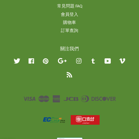
常見問題 FAQ
會員登入
購物車
訂單查詢
關注我們
Twitter
Facebook
Pinterest
Google
Instagram
Tumblr
YouTube
Vimeo
RSS
Visa
Master
American
JCB
Diners
Discover
Express
Club