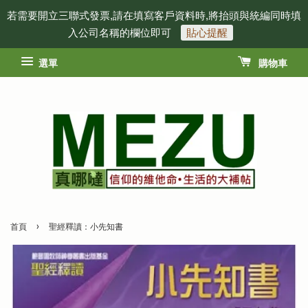
若需要開立三聯式發票,請在填寫客戶資料時,將抬頭與統編同時填
入公司名稱的欄位即可
貼心提醒
選單
購物車
›
首頁
聖經釋讀：小先知書