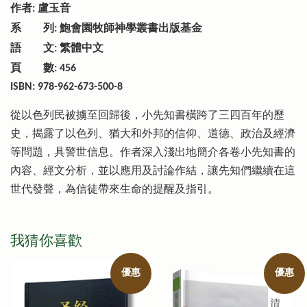
作者
盧玉音
:
系 列
鮑會園牧師神學叢書出版基金
:
語 文
繁體中文
:
頁 數
: 456
ISBN: 978-962-673-500-8
從以色列民被擄至回歸後，小先知書橫跨了三四百年的歷
史，揭露了以色列、猶大和外邦的信仰、道德、政治及經濟
等問題，具警世信息。作者深入淺出地簡介各卷小先知書的
內容、經文分析，並以應用及討論作結，讓先知們繼續在這
世代發聲，為信徒帶來生命的提醒及指引。
我猜你喜歡
優惠
優惠