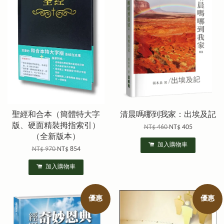
聖經和合本（簡體特大字
清晨嗎哪到我家：出埃及記
版、硬面精裝拇指索引）
NT$ 460
NT$ 405
（全新版本）
加入購物車
NT$ 970
NT$ 854
加入購物車
優惠
優惠