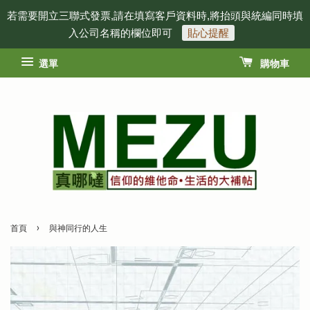
若需要開立三聯式發票,請在填寫客戶資料時,將抬頭與統編同時填
入公司名稱的欄位即可
貼心提醒
選單
購物車
›
首頁
與神同行的人生