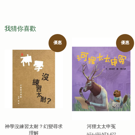
我猜你喜歡
優惠
優惠
神學沒練習太耐？幻變尋求
河狸太太申冤
理解
NT$ 480
NT$ 422