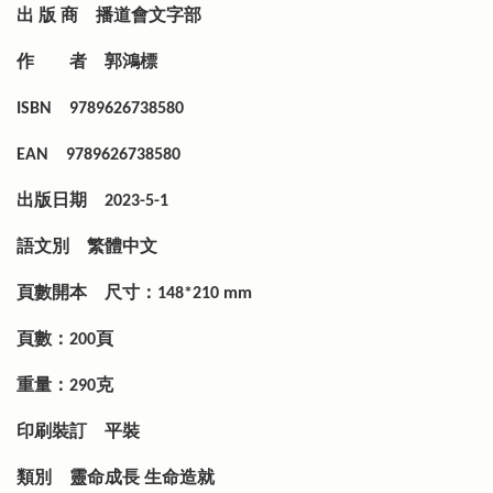
出 版 商
播道會文字部
作 者
郭鴻標
ISBN
9789626738580
EAN
9789626738580
出版日期
2023-5-1
語文別
繁體中文
頁數開本
尺寸：148*210 mm
頁數：200頁
重量：290克
印刷裝訂
平裝
類別
靈命成長 生命造就