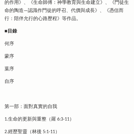
的作用》、《生命師傅：神學教育與生命建立》、《門徒生
命的陶造—認識作門徒的呼召、代價與成長》、《憑信而
行：陪伴允行的心路歷程》等作品。
■目錄
何序
蒙序
葉序
自序
第一部：面對真實的自我
1.生命的更新與重整（羅 6:3-11）
2.經歷聖靈（林後 5:1-11）