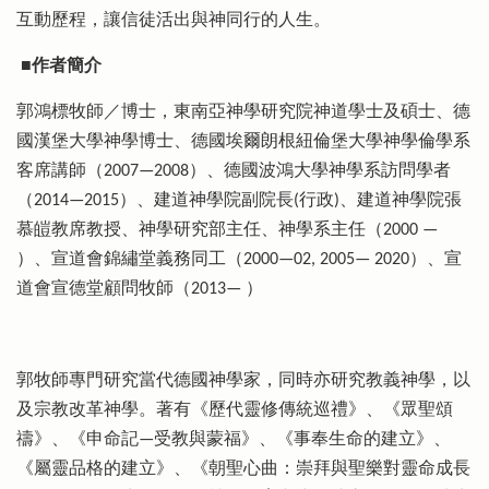
互動歷程，讓信徒活出與神同行的人生。
■作者簡介
郭鴻標牧師／博士，東南亞神學研究院神道學士及碩士、德
國漢堡大學神學博士、德國埃爾朗根紐倫堡大學神學倫學系
客席講師（2007—2008）、德國波鴻大學神學系訪問學者
（2014—2015）、建道神學院副院長(行政)、建道神學院張
慕皚教席教授、神學研究部主任、神學系主任（2000 —
）、宣道會錦繡堂義務同工（2000—02, 2005— 2020）、宣
道會宣德堂顧問牧師（2013— ）
郭牧師專門研究當代德國神學家，同時亦研究教義神學，以
及宗教改革神學。著有《歷代靈修傳統巡禮》、《眾聖頌
禱》、《申命記—受教與蒙福》、《事奉生命的建立》、
《屬靈品格的建立》、《朝聖心曲：崇拜與聖樂對靈命成長