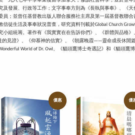
於一九六七年中學畢業後留學加拿大，修讀社會科學，並於翌年
究及發展、行政等工作；文字事奉方則為《長執與事奉》、《天
委員；並曾任基督教出版人聯合服務社主席及第一屆基督教聯合
生活及事奉狀況普查，研究資料刊載於Global Church Gr
究小組統籌。著作有《我實實在在告訴你們》、《群體與品格》
徒的見證》、《仰慕神的信實》、《朝露晚霞——靈命成長休閒
nd、The Wonderful World of Dr. Owl、《貓頭鷹博士奇遇記》和
優惠
優