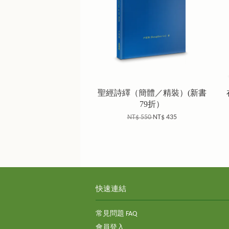
聖經詩繹（簡體／精裝）(新書
79折）
NT$ 550
NT$ 435
快速連結
常見問題 FAQ
會員登入