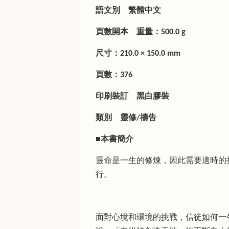
語文別
繁體中文
頁數開本
重量：500.0 g
尺寸：210.0 × 150.0 mm
頁數：376
印刷裝訂
黑白膠裝
類別
靈修/禱告
■本書簡介
靈命是一生的修煉，因此需要適時的
行。
面對心境和環境的挑戰，信徒如何一