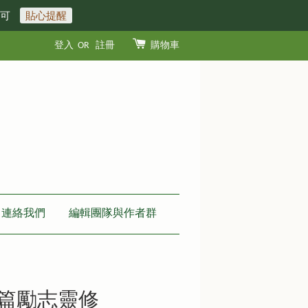
即可
貼心提醒
登入
OR
註冊
購物車
連絡我們
編輯團隊與作者群
5 篇勵志靈修