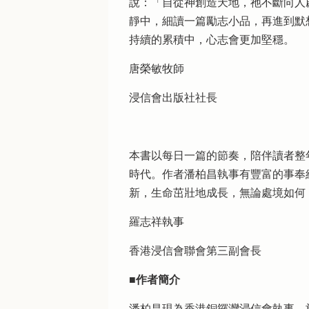
說：「自從神創造天地，祂不斷向人
靜中，細讀一篇勵志小品，再進到默
持續的累積中，心志會更加堅穩。
唐榮敏牧師
浸信會出版社社長
本書以每日一篇的節奏，陪伴讀者整
時代。作者潘柏昌執事有豐富的事奉
新，生命茁壯地成長，無論處境如何
羅志祥執事
香港浸信會聯會第三副會長
■作者簡介