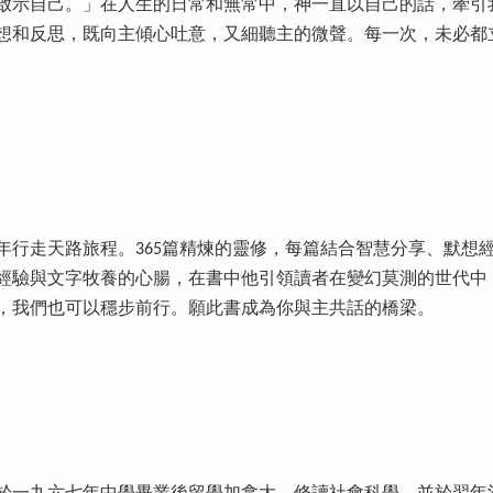
啟示自己。」在人生的日常和無常中，神一直以自己的話，牽引
想和反思，既向主傾心吐意，又細聽主的微聲。每一次，未必都
年行走天路旅程。365篇精煉的靈修，每篇結合智慧分享、默想
經驗與文字牧養的心腸，在書中他引領讀者在變幻莫測的世代中
，我們也可以穩步前行。願此書成為你與主共話的橋梁。