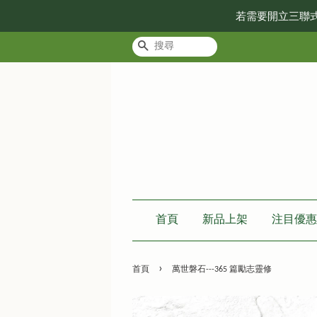
若需要開立三聯
搜尋
首頁
新品上架
注目優惠
›
首頁
萬世磐石---365 篇勵志靈修