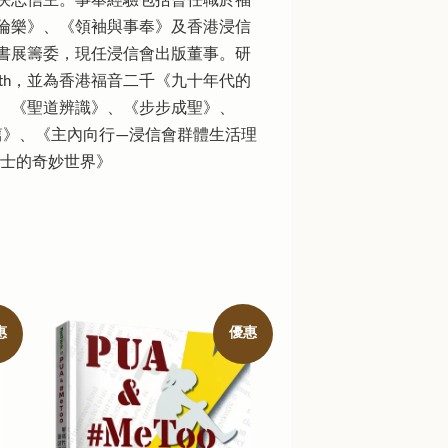
決志信主。事奉經驗包括曾任職於福
倫樂》、《領袖與事奉》及香港浸信
書展籌委，現任浸信會出版董事。研
owth，並為香港福音二千《九十年代的
、《聖道辨識》、《步步成聖》、
篇》、《主內向行—浸信會群體生活理
《貓頭鷹博士的奇妙世界》
惠
優惠