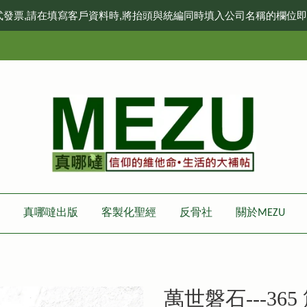
式發票,請在填寫客戶資料時,將抬頭與統編同時填入公司名稱的欄位
真哪噠出版
客製化聖經
反骨社
關於MEZU
萬世磐石---36