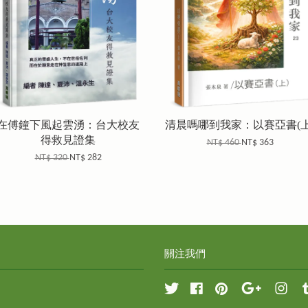
在傅鐘下風起雲湧：台大校友
清晨嗎哪到我家：以賽亞書(上
得救見證集
NT$ 460
NT$ 363
NT$ 320
NT$ 282
關注我們
Twitter
Facebook
Pinterest
Google
Inst