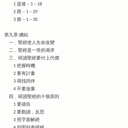
1 提後－1－18
2 西－1－29
3 腓－1－30
第九章 總結
一﹑聖經使人生命改變
二﹑聖經是一世的渴求
三﹑研讀聖經要付上代價
1 把握時機
2 要有計畫
3 尋找同伴
4 不要放棄
四﹑研讀聖經的十個原則
1 要禱告
2 要勤讀，反思
3 照字面解經
4 別因好奇研經