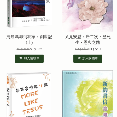
清晨嗎哪到我家：創世記
又見安慰：癌二次・歷死
(上)
生・恩典之路
NT$ 400
NT$ 352
NT$ 580
NT$ 510
加入購物車
加入購物車