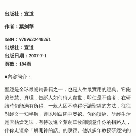
出版社：宣道
作者：葉劍華
ISBN：9789622448261
出版社：宣道
出版日期：2007-7-1
頁數：184頁
■內容簡介：
聖經是全球最暢銷書籍之一，也是人生最實用的經典。它飽
藏智慧、真理，告訴人如何待人處世，即使是不信者，在研
讀時仍能滿有所得。一般人因不曉得研讀聖經的方法，往往
對經文一知半解，難以明白箇中奧祕。你的讀經、研經生活
是否枯燥乏味，有待改進？葉劍華牧師願意作你的指路人，
伴你走這條「解開神的話」的蹊徑。他以多年教授研經法的