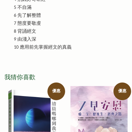
5 不自滿
6 先了解整體
7 態度要敬虔
8 背誦經文
9 由淺入深
10 應用前先掌握經文的真義
我猜你喜歡
優惠
優惠