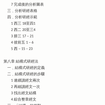
7 完成後的分析圖表
三﹑分析研經表格
四﹑分析研經示範
1 西三 18至四1
2 西二 20至三4
3 腓三 17－21
4 彼前五 1－6
5 西－15－23
第八章 結構式研經法
一﹑結構式研經的定義
二﹑結構式研經的步驟
1 連續讀經文兩次
2 再細讀經文一次
3 找出經文結構
4 綜合整章經文