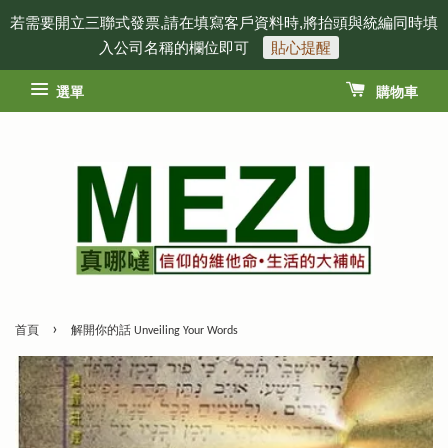
若需要開立三聯式發票,請在填寫客戶資料時,將抬頭與統編同時填
入公司名稱的欄位即可
貼心提醒
選單
購物車
›
首頁
解開你的話 Unveiling Your Words