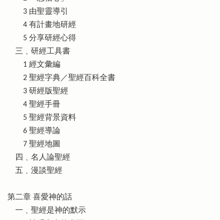
3 由聖靈導引
4 有計畫地研經
5 分享研經心得
三﹑研經工具書
1 經文彙編
2 聖經字典／聖經百科全書
3 研經版聖經
4 聖經手冊
5 聖經背景資料
6 聖經導論
7 聖經地圖
四﹑名人論聖經
五﹑漫談聖經
第二章 喜愛神的話
一﹑聖經是神的默示