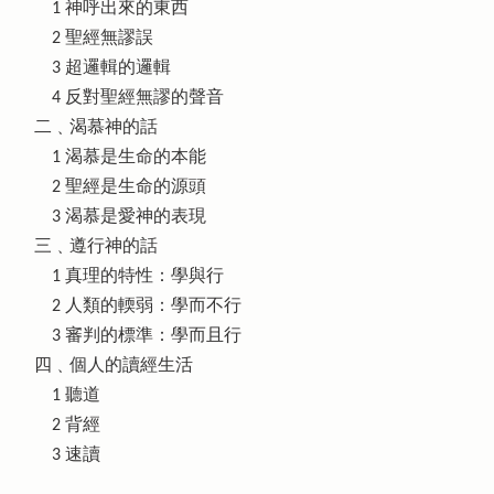
1 神呼出來的東西
2 聖經無謬誤
3 超邏輯的邏輯
4 反對聖經無謬的聲音
二﹑渴慕神的話
1 渴慕是生命的本能
2 聖經是生命的源頭
3 渴慕是愛神的表現
三﹑遵行神的話
1 真理的特性：學與行
2 人類的輭弱：學而不行
3 審判的標準：學而且行
四﹑個人的讀經生活
1 聽道
2 背經
3 速讀