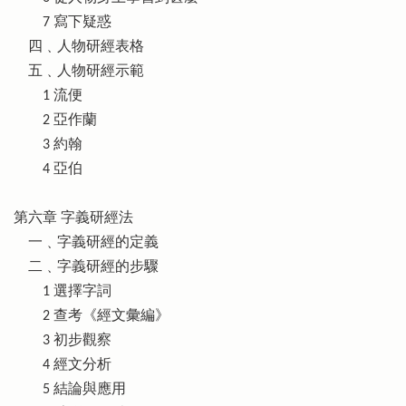
7 寫下疑惑
四﹑人物研經表格
五﹑人物研經示範
1 流便
2 亞作蘭
3 約翰
4 亞伯
第六章 字義研經法
一﹑字義研經的定義
二﹑字義研經的步驟
1 選擇字詞
2 查考《經文彙編》
3 初步觀察
4 經文分析
5 結論與應用