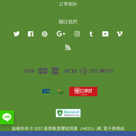
訂單查詢
關注我們
Twitter
Facebook
Pinterest
Google
Instagram
Tumblr
YouTube
Vimeo
RSS
Visa
Master
American
JCB
Diners
Discover
Express
Club
版權所有 © 2017 基督教真哪噠買書（MEZU）網. 電子商務由
EasyStore
提供