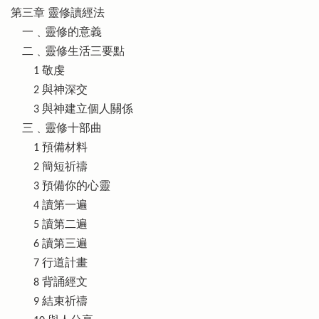
第三章 靈修讀經法
一﹑靈修的意義
二﹑靈修生活三要點
1 敬虔
2 與神深交
3 與神建立個人關係
三﹑靈修十部曲
1 預備材料
2 簡短祈禱
3 預備你的心靈
4 讀第一遍
5 讀第二遍
6 讀第三遍
7 行道計畫
8 背誦經文
9 結束祈禱