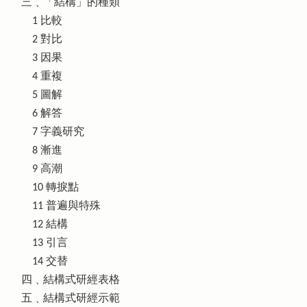
三﹑「結構」的種類
1 比較
2 對比
3 因果
4 重複
5 圖解
6 解答
7 字義研究
8 漸進
9 高潮
10 轉捩點
11 普遍與特殊
12 結構
13 引言
14 交替
四﹑結構式研經表格
五﹑結構式研經示範