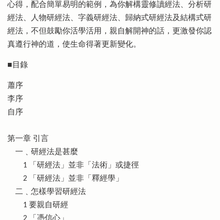
心得，配合簡單易明的範例，為你解構靈修讀經法、分析研
經法、人物研經法、字義研經法、歸納式研經法及結構式研
經法，不但鼓勵你活學活用，親自解開神的話，更激發你認
真遵行神的道，使生命得著更新變化。
■目錄
蕭序
李序
自序
第一章 引言
一﹑研經法是甚麼
1 「研經法」並非「法術」或捷徑
2 「研經法」並非「釋經學」
二﹑怎樣學習研經法
1 要親自研經
2 「憑信心」