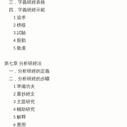
三﹑字義研經表格
四﹑字義研經示範
1 追求
2 榜樣
3 試驗
4 殷勤
5 敬虔
第七章 分析研經法
一﹑分析研經的定義
二﹑分析研經的步驟
1 準備功夫
2 重抄經文
3 主題研究
4 輔助研究
5 解釋
6 應用