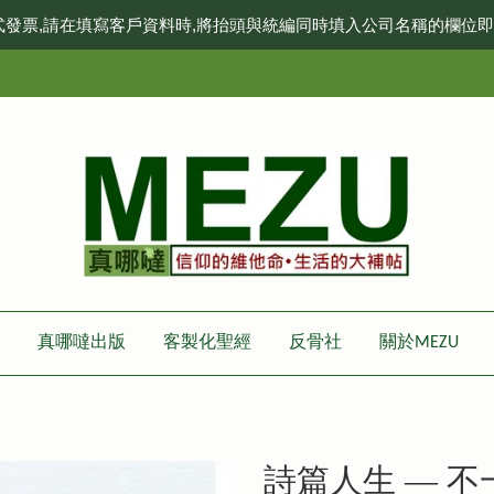
式發票,請在填寫客戶資料時,將抬頭與統編同時填入公司名稱的欄位
真哪噠出版
客製化聖經
反骨社
關於MEZU
詩篇人生 — 