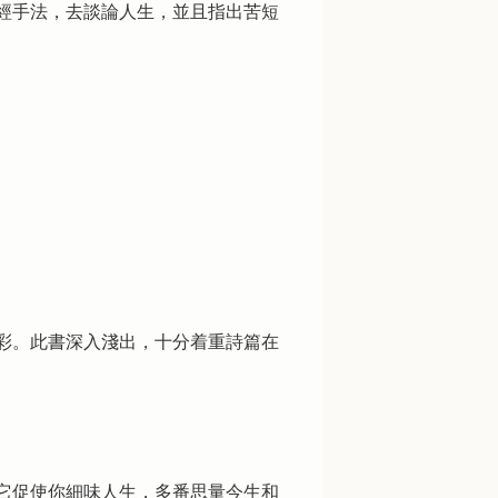
經手法，去談論人生，並且指出苦短
彩。此書深入淺出，十分着重詩篇在
它促使你細味人生，多番思量今生和