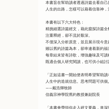
本書旨在幫助讀者透過詩篇去看自己
人生的出路，怎樣可以藉着信靠神，
本書有以下六大特色：
精挑細選詩篇經文，藉此窺探詩篇全
注重釋經，卻不流於艱深。
不僅深入分析原意，並且展示現今意
雖以舊約詩篇為本，卻串連着新約福
每章結末皆有詩歌，增強趣味及可讀
既適合個人研究閱讀，也可供小組討
「正如這書一開始便表明希望幫助讀
人生中的造就信息。思考問題可供個
——戴浩輝牧師
信義宗神學院舊約教授兼副院長
「本書會帶領你走入經文要義，進深