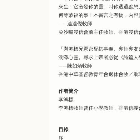
來生；它激發你的靈，叫你透過默想
何等蒙福的事！本書言之有物，內容
——連達傑牧師
尖沙嘴浸信會前主任牧師、香港浸信
「與鴻標兄緊密配搭事奉、亦師亦友
潤澤心靈。尋求上帝者必從《詩篇人
——陳如炳牧師
香港中華基督教青年會退休會牧／助
作者簡介
李鴻標
李鴻標牧師曾任小學教師，香港信義
目錄
序