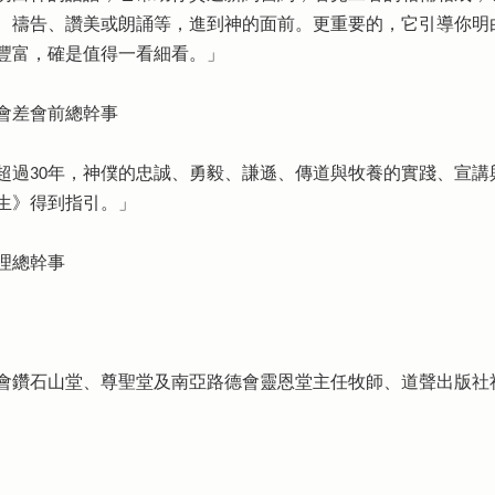
、禱告、讚美或朗誦等，進到神的面前。更重要的，它引導你明
豐富，確是值得一看細看。」
會差會前總幹事
超過30年，神僕的忠誠、勇毅、謙遜、傳道與牧養的實踐、宣講
生》得到指引。」
理總幹事
會鑽石山堂、尊聖堂及南亞路德會靈恩堂主任牧師、道聲出版社