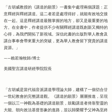
「古胡威教授的《講道的願景》一書集中處理兩個課題：正
意釋經與釋經講道。這二者若是處理得好，就能有效地交接
在一起。這是釋經講道最難掌握的地方，卻又是最重要的地
方。在全書中，作者提供不少有關釋經講道既創新又獨特的
心得，為我們開拓了新視域。深信此書的出版對華人教會及
講台事奉會帶來重大的突破，更為華人教會留下寶貴的講道
資源。」
——賴若瀚牧師/博士
美國聖言講道研經學院院長
「古胡威是當代福音派講道學理論大師，建構了一個切合廿
一世紀教會的完整講道觀。《講道的願景》層層推進，呈現
一個以三一神觀為基礎的講道願景，鼓勵講道者倚靠聖靈的
大能、朝向效法基督形象的進路，並以歸榮耀予父神為至終