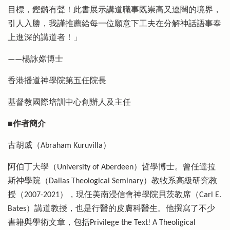
目標，鏗鏘有聲！此書展示講道職事既崇高又遼闊的境界，
引人入勝，我謹推薦給每一位願意下工夫在分解神話語事奉
上進深的講道者！」
——楊詠嫦博士
香港播道神學院第五任院長
基督教國際培訓中心創辦人及主任
■
作者簡介
古胡威（Abraham Kuruvilla）
阿伯丁大學（University of Aberdeen）哲學博士。曾任達拉
斯神學院（Dallas Theological Seminary）教牧系高級研究教
授（2007-2021），現任美南浸信會神學院貝茨教席（Carl E.
Bates）講道教授，也是行醫的皮膚科醫生。他撰寫了不少
書籍與學術文章，包括Privilege the Text! A Theoligical