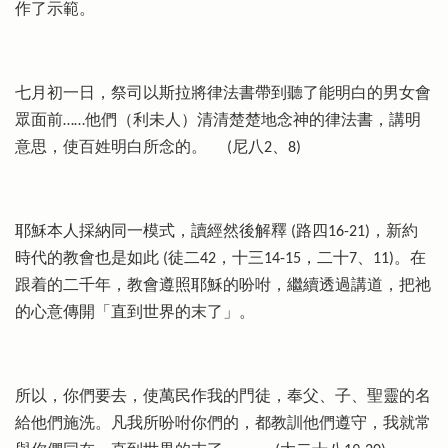
作了示範。
七月初一日，祭司以斯拉將律法書帶到聽了能明白的男女會
眾面前……他們（利未人）清清楚楚地念神的律法書，講明
意思，使百姓明白所念的。
(尼八2、8)
耶穌本人採納同一模式，讀經然後解釋 (路四16-21)，新約
時代的教會也是如此 (徒二42，十三14-15，二十7、11)。在
跟着的二千年，教會遵照耶穌的吩咐，繼續透過講道，把祂
的心意傳開「直到世界的末了」。
所以，你們要去，使萬民作我的門徒，奉父、子、聖靈的名
給他們施洗。凡我所吩咐你們的，都教訓他們遵守，我就常