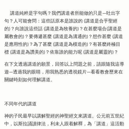
講道純粹是字句嗎？我們講道者所能做的只是—吐出字
句？人可能會問：這些話原本是誰說的 (講道是合乎聖經
的)？向誰說這些話 (講道是為牧養的)？在甚麼場合(講道是
屬教會的)？要傳遞甚麼 (講道是為溝通的)？想作甚麼 (講道
是應用性的)？為了甚麼 (講道是為模造的)？有甚麼終極目
標 (講道是為讚美的)？依靠誰的能力呢 (講道是屬靈的)？
在下文透過講道的願景，回答以上問題之前，請跟隨我這導
遊—透過我的眼睛，用我熟悉的透視鏡片—看看教會歷來在
關鍵時刻如何理解講道。
不同年代的講道
神的子民最早以講解聖經的神聖經文來講道。公元前五世紀
中，以斯拉誦讀律法，利未人跟着解釋，為「講道」這活動