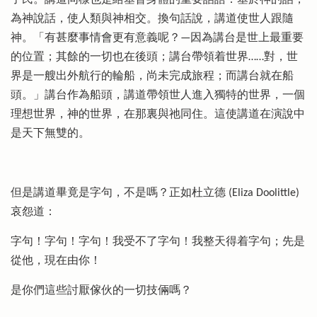
為神說話，使人類與神相交。換句話說，講道使世人跟隨
神。「有甚麼事情會更有意義呢？—因為講台是世上最重要
的位置；其餘的一切也在後頭；講台帶領着世界……對，世
界是一艘出外航行的輪船，尚未完成旅程；而講台就在船
頭。」講台作為船頭，講道帶領世人進入獨特的世界，一個
理想世界，神的世界，在那裏與祂同住。這使講道在演說中
是天下無雙的。
但是講道畢竟是字句，不是嗎？正如杜立德 (Eliza Doolittle)
哀怨道：
字句！字句！字句！我受不了字句！我整天得着字句；先是
從他，現在由你！
是你們這些討厭傢伙的一切技倆嗎？