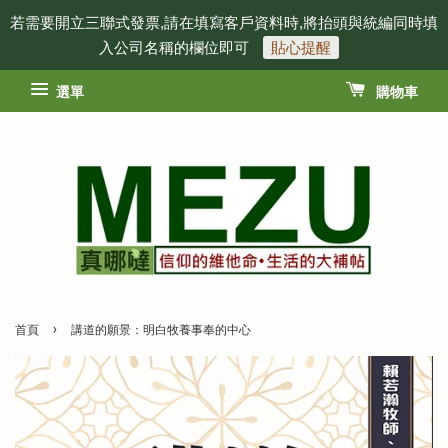
若需要開立三聯式發票,請在填寫客戶資料時,將抬頭與統編同時填
入公司名稱的欄位即可
貼心提醒
選單
購物車
›
首頁
講道的願景：明白牧養事奉的中心