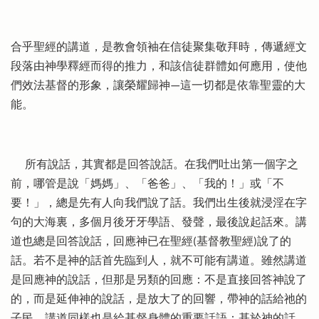
合乎聖經的講道，是教會領袖在信徒聚集敬拜時，傳遞經文
段落由神學釋經而得的推力，和該信徒群體如何應用，使他
們效法基督的形象，讓榮耀歸神—這一切都是依靠聖靈的大
能。
所有說話，其實都是回答說話。在我們吐出第一個字之
前，哪管是說「媽媽」、「爸爸」、「我的！」或「不
要！」，總是先有人向我們說了話。我們出生後就浸淫在字
句的大海裏，多個月後牙牙學語、發聲，最後說起話來。講
道也總是回答說話，回應神已在聖經(基督教聖經)說了的
話。若不是神的話首先臨到人，就不可能有講道。雖然講道
是回應神的說話，但那是另類的回應：不是直接回答神說了
的，而是延伸神的說話，是放大了的回響，帶神的話給祂的
子民。講道同樣也是給基督身體的重要話語：基於神的話，