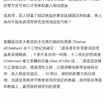
於雙方皆可有口才用來勸服人相信謬論
或真理，惡人辯贏了錯誤無益的事並延續謬誤和錯處，善人
為何不能為真理而研究使用演說技巧呢？
索爾茲伯里大教堂的主任喬巴姆的托馬斯 (Thomas
ofChobham) 在十三世紀也確定：「講道者非常需要演說理
論來承擔職責。」9 差不多在同一時期，十二世紀的熙篤會
(Cistercian) 修士里爾的亞倫 (Alan of Lille) 說：「講道是從權
力之源發出的，透過理性之路，公開清晰地教導道德與信
仰，為人類提供資訊。」10 所以，雄辯的影響力與日俱
增。但講道用來持守教會當局所指定的教義，就停留在專題
和教義上，處理當時感受到的需要。