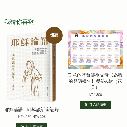
我猜你喜歡
優惠
刻意的基督徒祖父母【為我
的兒孫禱告】餐墊A款（花
朵）
NT$ 300
加入購物車
耶穌論語：耶穌談話全記錄
NT$ 350
NT$ 308
加入購物車