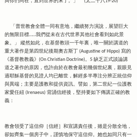
與你們同在，直到世界的末了。」
(太二十八19-20)
「普世教會全體一同有意地，繼續努力演說，展望巨大
的無限目標……我們從未在古代世界其他社會看到如此景
象。」 縱然如此，在基督教頭一千年裏，唯一關於講道的
重大著作是第四世紀後期奧古斯丁 (Augustine of Hippo) 寫的
《基督教教義》(On Christian Doctrine)。5 缺乏正式談論講
道之著作的原因，也許由於在教會最初幾個世紀裏，親眼見
過耶穌基督的見證人均已離世，解經多半專注分辨正統信仰
與異端；主要是護教和提供資訊。譬如，第二世紀一位護教
家愛任紐 (Irenaeus) 背誦信經後，堅持要如下傳講正確的教
義：
教會領受了這信仰［信經］和宣講責任後，雖是分散全地，
卻如齊集一個房子中，謹慎地保守這信仰。她也如同只有一