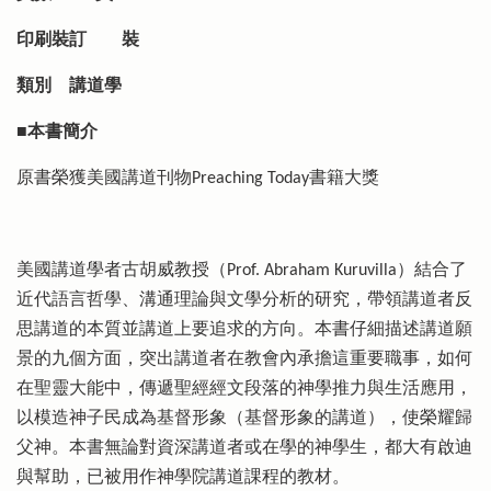
印刷裝訂
裝
類別
講道學
■本書簡介
原書榮獲美國講道刊物Preaching Today書籍大獎
美國講道學者古胡威教授（Prof. Abraham Kuruvilla）結合了
近代語言哲學、溝通理論與文學分析的研究，帶領講道者反
思講道的本質並講道上要追求的方向。本書仔細描述講道願
景的九個方面，突出講道者在教會內承擔這重要職事，如何
在聖靈大能中，傳遞聖經經文段落的神學推力與生活應用，
以模造神子民成為基督形象（基督形象的講道），使榮耀歸
父神。本書無論對資深講道者或在學的神學生，都大有啟迪
與幫助，已被用作神學院講道課程的教材。