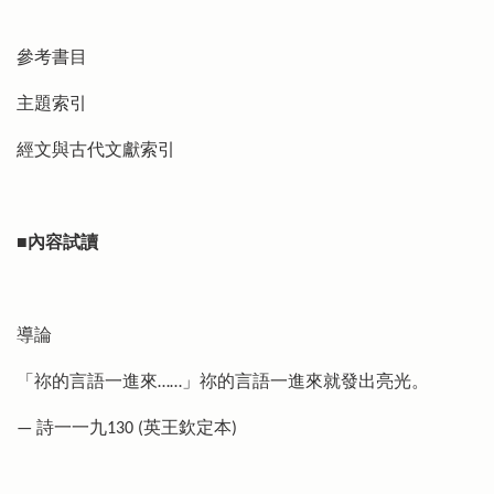
參考書目
主題索引
經文與古代文獻索引
■
內容試讀
導論
「祢的言語一進來……」祢的言語一進來就發出亮光。
— 詩一一九130 (英王欽定本)