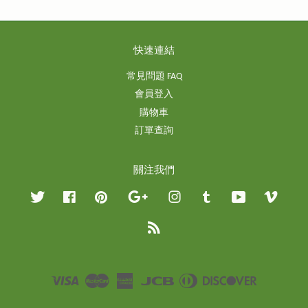
快速連結
常見問題 FAQ
會員登入
購物車
訂單查詢
關注我們
Twitter
Facebook
Pinterest
Google
Instagram
Tumblr
YouTube
Vimeo
RSS
Visa
Master
American
JCB
Diners
Discover
Express
Club