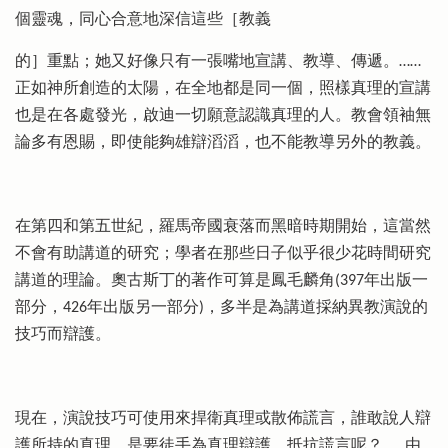
個靈魂，同心合意地深信這些［教義
的］重點；她又好像只有一張嘴地宣講、教導、傳遞。……
正如神所創造的太陽，在全地都是同一個，照樣真理的宣講
也是在各處發光，啟迪一切願意認識真理的人。教會領袖無
論多有恩賜，即使能夠雄辯滔滔，也不能教導另外的教義。
在第四和第五世紀，羅馬帝國衰落而黑暗時期開始，這當然
不會有助講道的研究；學者在那些日子似乎很少花時間研究
講道的理論。奧古斯丁的著作可算是鳳毛麟角(397年出版一
部分，426年出版另一部分)，多半是為講道採納異教演說的
技巧而辯護。
現在，演說技巧可使用來捍衛真理或散佈謊言，誰敢說人辯
護所持的真理，是要徒手為真理辯護、抵抗謊言呢？……由