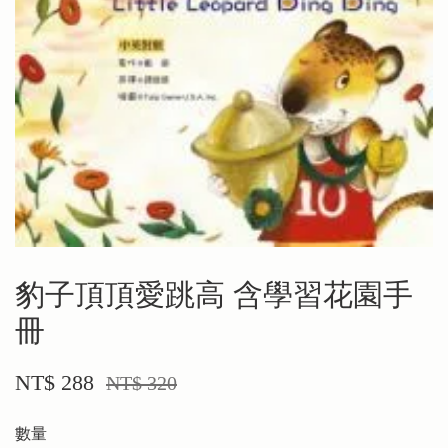
豹子頂頂愛跳高 含學習花園手
冊
NT$ 288
NT$ 320
數量