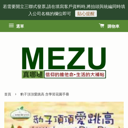
若需要開立三聯式發票,請在填寫客戶資料時,將抬頭與統編同時填
入公司名稱的欄位即可
貼心提醒
選單
購物車
›
首頁
豹子頂頂愛跳高 含學習花園手冊