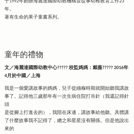
于1992年創辦海麗達國際幼教機構並從事幼稚教育工作23
年。
著有生命的果子童書系列。
童年的禮物
文／海麗達國際幼教中心????? 校監媽媽：戴薇????? 2016年
4月於中國／上海
我是一個愛講故事的媽媽，兒子從繈褓時期就開始聽我講故
事了。記得他三歲那年有一次生病住院打吊針（我還記得針
頭
是從腳上打進去的），我陪在床邊，講故事給他聽。具體講
了什麼故事我不記得了，總之和星星沒有關係。但是他說出
來的