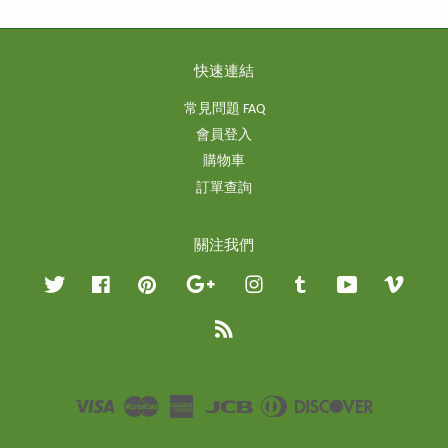
快速連結
常見問題 FAQ
會員登入
購物車
訂單查詢
關注我們
Twitter
Facebook
Pinterest
Google
Instagram
Tumblr
YouTube
Vimeo
RSS
Visa
Master
American
JCB
Diners
Discover
Express
Club