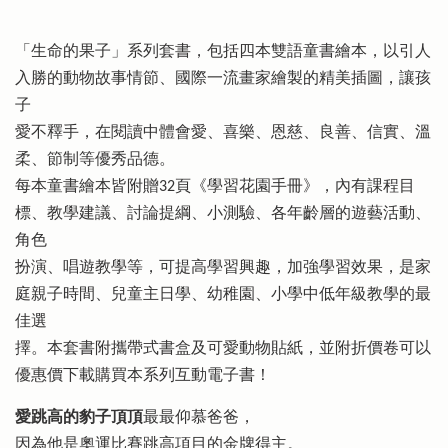
「生命的果子」系列套書，包括四本雙語童書繪本，以引人
入勝的動物故事情節、國際一流畫家繪製的精美插圖，讓孩
子
愛不釋手，在閱讀中體會愛、喜樂、恩慈、良善、信實、溫
柔、節制等優秀品德。
每本童書繪本皆附贈32頁《學習花園手冊》，內有課程目
標、教學建議、討論提綱、小測驗、各年齡層的遊藝活動、
角色
扮演、唱遊教學等，可提高學習興趣，加強學習效果，是家
庭親子時間、兒童主日學、幼稚園、小學中低年級教學的最
佳選
擇。本套書附攜帶式書盒及可愛動物貼紙，並附折價卷可以
優惠價下載購買本系列互動電子書！
愛跳高的豹子頂頂
最最仰慕爸爸，
因為他是奧運比賽跳高項目的金牌得主。