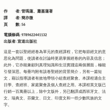
作 者: 管瑪蓮、蕭嘉蓮著
譯 者: 簡亦微
頁 數: 56
電腦條碼: 9789622441132
出版者: 宣道出版社
這是一套以聖經經卷為單元的查經課程，它把每節經文的意
思化為問題，使讀者在討論時更易掌握經卷的內容及信息；
此外，它亦能兼顧到真理知識和生活實踐這兩個層面，極能
引發深思。每冊均附有該卷聖經的背景簡介，另有一篇短
文，藉以指導讀者有效地帶領小組查經聚會。本課程適合主
日學、查經班、家庭聚會及個人查經之用。本課程英文版已
行銷一百萬冊以上，除中文版外，另已翻譯成西班牙文、法
文、瑞典文、芬蘭文、日文、印度文和一些少數民族的文
字。