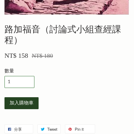
路加福音（討論式小組查經課
程）
NT$ 158
NT$ 180
數量
加入購物車
分享
Tweet
Pin it