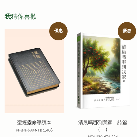
我猜你喜歡
優惠
優惠
聖經靈修導讀本
清晨嗎哪到我家：詩篇
（一）
NT$ 1,600
NT$ 1,408