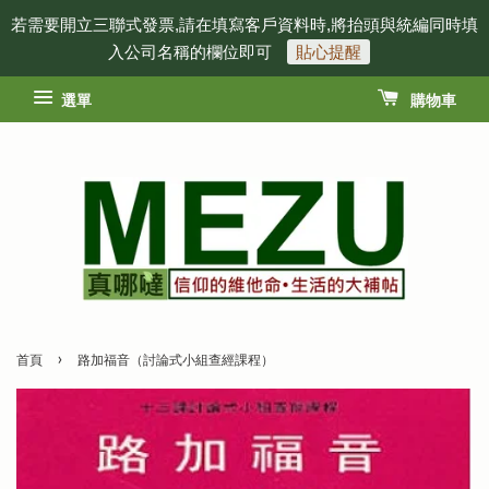
若需要開立三聯式發票,請在填寫客戶資料時,將抬頭與統編同時填
入公司名稱的欄位即可
貼心提醒
選單
購物車
›
首頁
路加福音（討論式小組查經課程）