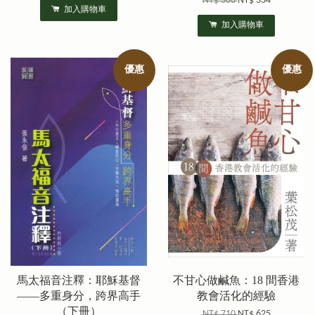
NT$ 380
NT$ 334
加入購物車
加入購物車
優惠
優惠
馬太福音注釋：耶穌基督
不甘心做鹹魚：18 間香港
——多重身分，跨界高手
教會活化的經驗
（下冊）
NT$ 710
NT$ 625