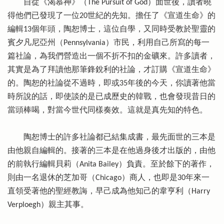
自從《渴慕神》（The Pursuit of God）面世後，讀者曉
得他們已發現了一位20世紀的先知。擔任了《宣道生命》的
編輯13個年頭，陶恕博士，這位自學，又同時受教於聖靈的
賓夕凡尼亞州（Pennsylvania）市民，利用自己所寫的每一
篇社論，為我們營造出一個不折不扣的金礦來。許多讀者，
其實是為了拜讀他那筆鋒銳利的社論，才訂購《宣道生命》
的。陶恕的社論從不過時，即或35年後的今天，你讀著他當
時所說的話，即使談的是已成歷史的韓戰，也會發現昔日的
當頭棒喝，對當今世代同樣奏效。這就是真先知的特色。
陶恕博士的許多社論都已結集成書，最先面世的三本是
由他親自編輯的。接著的三本是在他過身後才出版的，由他
的前執行編輯貝莉（Anita Bailey）負責。至於餘下的著作，
則由一名退休的芝加哥（Chicago）商人，也即是30年來一
直領受著他的聖經教誨，早己成為他知己的韋亨利（Harry
Verploegh）親主其事。