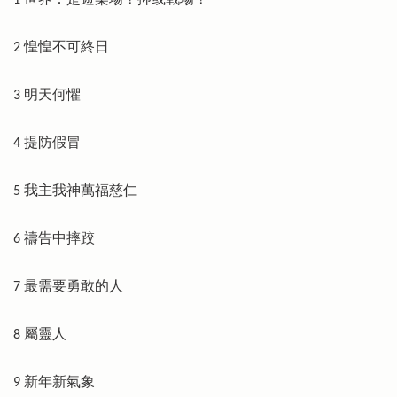
1 世界：是遊樂場？抑或戰場？
2 惶惶不可終日
3 明天何懼
4 提防假冒
5 我主我神萬福慈仁
6 禱告中摔跤
7 最需要勇敢的人
8 屬靈人
9 新年新氣象