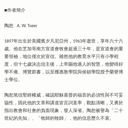
■作者簡介
陶恕 A. W. Tozer
1897年出生於美國賓夕凡尼亞州，1963年逝世，享年六十六
歲。他在芝加哥南方宣道會牧會超過三十年，是宣道會的重
要領袖，地位僅次於宣信。雖然他的教育水平只有小學程
度，但十七歲決志信主後，上帝賜他過人的智慧，他變得好
學不倦、博覽群書，以至獲惠敦學院與侯頓學院授予榮譽博
士學位。
陶恕篤信聖經權威，確認耶穌基督的福音的必須性與不可妥
協性，因此他的文章和講道皆言詞直率，觀點清晰，又勇於
指出教會和社會的負面現象，發人深省。陶恕被譽為「二十
世紀的先知」、「牧師的牧師」，他的信息歷久不衰。