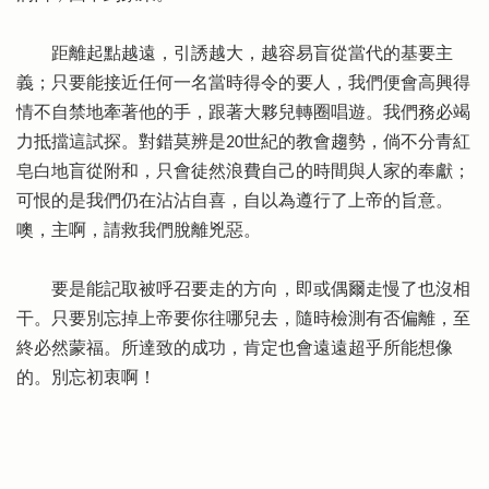
距離起點越遠，引誘越大，越容易盲從當代的基要主
義；只要能接近任何一名當時得令的要人，我們便會高興得
情不自禁地牽著他的手，跟著大夥兒轉圈唱遊。我們務必竭
力抵擋這試探。對錯莫辨是20世紀的教會趨勢，倘不分青紅
皂白地盲從附和，只會徒然浪費自己的時間與人家的奉獻；
可恨的是我們仍在沾沾自喜，自以為遵行了上帝的旨意。
噢，主啊，請救我們脫離兇惡。
要是能記取被呼召要走的方向，即或偶爾走慢了也沒相
干。只要別忘掉上帝要你往哪兒去，隨時檢測有否偏離，至
終必然蒙福。所達致的成功，肯定也會遠遠超乎所能想像
的。別忘初衷啊！