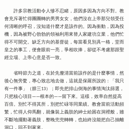
許多宗教活動令人慘不忍睹，原因多因為方向不對。教
會充斥著忙得團團轉的男男女女，他們沒在上帝那兒領受任
何清晰的呼召，沒知道什麼才是該作的。因為衝動，因為投
機，因為被野心勃勃的領袖利用來替人家建功立業，他們忙
得不可開交。缺乏方向的基督徒，每當看見別具一格，堂而
皇之的事工，便會眼前一亮，爭相吹捧，卻從不考慮那跟聖
經立場、上帝心意是否一致。
省時節力之道，在於先釐清當前該作的是什麼事情，然
後心無旁騖，專心致志地去做，這就是保羅所說的：「我只
有一件事」（腓三13）；即先把排山倒海的事情淘汰篩選，
只把核心項目——根本的——留下來。這樣，效率自然提高
百倍。別忙不得其所，別把忙碌等同業績。教會當前活動頻
繁，忙得人仰馬翻，就像裝上義肢的紳士給困在洞裡般，雖
不斷地擺動著義肢，整晚兜兜轉轉，也始終沒能把自己抽離
洞口，回不到家來。