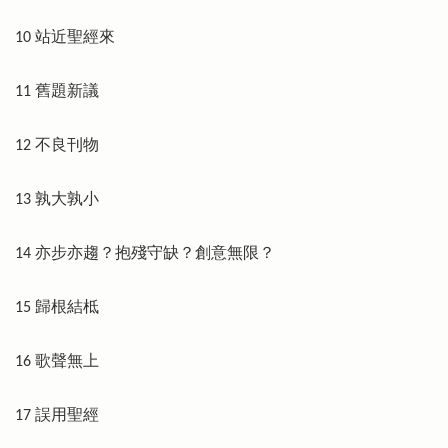
10 站近聖經來
11 舊題新議
12 不良刊物
13 孰大孰小
14 亦步亦趨？抱殘守缺？創意無限？
15 歸根結柢
16 歌聲無上
17 誤用聖經