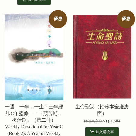
優惠
優惠
一週．一年．一生：三年經
生命聖詩（袖珍本金邊皮
課C年靈修——「預苦期、
面）
復活期」（第二冊）
NT$ 1,800
NT$ 1,584
Weekly Devotional for Year C
加入購物車
(Book 2): A Year of Weekly