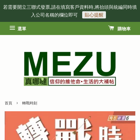
若需要開立三聯式發票,請在填寫客戶資料時,將抬頭與統編同時填
入公司名稱的欄位即可
貼心提醒
選單
購物車
›
首頁
轉戰時刻