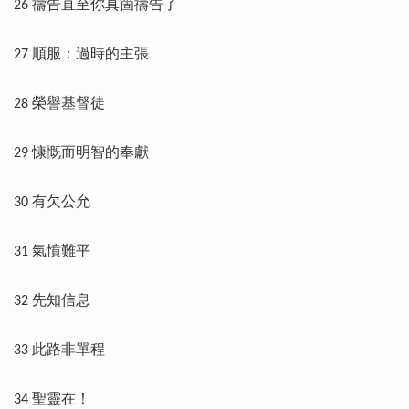
26 禱告直至你真箇禱告了
27 順服：過時的主張
28 榮譽基督徒
29 慷慨而明智的奉獻
30 有欠公允
31 氣憤難平
32 先知信息
33 此路非單程
34 聖靈在！