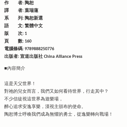
作 者: 陶恕
譯 者: 葉瑞蓮
系 列: 陶恕新選
語 文: 繁體中文
版 次: 1
頁 數: 160
電腦條碼: 9789888250776
出版者: 宣道出版社 China Alliance Press
■內容簡介
這是天父世界！
對祂的兒女而言，我們又如何看待世界，行走其中？
不少信徒視這世界為遊樂場，
醉心追求安逸享樂，漠視主頒布的使命。
陶恕博士呼喚我們成為無懼的勇士，從逸樂轉向戰場！