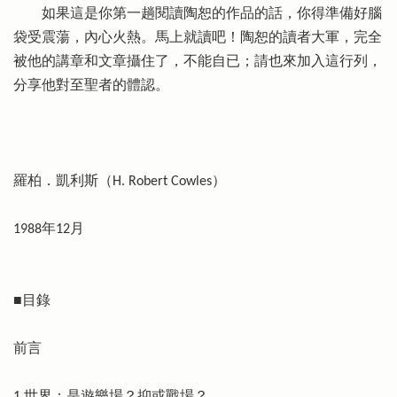
如果這是你第一趟閱讀陶恕的作品的話，你得準備好腦
袋受震蕩，內心火熱。馬上就讀吧！陶恕的讀者大軍，完全
被他的講章和文章攝住了，不能自已；請也來加入這行列，
分享他對至聖者的體認。
羅柏．凱利斯（H. Robert Cowles）
1988年12月
■目錄
前言