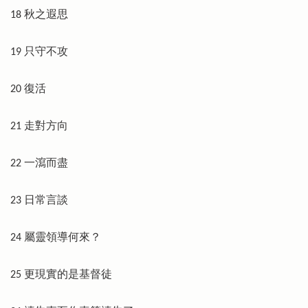
18 秋之遐思
19 只守不攻
20 復活
21 走對方向
22 一瀉而盡
23 日常言談
24 屬靈領導何來？
25 更現實的是基督徒