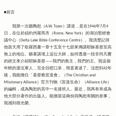
■前言
我第一次聽陶恕（A.W. Tozer）講道，是在1946年7月4
日，在位於紐約州羅馬市（Rome, New York）的湖泊聖經會
議中心（Delta Lake Bible Conference Centre）。我清楚記得
他當天用了歌羅西書一章十五至十七節來傳講耶穌基督至高
無上的地位。聽著講壇上這位大師，如何透過一段非同凡響
的經文來介紹耶穌基督——我們的救主，我們的主。我這個
年輕的退伍軍人，完全目瞪口呆，簡直著迷了。沒想到42年
後，我能擔任「基督教宣道會」（The Christian and
Missionary Alliance）官方刊物《宣道生命》（Alliance Life）
的編輯，成為陶恕的其中一名接班人。最近，我再有幸成為
他大部分著作的出版人。能擔當這兩份與陶恕有關的差事，
我感到很光榮。