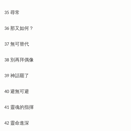
35 尋常
36 那又如何？
37 無可替代
38 別再拜偶像
39 神話罷了
40 避無可避
41 靈魂的指揮
42 靈命進深