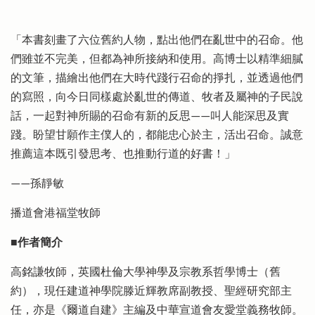
「本書刻畫了六位舊約人物，點出他們在亂世中的召命。他
們雖並不完美，但都為神所接納和使用。高博士以精準細膩
的文筆，描繪出他們在大時代踐行召命的掙扎，並透過他們
的寫照，向今日同樣處於亂世的傳道、牧者及屬神的子民說
話，一起對神所賜的召命有新的反思——叫人能深思及實
踐。盼望甘願作主僕人的，都能忠心於主，活出召命。誠意
推薦這本既引發思考、也推動行道的好書！」
——孫靜敏
播道會港福堂牧師
■作者簡介
高銘謙牧師，英國杜倫大學神學及宗教系哲學博士（舊
約），現任建道神學院滕近輝教席副教授、聖經研究部主
任，亦是《爾道自建》主編及中華宣道會友愛堂義務牧師。