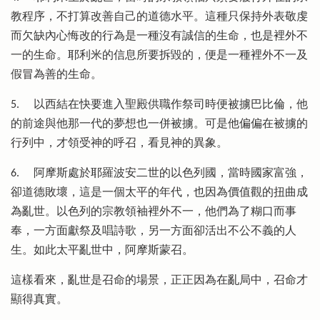
教程序，不打算改善自己的道德水平。這種只保持外表敬虔
而欠缺內心悔改的行為是一種沒有誠信的生命，也是裡外不
一的生命。耶利米的信息所要拆毀的，便是一種裡外不一及
假冒為善的生命。
5. 以西結在快要進入聖殿供職作祭司時便被擄巴比倫，他
的前途與他那一代的夢想也一併被擄。可是他偏偏在被擄的
行列中，才領受神的呼召，看見神的異象。
6. 阿摩斯處於耶羅波安二世的以色列國，當時國家富強，
卻道德敗壞，這是一個太平的年代，也因為價值觀的扭曲成
為亂世。以色列的宗教領袖裡外不一，他們為了糊口而事
奉，一方面獻祭及唱詩歌，另一方面卻活出不公不義的人
生。如此太平亂世中，阿摩斯蒙召。
這樣看來，亂世是召命的場景，正正因為在亂局中，召命才
顯得真實。