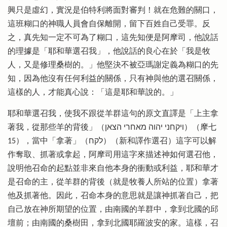
興只是虛幻，實況是伯特利將面對審判！就在危難的關口，
這班糊口的神職人員會自保離開，留下百姓自己受罪。反
之，真先知一定不可為了糊口，這先知便是阿摩司，他說話
的理據是「耶和華選召我」，他說話的良心在於「我是牧
人，又是修理桑樹的。」他堅決不被亞瑪謝定義為糊口的先
知，因為他沒有任何利益的關係，只有神與他的選召關係，
這樣的人，才能真心說：「這是耶和華說的。」
耶和華選召我，使我不跟從羊群這句的原文直譯是「上主拿
著我，從那些羊的背後」（ויקחני יהוה מאחרי הצאן）（摩七
15），當中「拿著」（לקח）（新和譯作選召）這字可以解
作奪取、抓著或拿起，阿摩司用這字來描述神如何選召他，
說明他召命的起點並非來自他本身的衝動或利益，耶和華才
是召命的主，從羊群的背後（就是牧養人所站的位置）拿著
他及抓著他。因此，召命本身的意思就是讓神抓著自己，把
自己放在神所期望的位置，由南國的羊群中，拿到北國的邱
壇前；由南國的桑樹田，拿到北國耶羅波安的家。這樣，召