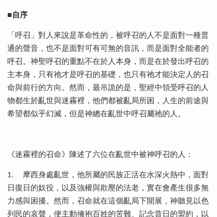
■自序
「呼召」對人來說是革命性的，被呼召的人不是面對一種普
通的聲音，也不是面對可有可無的音訊，而是面對全能者的
呼召。神聖呼召的重點不在於人本身，而是在於發出呼召的
主本身，只有祂才是呼召的基礎，也只有祂才能決定人的召
命與前行的方向。然而，最吊詭的是，聖經中領受呼召的人
物都生於亂世與迷霧裡，他們都被亂局所困，人生的前途與
希望都似乎幻滅，但是神總在亂世中呼召屬祂的人。
《迷霧裡的召命》陳述了六位在亂世中被神呼召的人：
1. 摩西身處亂世，他所屬的民族正活在水深火熱中，面對
日復日的奴役，以及強權與欺壓的法老，實在會產生很多無
力感與困擾。然而，召命就在這個亂局下開展，神聽見以色
列民的哀聲，便主動擁抱百姓的苦難、記念昔日的盟約，以