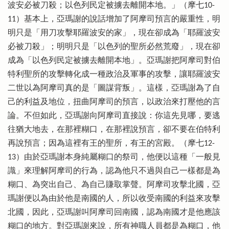
波安必被刀殺；以色列民定被擄去離開本地。」（摩七10-
11）基本上，亞瑪謝的說話增加了阿摩司預言的嚴重性，明
明只是「用刀攻擊耶羅波安的家」，現在卻成為「耶羅波安
必被刀殺」；明明只是「以色列的聖所必然荒廢」，現在卻
成為「以色列民定被擄去離開本地」。亞瑪謝把阿摩司對伯
特利聖所的攻擊轉化成一種政治及軍事的攻擊，讓耶羅波安
二世以為阿摩司真的是「圖謀背叛」。這樣，亞瑪謝為了自
己的利益及地位，扭曲阿摩司的預言，以政治來打壓他的言
論。不但如此，亞瑪謝向阿摩司直接說：你這先見哪，要逃
往猶大地去，在那裡糊口，在那裡說預言，卻不要在伯特利
再說預言；因為這裡有王的聖所，有王的宮殿。（摩七12-
13）由於亞瑪謝本身純屬糊口的祭司，他便以這種「一般見
識」來理解阿摩司的行為，認為他只不過與自己一樣都是為
糊口、為突出自己、為自己賺取掌聲。阿摩司攻擊北國，亞
瑪謝便以為由於他是南國的人，所以收受南國的利益來攻擊
北國，因此，亞瑪謝叫阿摩司回南國，認為南國才是他應該
糊口的地方。對亞瑪謝來說，所有神職人員都是為糊口，他