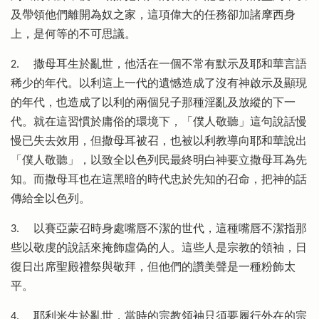
及帶領他們離開為奴之家，這項偉大的任務卻加諸摩西身
上，是何等的不可思議。
2. 撒母耳生於亂世，他活在一個不常有默示及耶和華言語
稀少的年代。以利這上一代的遺憾造成了沒有神啟示及顯現
的年代，也造成了以利的兩個兒子那種淫亂及放縱的下一
代。就在這習慣於庸俗的環境下，「僕人敬聽」這句說話慢
慢已失去效用，但撒母耳被召，也被以利教導向耶和華說出
「僕人敬聽」，以致全以色列民最終明白神要立撒母耳為先
知。而撒母耳也在這黑暗的時代忠於先知的召命，把神的話
傳給全以色列。
3. 以賽亞蒙召時身處嘴唇不潔的世代，這種嘴唇不潔指那
些以敬虔的說話來掩飾虛偽的人。這些人是宗教的領袖，日
復日出席聖殿禮祭與敬拜，但他們的讚美聲是一種粉飾太
平。
4. 耶利米生於亂世，當時的宗教領袖只須要履行外在的宗