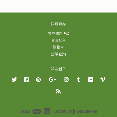
快速連結
常見問題 FAQ
會員登入
購物車
訂單查詢
關注我們
Twitter
Facebook
Pinterest
Google
Instagram
Tumblr
YouTube
Vimeo
RSS
Visa
Master
American
JCB
Diners
Discover
Express
Club