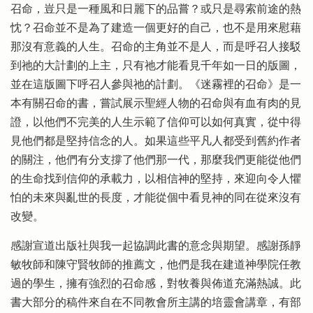
召命，豈只是一種風和日麗下的品嘗？或只是尋索前途的熱
忱？召命並不是為了建造一個更好的自己，也不是用來慰藉
那沒有意義的人生。召命的主角並不是人，而是呼召人接駁
到祂的大計劃的上主，只有祂才能看見千年如一日的版圖，
並在這版圖下呼召人參與祂的計劃。《迷霧裡的召命》是一
本有關召命的書，嘗試展示聖經人物的召命與有血有肉的見
證，以他們不完美的人生示範了信仰可以如何真實，從中得
見他們都是堅持信念的人。如果這些平凡人都受到舊約作者
的關注，他們有分支撐了他們那一代，那麼我們更能從他們
的生命找到信仰的承載力，以相信神的堅持，來迎向令人懼
怕的未來與亂世的長度，才能從個中看見神的同在從來沒有
改變。
感謝宣道出版社與我一起協調此書的意念與期望。感謝孫靜
敏牧師和陳守賢牧師的推薦文，他們是我在建道神學院任教
過的學生，擁有強烈的召命感，對牧養與佈道充滿熱誠。此
書大部分的稿件來自在不同教會所主講的培靈會講章，有部