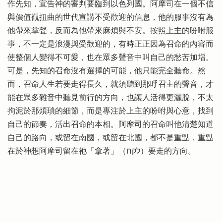
作先知，宣告神的審判要臨到以色列國。阿摩司在一個不信
與價值觀扭曲的世代宣講不受歡迎的信息，他的服事沒有為
他帶來掌聲，反而為他帶來麻煩與不安。按照上主的吩咐服
事，不一定是浪漫與受歡迎的，有時正正因為召命的內容而
使整個人變得不可愛，也在眾多聲音中叫自己的愁苦加增。
可是，先知的召命沒有選擇的可能，他只能完全聽命。然
而，召命人生若要走得長久，就須聽到那呼召主的聲音，才
能在眾多雜音中聽見前行的方向，也讓人活得更灑脫，不太
拘泥於那煩瑣的細節，而是專注於上主的吩咐與心意，找到
自己的節奏，活出召命的本相。阿摩司的召命叫他清楚知道
自己的路向，或留在南國，或留在北國，都不是重點，重點
在於神想阿摩司留在祂「拿著」（לקח）要走的方向。