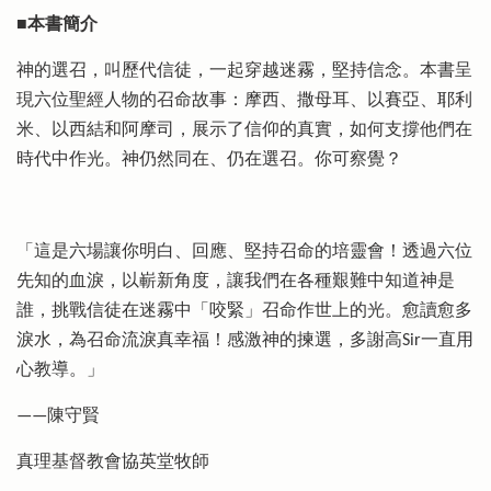
■本書簡介
神的選召，叫歷代信徒，一起穿越迷霧，堅持信念。本書呈
現六位聖經人物的召命故事：摩西、撒母耳、以賽亞、耶利
米、以西結和阿摩司，展示了信仰的真實，如何支撐他們在
時代中作光。神仍然同在、仍在選召。你可察覺？
「這是六場讓你明白、回應、堅持召命的培靈會！透過六位
先知的血淚，以嶄新角度，讓我們在各種艱難中知道神是
誰，挑戰信徒在迷霧中「咬緊」召命作世上的光。愈讀愈多
淚水，為召命流淚真幸福！感激神的揀選，多謝高Sir一直用
心教導。」
——陳守賢
真理基督教會協英堂牧師