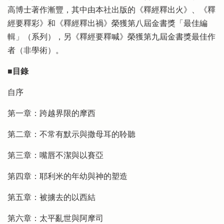
高博士著作漸豐，其中由本社出版的《釋經釋出火》、《釋
經要釋彩》和《釋經釋出禍》榮獲第八屆金書獎「最佳編
輯」（系列），另《釋經要釋喊》榮獲第九屆金書獎最佳作
者（非學術）。
■目錄
自序
第一章：跨越界限的摩西
第二章：不常有默示與撒母耳的聆聽
第三章：嘴唇不潔與以賽亞
第四章：耶利米的年幼與神的塑造
第五章：被擄去的以西結
第六章：太平亂世與阿摩司