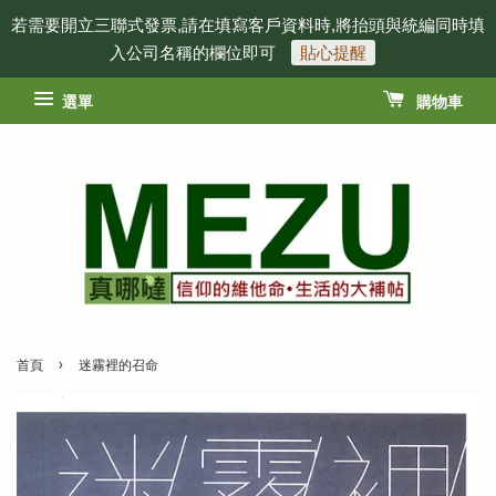
若需要開立三聯式發票,請在填寫客戶資料時,將抬頭與統編同時填
入公司名稱的欄位即可
貼心提醒
選單
購物車
›
首頁
迷霧裡的召命