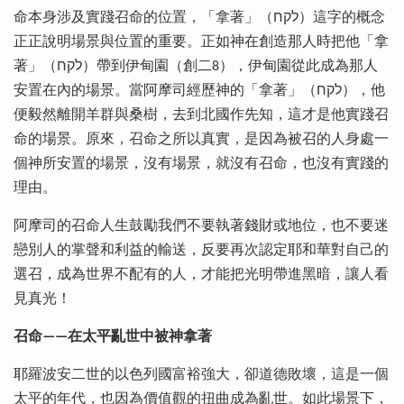
命本身涉及實踐召命的位置，「拿著」（לקח）這字的概念
正正說明場景與位置的重要。正如神在創造那人時把他「拿
著」（לקח）帶到伊甸園（創二8），伊甸園從此成為那人
安置在內的場景。當阿摩司經歷神的「拿著」（לקח），他
便毅然離開羊群與桑樹，去到北國作先知，這才是他實踐召
命的場景。原來，召命之所以真實，是因為被召的人身處一
個神所安置的場景，沒有場景，就沒有召命，也沒有實踐的
理由。
阿摩司的召命人生鼓勵我們不要執著錢財或地位，也不要迷
戀別人的掌聲和利益的輸送，反要再次認定耶和華對自己的
選召，成為世界不配有的人，才能把光明帶進黑暗，讓人看
見真光！
召命——在太平亂世中被神拿著
耶羅波安二世的以色列國富裕強大，卻道德敗壞，這是一個
太平的年代，也因為價值觀的扭曲成為亂世。如此場景下，