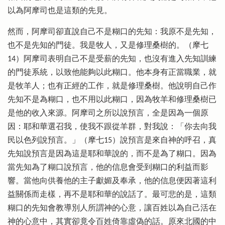
以為阿摩司也是這類的先見。
然而，阿摩司卻直說自己不是糊口的先知：我原不是先知，
也不是先知的門徒。我是牧人，又是修理桑樹的。（摩七
14）阿摩司表明自己不是受薪的先知，也沒有進入先知訓練
的門徒系統，以致他能夠以此糊口。他本身有正當職業，就
是牧羊人；也有正經的工作，就是修理桑樹。他說明自己作
先知不是為糊口，也不用以此糊口，因為牧羊和修理桑樹已
是他的收入來源。阿摩司之所以說預言，全是因為一個原
因：耶和華選召我，使我不跟從羊群，對我說：「你去向我
民以色列說預言。」（摩七15）說預言是來自神的呼召，真
先知說預言是因為這是耶和華說的，而不是為了糊口。因為
當先知為了糊口說預言，他的信息會受到糊口的利益而影
響。當他向供養他的主子獻媚及奉承，他的信息便因著這利
益關係而走樣，再不是耶和華的說話了。最可悲的是，這類
糊口的先知會教導別人所謂神的心意，讓百姓以為自己活在
神的心意中，其實卻竟令百姓倚靠虛偽的話。原來北國的中