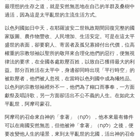
最理想的生存之道，就是安然無恙地在自己的羊群及桑樹中
過活，因為這是太平亂世的主流生活方式。
以色列國如日中天，在耶羅波安二世執政期間回復完整的國
家版圖、農作物豐收、人民增加、生活安定。可是在這太平
盛世的表面，卻要窮人、寄居者及孤兒寡婦付出代價，位高
權重的宗教領袖以聖所的敬拜來合理化他們的惡行，便無視
律法的要求，在全國各處欺壓百姓，以致自己獲得最大的利
益。部分百姓活在太平中，身邊卻同時出現「平行時空」的
被欺壓者，他們被人忽視，在當時以色列國中成為犧牲品。
以色列的宗教領袖裡外不一，他們為了糊口而事奉，一方面
獻祭及唱詩歌，另一方面卻活出不公不義的人生。在如此太
平亂世，阿摩司蒙召。
阿摩司的召命來自神的「拿著」（לקח），他本來最有條件
可以在南國安然無恙，但他被神「拿著」（לקח）之後，便
要改變他人生的場景，來到太平亂世的北國，活出神的召命