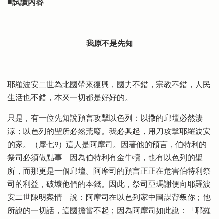
■試讀內容
我原不是先知
耶羅波安二世為北國帶來復興，國力不錯，宗教不錯，人民
生活也不錯，本來一切都是好好的。
只是，有一位先知說預言攻擊以色列：以撒的邱壇必然淒
涼；以色列的聖所必然荒廢。我必興起，用刀攻擊耶羅波安
的家。（摩七9）這人是阿摩司。因著他的預言，伯特利的
祭司必須做點事，因為伯特利有金牛犢，也有以色列的聖
所，而那更是一個邱壇。阿摩司的預言正正在危害伯特利祭
司的利益，破壞他們的本錢。因此，祭司亞瑪謝便向耶羅波
安二世陳明案情，說：阿摩司在以色列家中圖謀背叛你；他
所說的一切話，這國擔當不起；因為阿摩司如此說：「耶羅