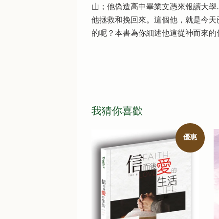
山；他偽造高中畢業文憑來報讀大學
他拯救和挽回來。這個他，就是今天
的呢？本書為你細述他這從神而來的
我猜你喜歡
優惠