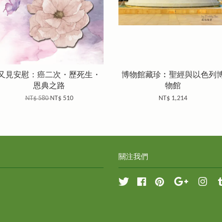
又見安慰：癌二次・歷死生・
博物館藏珍︰聖經與以色列
恩典之路
物館
NT$ 580
NT$ 510
NT$ 1,214
關注我們
Twitter
Facebook
Pinterest
Google
Inst