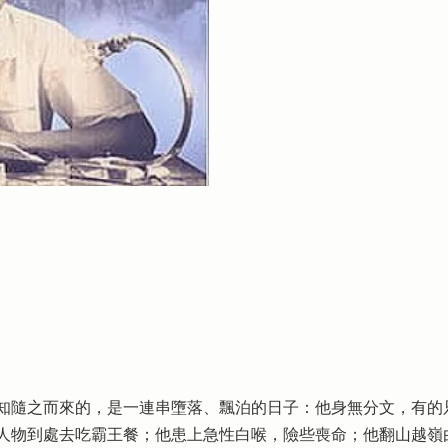
知隨之而來的，是一連串墮落、飄泊的日子：他身無分文，有的
人物到處去吃霸王餐；他患上急性白喉，險些喪命；他翻山越嶺