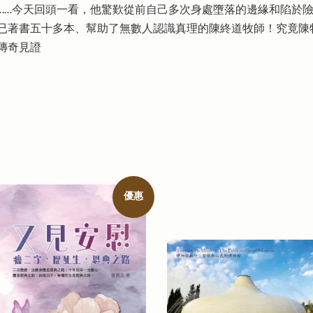
……今天回頭一看，他驚歎從前自己多次身處墮落的邊緣和陷於
已著書五十多本、幫助了無數人認識真理的陳終道牧師！究竟陳
傳奇見證
優惠