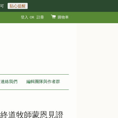
即可
貼心提醒
登入
OR
註冊
購物車
連絡我們
編輯團隊與作者群
陳終道牧師蒙恩見證