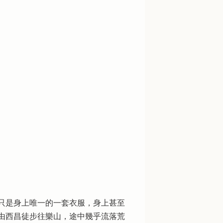
只是身上唯一的一套衣服，身上甚至
由西昌徒步往樂山，途中幾乎流落荒