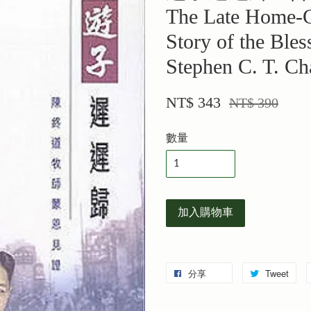
The Late Home-C
Story of the Bles
Stephen C. T. Ch
NT$ 343
NT$ 390
數量
加入購物車
分享
Tweet