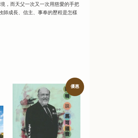
險境，而天父一次又一次用慈愛的手把
牧師成長、信主、事奉的歷程是怎樣
優惠