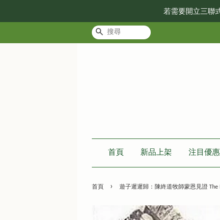
若需要開立三聯
搜尋
首頁
新品上架
注目優惠
›
首頁
遊子遲遲歸：陳終道牧師蒙恩見證 The Late Home-Com