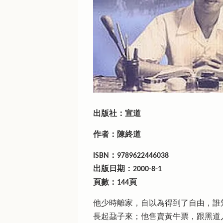
出版社：宣道
作者：陳終道
ISBN：9789622446038
出版日期：2000-8-1
頁數：144頁
他少時離家，自以為得到了自由，誰
長起蝨子來；他售賣黃牛票，跟黑道