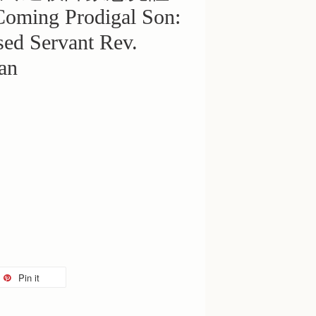
oming Prodigal Son:
sed Servant Rev.
an
Pin it