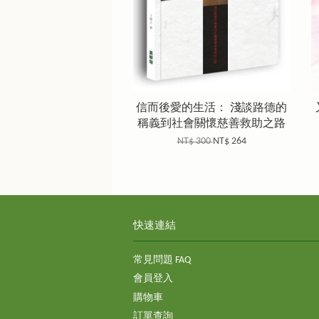
信而後愛的生活： 淺談路德的
稱義到社會關懷慈善救助之路
NT$ 300
NT$ 264
快速連結
常見問題 FAQ
會員登入
購物車
訂單查詢