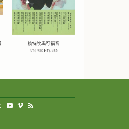
博
賴特說馬可福音
NT$ 950
NT$ 836
agram
Tumblr
YouTube
Vimeo
RSS