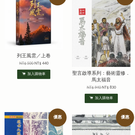
列王風雲／上卷
NT$ 500
NT$ 440
聖言啟導系列：藝術靈修．
加入購物車
馬太福音
NT$ 940
NT$ 830
加入購物車
優惠
優惠