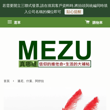
若需要開立三聯式發票,請在填寫客戶資料時,將抬頭與統編同時填
入公司名稱的欄位即可
貼心提醒
選單
購物車
›
首頁
遜尼、什葉、阿舒拉