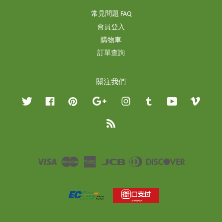
常見問題 FAQ
會員登入
購物車
訂單查詢
關注我們
Twitter
Facebook
Pinterest
Google
Instagram
Tumblr
YouTube
Vimeo
RSS
Visa
Master
American
JCB
Diners
Discover
Express
Club