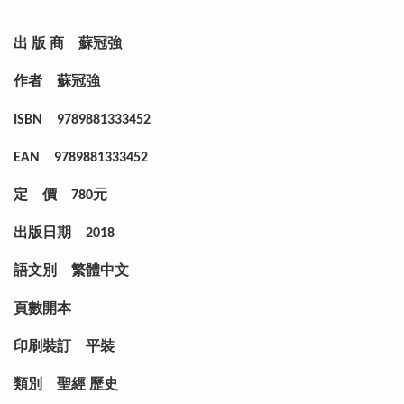
出 版 商
蘇冠強
作者
蘇冠強
ISBN
9789881333452
EAN
9789881333452
定 價
780元
出版日期
2018
語文別
繁體中文
頁數開本
印刷裝訂
平裝
類別
聖經 歷史