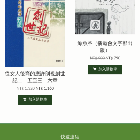
鯨魚谷（播道會文字部出
版）
NT$ 900
NT$ 790
加入購物車
從女人後裔的應許剖視創世
記二十五至三十六章
NT$ 1,320
NT$ 1,160
加入購物車
快速連結