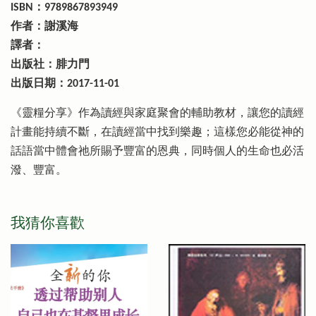
ISBN：9789867893949
作者：謝溪海
譯者：
出版社：腓力門
出版日期：2017-11-01
《靈糧分享》作為讀經與家庭聚會的輔助教材，讓您的讀經
計畫能持續不斷，在讀經當中找到樂趣；這樣您必能從神的
話語當中體會祂所賜予豐富的恩典，同時個人的生命也必活
潑、豐富。
我猜你喜歡