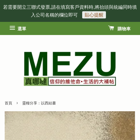
若需要開立三聯式發票,請在填寫客戶資料時,將抬頭與統編同時填
入公司名稱的欄位即可
貼心提醒
選單
購物車
›
首頁
靈糧分享：以西結書