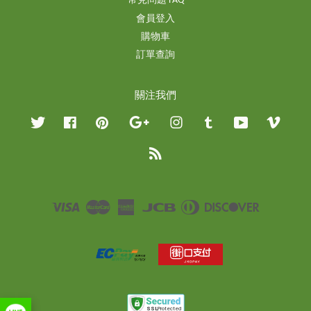
常見問題 FAQ
會員登入
購物車
訂單查詢
關注我們
Twitter
Facebook
Pinterest
Google
Instagram
Tumblr
YouTube
Vimeo
RSS
Visa
Master
American
JCB
Diners
Discover
Express
Club